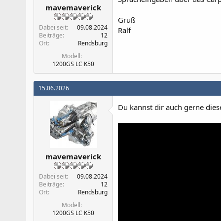
mavemaverick
Gruß
Dabei seit
09.08.2024
Ralf
Beiträge
12
Ort
Rendsburg
Modell
1200GS LC K50
15.06.2026
Du kannst dir auch gerne dies
mavemaverick
Dabei seit
09.08.2024
Beiträge
12
Ort
Rendsburg
Modell
1200GS LC K50