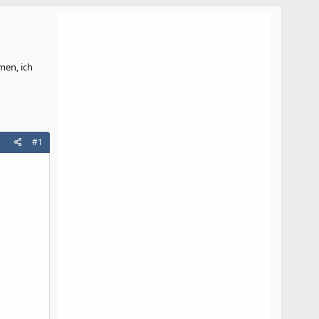
men, ich
#1