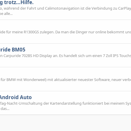
 trotz…Hilfe.
lo, während der Fahrt und Calimotonavigation ist die Verbindung zu CarPla
 alle...
ide für meine R1300GS zulegen. Da man die Dinger nur online bekommt un
uride BM05
n Carpuride 702BS HD Display an. Es handelt sich um einen 7 Zoll IPS Touch
 für BMW mit Wonderweel) mit aktualisierter neuester Software, neuer verb
Android Auto
 Tag-Nacht-Umschaltung der Kartendarstellung funktioniert bei meinem Sy
das...