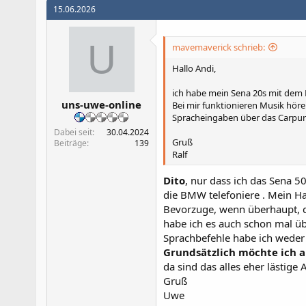
15.06.2026
U
mavemaverick schrieb:
Hallo Andi,
ich habe mein Sena 20s mit dem
uns-uwe-online
Bei mir funktionieren Musik höre
Spracheingaben über das Carpuri
Dabei seit
30.04.2024
Gruß
Beiträge
139
Ralf
Dito
, nur dass ich das Sena 5
die BMW telefoniere . Mein H
Bevorzuge, wenn überhaupt, d
habe ich es auch schon mal 
Sprachbefehle habe ich weder 
Grundsätzlich möchte ich 
da sind das alles eher lästig
Gruß
Uwe