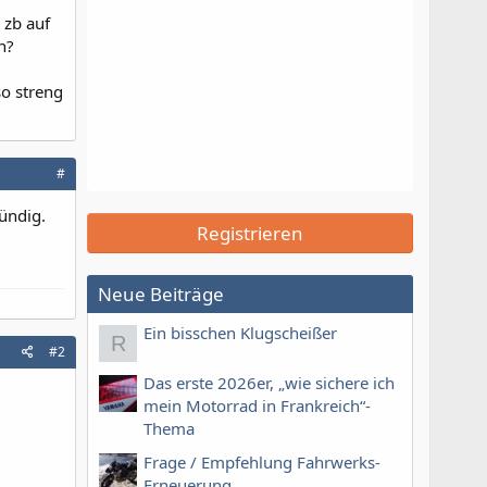
 zb auf
n?
so streng
#
fündig.
Registrieren
Neue Beiträge
Ein bisschen Klugscheißer
R
#2
Das erste 2026er, „wie sichere ich
mein Motorrad in Frankreich“-
Thema
Frage / Empfehlung Fahrwerks-
Erneuerung