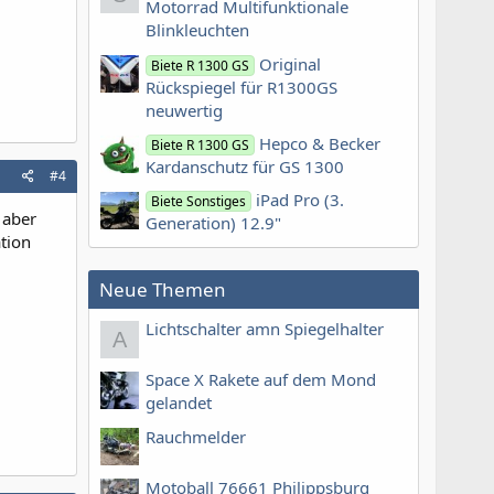
Motorrad Multifunktionale
Blinkleuchten
Original
Biete R 1300 GS
Rückspiegel für R1300GS
neuwertig
Hepco & Becker
Biete R 1300 GS
Kardanschutz für GS 1300
#4
iPad Pro (3.
Biete Sonstiges
 aber
Generation) 12.9"
tion
Neue Themen
Lichtschalter amn Spiegelhalter
A
Space X Rakete auf dem Mond
gelandet
Rauchmelder
Motoball 76661 Philippsburg