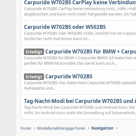
Carpuride W702BS CarPlay keine Verbindung
Carpuride W702BS CarPlay keine Verbindung trotz…Hilfe.: Hal
abgebrochen und kann nicht mehr hergestellt werden. Ich habe
Carpuride W702BS oder W502BS
Carpuride W702BS oder W502BS: Hallo, möchte mir ein Carpur
Größe her nicht mal testen kann ist...
Carpuride W702BS für BMW + Carp
Erledigt
Carpuride W702BS für BMW + Carpuride BM05: Ich biete hier ei
perfekt für BMW Motorräder. Das Gerät kann auch...
Carpuride W702BS
Erledigt
Carpuride W702BS: Hei, biete mein Carpuride W702BS (speziell
Halteplatte und...
Tag-Nacht-Modi bei Carpuride W702BS und 
Tag-Nacht-Modi bei Carpuride W702BS und Android Auto: Die
nicht. Im Android-Auto steht die Umstellung auf Automatisch, 
Foren
Modellunabhängige Foren
Navigation