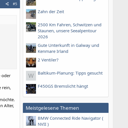
#5
Zahn der Zeit
2500 Km Fahren, Schwitzen und
Staunen, unsere Seealpentour
2026
Gute Unterkunft in Galway und
Kenmare Irland
2 Ventiler?
Baltikum-Planung: Tipps gesucht
e oder
W
F450GS Bremslicht hängt
 rein,
 möchte.
 Alter,
Meistgelesene Themen
BMW Connected Ride Navigator (
NVII )