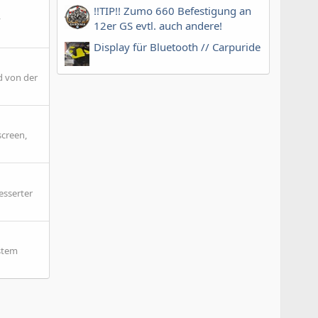
!!TIP!! Zumo 660 Befestigung an
y
12er GS evtl. auch andere!
Display für Bluetooth // Carpuride
d von der
screen,
esserter
stem