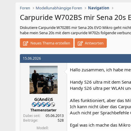
Foren
Modellunabhängige Foren
Navigation
Carpuride W702BS mir Sena 20s E
Diskutiere
Carpuride W702BS mir Sena 20s EVO Mikro geht nich
habe mein Sena 20s mit dem carpuride W702s folgende verbund
Neues Thema erstellen
Antworten
15.06.2026
Hallo zusammen, ich habe me
Handy S26 ultra mit dem Sen
Handy S26 ultra per WLAN un
G(Andi)S
Alles funktioniert, aber das Mi
Ich kann nicht über das Carpur
Themenstarter
Auch nicht per Sprachbefehle 
Dabei seit
05.06.2013
Beiträge
528
Egal was ich mache das Mikro 
Modell