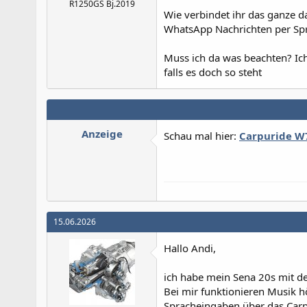
R1250GS Bj.2019
Wie verbindet ihr das ganze da
WhatsApp Nachrichten per Spr
Muss ich da was beachten? Ich 
falls es doch so steht
Anzeige
Schau mal hier:
Carpuride W7
15.06.2026
Hallo Andi,
ich habe mein Sena 20s mit d
Bei mir funktionieren Musik h
Spracheingaben über das Carp