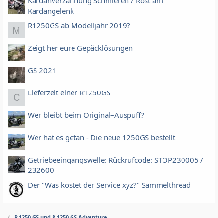
Kardanverzahnung Schmieren / Rost am
Kardangelenk
R1250GS ab Modelljahr 2019?
M
Zeigt her eure Gepäcklösungen
GS 2021
Lieferzeit einer R1250GS
C
Wer bleibt beim Original–Auspuff?
Wer hat es getan - Die neue 1250GS bestellt
Getriebeeingangswelle: Rückrufcode: STOP230005 /
232600
Der "Was kostet der Service xyz?" Sammelthread
R 1250 GS und R 1250 GS Adventure