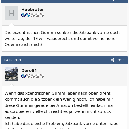
t
i
Huebrator
o
H
n
e
n
:
Die exzentrischen Gummi senken die Sitzbank vorne doch
weiter ab, der TE will waagerecht und damit vorne höher.
Oder irre ich mich?
04.06.2026
#11
Doro64
Wenn das xzentrischen Gummi aber nach oben dreht
kommt auch die Sitzbank ein wenig hoch, ich habe mir
diese Gummis gerade bei Amazon bestellt, einfach mal
ausprobieren vielleicht reicht es ja, wenn nicht zurück
senden.
Ich habe das gleiche Problem, Sitzbank vorne unten habe