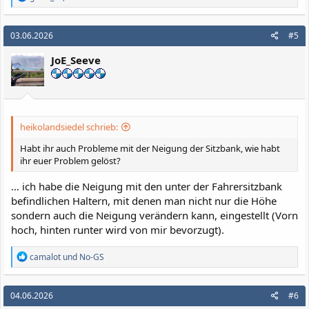
e
a
k
03.06.2026
#5
t
i
JoE_Seeve
o
n
e
n
:
heikolandsiedel schrieb:
Habt ihr auch Probleme mit der Neigung der Sitzbank, wie habt
ihr euer Problem gelöst?
… ich habe die Neigung mit den unter der Fahrersitzbank
befindlichen Haltern, mit denen man nicht nur die Höhe
sondern auch die Neigung verändern kann, eingestellt (Vorn
hoch, hinten runter wird von mir bevorzugt).
R
camalot
und
No-GS
e
a
k
04.06.2026
#6
t