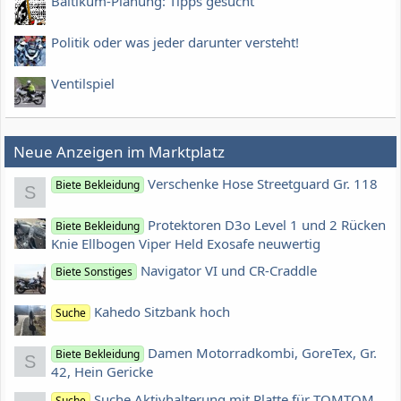
Baltikum-Planung: Tipps gesucht
Politik oder was jeder darunter versteht!
Ventilspiel
Neue Anzeigen im Marktplatz
Verschenke Hose Streetguard Gr. 118
Biete Bekleidung
S
Protektoren D3o Level 1 und 2 Rücken
Biete Bekleidung
Knie Ellbogen Viper Held Exosafe neuwertig
Navigator VI und CR-Craddle
Biete Sonstiges
Kahedo Sitzbank hoch
Suche
Damen Motorradkombi, GoreTex, Gr.
Biete Bekleidung
S
42, Hein Gericke
Suche Aktivhalterung mit Platte für TOMTOM
Suche