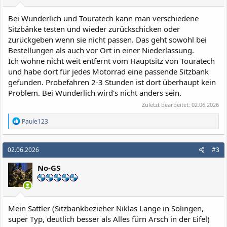
Bei Wunderlich und Touratech kann man verschiedene
Sitzbänke testen und wieder zurückschicken oder
zurückgeben wenn sie nicht passen. Das geht sowohl bei
Bestellungen als auch vor Ort in einer Niederlassung.
Ich wohne nicht weit entfernt vom Hauptsitz von Touratech
und habe dort für jedes Motorrad eine passende Sitzbank
gefunden. Probefahren 2-3 Stunden ist dort überhaupt kein
Problem. Bei Wunderlich wird's nicht anders sein.
Zuletzt bearbeitet:
02.06.2026
R
Paule123
e
a
k
02.06.2026
#3
t
i
No-GS
o
n
e
n
:
Mein Sattler (Sitzbankbezieher Niklas Lange in Solingen,
super Typ, deutlich besser als Alles fürn Arsch in der Eifel)