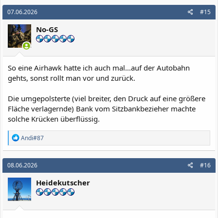
07.06.2026
#15
No-GS
So eine Airhawk hatte ich auch mal...auf der Autobahn
gehts, sonst rollt man vor und zurück.
Die umgepolsterte (viel breiter, den Druck auf eine größere
Fläche verlagernde) Bank vom Sitzbankbezieher machte
solche Krücken überflüssig.
R
Andi#87
e
a
k
08.06.2026
#16
t
i
Heidekutscher
o
n
e
n
: