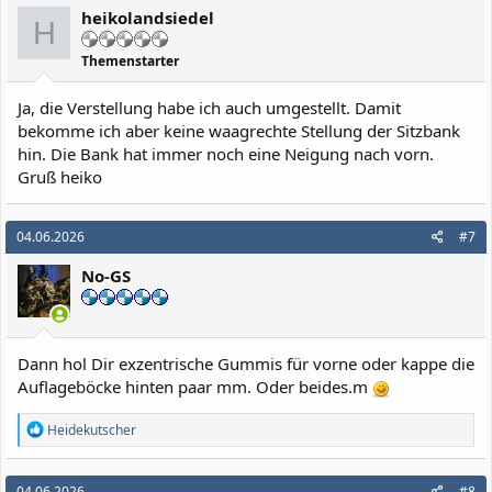
i
heikolandsiedel
o
H
n
e
Themenstarter
n
:
Ja, die Verstellung habe ich auch umgestellt. Damit
bekomme ich aber keine waagrechte Stellung der Sitzbank
hin. Die Bank hat immer noch eine Neigung nach vorn.
Gruß heiko
04.06.2026
#7
No-GS
Dann hol Dir exzentrische Gummis für vorne oder kappe die
Auflageböcke hinten paar mm. Oder beides.m
R
Heidekutscher
e
a
k
04.06.2026
#8