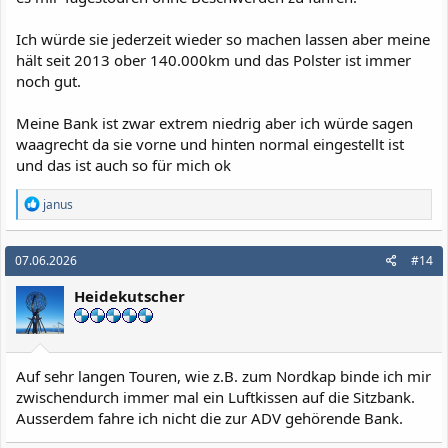
Ich würde sie jederzeit wieder so machen lassen aber meine
hält seit 2013 ober 140.000km und das Polster ist immer
noch gut.
Meine Bank ist zwar extrem niedrig aber ich würde sagen
waagrecht da sie vorne und hinten normal eingestellt ist
und das ist auch so für mich ok
R
janus
e
a
k
07.06.2026
#14
t
i
Heidekutscher
o
n
e
n
:
Auf sehr langen Touren, wie z.B. zum Nordkap binde ich mir
zwischendurch immer mal ein Luftkissen auf die Sitzbank.
Ausserdem fahre ich nicht die zur ADV gehörende Bank.