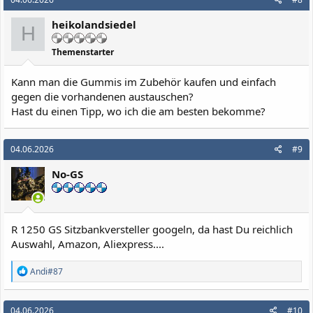
t
i
heikolandsiedel
o
H
n
e
Themenstarter
n
:
Kann man die Gummis im Zubehör kaufen und einfach
gegen die vorhandenen austauschen?
Hast du einen Tipp, wo ich die am besten bekomme?
04.06.2026
#9
No-GS
R 1250 GS Sitzbankversteller googeln, da hast Du reichlich
Auswahl, Amazon, Aliexpress....
R
Andi#87
e
a
k
04.06.2026
#10