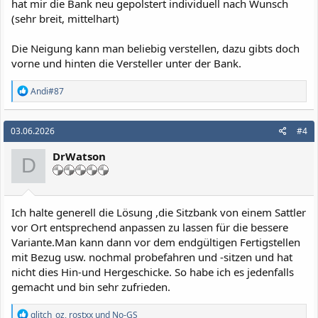
hat mir die Bank neu gepolstert individuell nach Wunsch
(sehr breit, mittelhart)
Die Neigung kann man beliebig verstellen, dazu gibts doch
vorne und hinten die Versteller unter der Bank.
R
Andi#87
e
a
k
03.06.2026
#4
t
i
DrWatson
o
D
n
e
n
:
Ich halte generell die Lösung ,die Sitzbank von einem Sattler
vor Ort entsprechend anpassen zu lassen für die bessere
Variante.Man kann dann vor dem endgültigen Fertigstellen
mit Bezug usw. nochmal probefahren und -sitzen und hat
nicht dies Hin-und Hergeschicke. So habe ich es jedenfalls
gemacht und bin sehr zufrieden.
R
glitch_oz
,
rostxx
und
No-GS