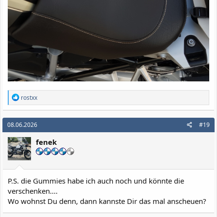
R
rostxx
e
a
k
08.06.2026
#19
t
i
fenek
o
n
e
n
:
P.S. die Gummies habe ich auch noch und könnte die
verschenken....
Wo wohnst Du denn, dann kannste Dir das mal anscheuen?