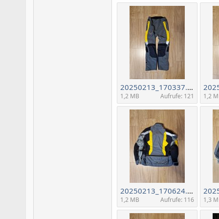
20250213_170337.jpg
1,2 MB
Aufrufe: 121
1,2 
20250213_170624.jpg
1,2 MB
Aufrufe: 116
1,3 