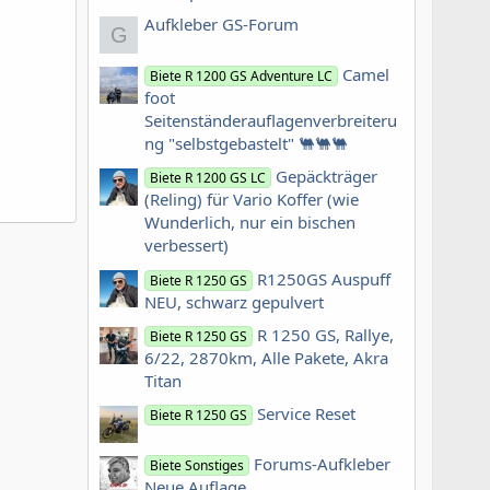
Aufkleber GS-Forum
G
Camel
Biete R 1200 GS Adventure LC
foot
Seitenständerauflagenverbreiteru
ng "selbstgebastelt" 🐫🐫🐫
Gepäckträger
Biete R 1200 GS LC
(Reling) für Vario Koffer (wie
Wunderlich, nur ein bischen
verbessert)
R1250GS Auspuff
Biete R 1250 GS
NEU, schwarz gepulvert
R 1250 GS, Rallye,
Biete R 1250 GS
6/22, 2870km, Alle Pakete, Akra
Titan
Service Reset
Biete R 1250 GS
Forums-Aufkleber
Biete Sonstiges
Neue Auflage