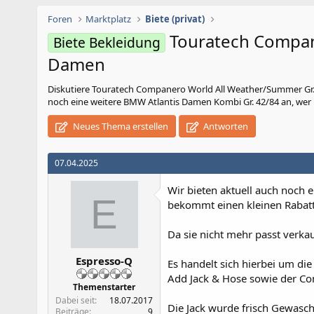
Foren
Marktplatz
Biete (privat)
Touratech Compan
Biete Bekleidung
Damen
Diskutiere
Touratech Companero World All Weather/Summer Gr
noch eine weitere BMW Atlantis Damen Kombi Gr. 42/84 an, wer 
Neues Thema erstellen
Antworten
07.04.2025
Wir bieten aktuell auch noch
E
bekommt einen kleinen Rabatt
Da sie nicht mehr passt verkau
Espresso-Q
Es handelt sich hierbei um d
Add Jack & Hose sowie der Co
Themenstarter
Dabei seit
18.07.2017
Die Jack wurde frisch Gewasche
Beiträge
9