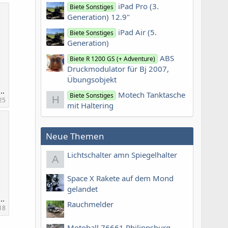
iPad Pro (3.
Biete Sonstiges
Generation) 12.9"
iPad Air (5.
Biete Sonstiges
Generation)
ABS
Biete R 1200 GS (+ Adventure)
Druckmodulator für Bj 2007,
Übungsobjekt
0213_170552.jpg
Motech Tanktasche
Biete Sonstiges
H
25
mit Haltering
Neue Themen
Lichtschalter amn Spiegelhalter
A
Space X Rakete auf dem Mond
gelandet
0213_170722.jpg
Rauchmelder
18
Motoball 76661 Philippsburg