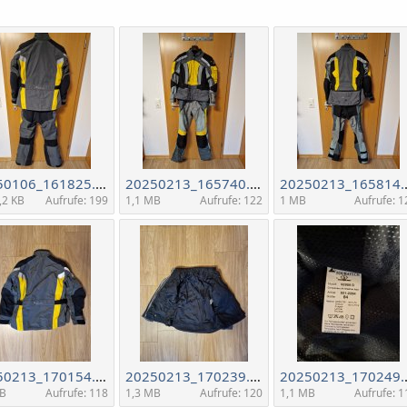
20250106_161825.jpg
20250213_165740.jpg
2025
,2 KB
Aufrufe: 199
1,1 MB
Aufrufe: 122
1 MB
Aufrufe: 1
20250213_170154.jpg
20250213_170239.jpg
2025
MB
Aufrufe: 118
1,3 MB
Aufrufe: 120
1,1 MB
Aufrufe: 1