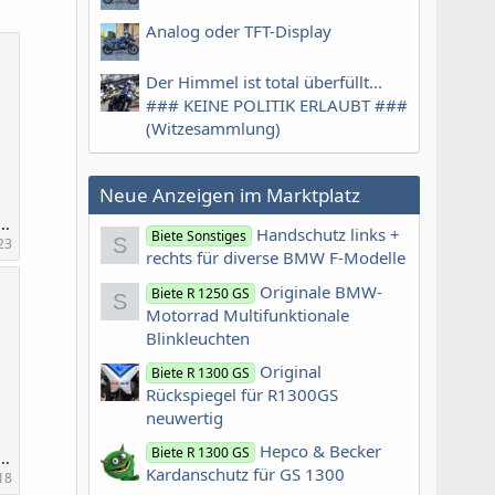
Analog oder TFT-Display
Der Himmel ist total überfüllt...
### KEINE POLITIK ERLAUBT ###
(Witzesammlung)
Neue Anzeigen im Marktplatz
0213_165814.jpg
Handschutz links +
Biete Sonstiges
S
23
rechts für diverse BMW F-Modelle
Originale BMW-
Biete R 1250 GS
S
Motorrad Multifunktionale
Blinkleuchten
Original
Biete R 1300 GS
Rückspiegel für R1300GS
neuwertig
Hepco & Becker
Biete R 1300 GS
0213_170249.jpg
Kardanschutz für GS 1300
18