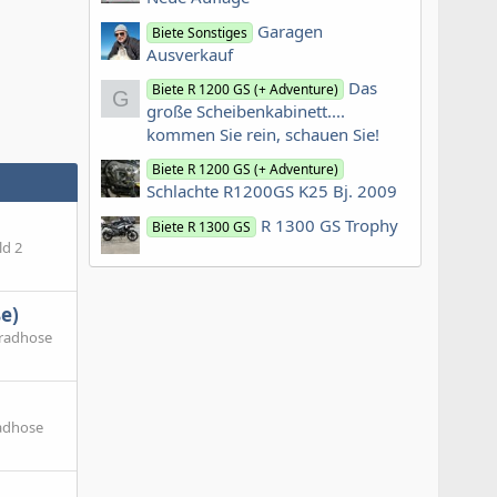
Garagen
Biete Sonstiges
Ausverkauf
Das
Biete R 1200 GS (+ Adventure)
G
große Scheibenkabinett....
kommen Sie rein, schauen Sie!
Biete R 1200 GS (+ Adventure)
Schlachte R1200GS K25 Bj. 2009
R 1300 GS Trophy
Biete R 1300 GS
ld 2
e)
rradhose
radhose