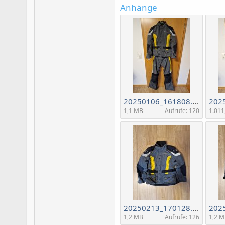
Anhänge
20250106_161808.jpg
1,1 MB
Aufrufe: 120
1.011
20250213_170128.jpg
1,2 MB
Aufrufe: 126
1,2 