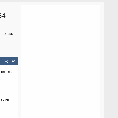
84
tuell auch
#1
e nimmt
ather