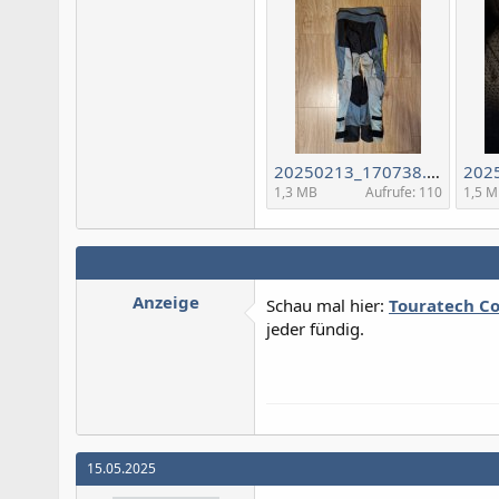
20250213_170738.jpg
1,3 MB
Aufrufe: 110
1,5 
Anzeige
Schau mal hier:
Touratech C
jeder fündig.
15.05.2025