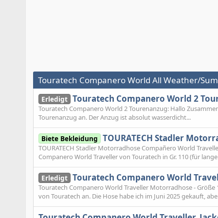
Touratech Companero World All Weather/Sum
Touratech Companero World 2 Tou
Erledigt
Touratech Companero World 2 Tourenanzug: Hallo Zusammen Ic
Tourenanzug an. Der Anzug ist absolut wasserdicht...
TOURATECH Stadler Motorra
Biete Bekleidung
TOURATECH Stadler Motorradhose Compañero World Traveller 
Companero World Traveller von Touratech in Gr. 110 (für lange 
Touratech Companero World Travell
Erledigt
Touratech Companero World Traveller Motorradhose - Größe 1
von Touratech an. Die Hose habe ich im Juni 2025 gekauft, aber
Touratech Companero World Traveller, Jack