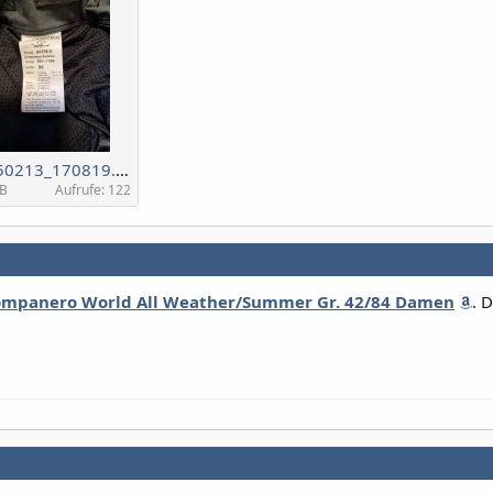
20250213_170819.jpg
MB
Aufrufe: 122
ompanero World All Weather/Summer Gr. 42/84 Damen
. 