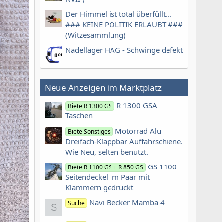
Der Himmel ist total überfüllt...
### KEINE POLITIK ERLAUBT ###
(Witzesammlung)
Nadellager HAG - Schwinge defekt
Neue Anzeigen im Marktplatz
R 1300 GSA
Biete R 1300 GS
Taschen
Motorrad Alu
Biete Sonstiges
Dreifach-Klappbar Auffahrschiene.
Wie Neu, selten benutzt.
GS 1100
Biete R 1100 GS + R 850 GS
Seitendeckel im Paar mit
Klammern gedruckt
Navi Becker Mamba 4
Suche
S