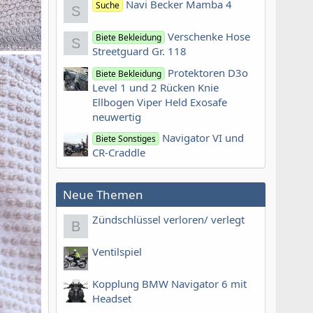
Navi Becker Mamba 4
Suche
S
Verschenke Hose
Biete Bekleidung
S
Streetguard Gr. 118
Protektoren D3o
Biete Bekleidung
Level 1 und 2 Rücken Knie
Ellbogen Viper Held Exosafe
neuwertig
Navigator VI und
Biete Sonstiges
CR-Craddle
Neue Themen
Zündschlüssel verloren/ verlegt
B
Ventilspiel
Kopplung BMW Navigator 6 mit
Headset