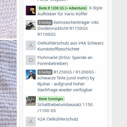
X-Style
Biete R 1200 GS (+ Adventure)
Aufkleber für Vario Koffer
Kennzeichenträger inkl.
Erledigt
Diodenrücklicht R1150GS
R1100GS
Oelkühlerschutz aus V4A Schwarz
A
Kunststoffbeschichtet
Flohmarkt (Erlös: Spende an
D
Forenbetreiber)
R1250GS / R1200GS -
Erledigt
schwarze Teile (und mehr) by
Rjuhar - aufgrund hoher
Nachfrage wieder verfügbar
Biete Sonstiges
Schalthebelumbausatz 1150
/1100 GS
V2A Oelkühlerschutz
A