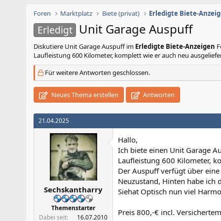
Foren
Marktplatz
Biete (privat)
Erledigte Biete-Anzei
Unit Garage Auspuff
Erledigt
Diskutiere
Unit Garage Auspuff
im
Erledigte Biete-Anzeigen
Fo
Laufleistung 600 Kilometer, komplett wie er auch neu ausgeliefer
Für weitere Antworten geschlossen.
Neues Thema erstellen
Antworten
21.04.2025
Hallo,
Ich biete einen Unit Garage A
Laufleistung 600 Kilometer, ko
Der Auspuff verfügt über eine
Neuzustand, Hinten habe ich d
Sechskantharry
Siehat Optisch nun viel Harmon
Themenstarter
Preis 800,-€ incl. Versichert
Dabei seit
16.07.2010