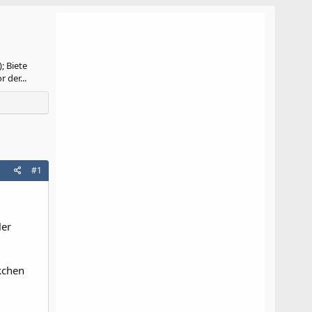
; Biete
 der...
#1
ler
kchen