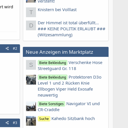
versteht!
rt wird
Knistern bei Volllast
T
Der Himmel ist total überfüllt...
D
### KEINE POLITIK ERLAUBT ###
(Witzesammlung)
#2
Neue Anzeigen im Marktplatz
Verschenke Hose
Biete Bekleidung
S
Streetguard Gr. 118
Protektoren D3o
Biete Bekleidung
Level 1 und 2 Rücken Knie
Ellbogen Viper Held Exosafe
neuwertig
Navigator VI und
Biete Sonstiges
CR-Craddle
Kahedo Sitzbank hoch
Suche
#3