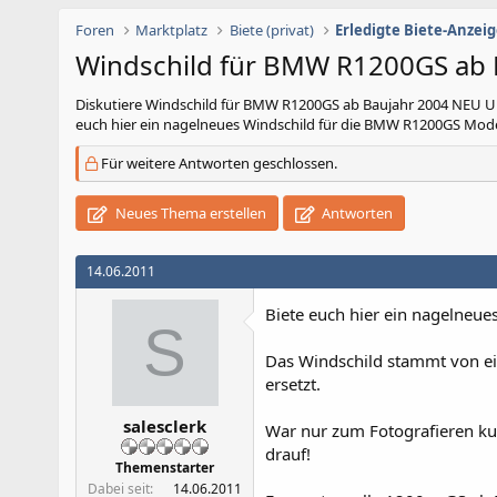
Foren
Marktplatz
Biete (privat)
Erledigte Biete-Anzei
Windschild für BMW R1200GS ab
Diskutiere
Windschild für BMW R1200GS ab Baujahr 2004 NEU
euch hier ein nagelneues Windschild für die BMW R1200GS Mode
Für weitere Antworten geschlossen.
Neues Thema erstellen
Antworten
14.06.2011
Biete euch hier ein nagelneu
S
Das Windschild stammt von e
ersetzt.
salesclerk
War nur zum Fotografieren ku
drauf!
Themenstarter
Dabei seit
14.06.2011