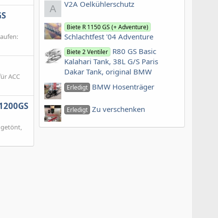
V2A Oelkühlerschutz
A
GS
Biete R 1150 GS (+ Adventure)
Schlachtfest '04 Adventure
aufen:
R80 GS Basic
Biete 2 Ventiler
Kalahari Tank, 38L G/S Paris
Dakar Tank, original BMW
für ACC
BMW Hosenträger
Erledigt
R1200GS
Zu verschenken
Erledigt
 getönt,