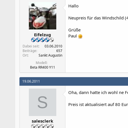
Hallo
Neupreis für das Windschild (
Grüße
Eifelzug
Paul
Dabei seit
03.06.2010
Beiträge
657
Ort
Sankt Augustin
Modell
Beta RR400 Y11
19.06.2011
Oha, dann hatte ich wohl ne F
S
Preis ist aktualisiert auf 80 E
salesclerk