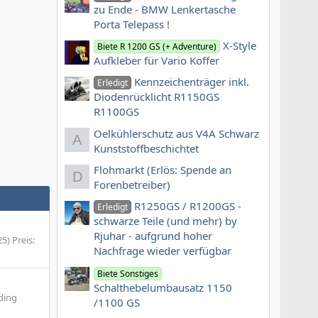
zu Ende - BMW Lenkertasche
Porta Telepass !
X-Style
Biete R 1200 GS (+ Adventure)
Aufkleber für Vario Koffer
Kennzeichenträger inkl.
Erledigt
Diodenrücklicht R1150GS
R1100GS
Oelkühlerschutz aus V4A Schwarz
A
Kunststoffbeschichtet
Flohmarkt (Erlös: Spende an
D
Forenbetreiber)
R1250GS / R1200GS -
Erledigt
schwarze Teile (und mehr) by
Rjuhar - aufgrund hoher
) Preis:
Nachfrage wieder verfügbar
Biete Sonstiges
Schalthebelumbausatz 1150
ding
/1100 GS