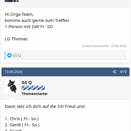
Hi Orga Team,
komme auch gerne zum Treffen
1 Person mit Zelt Fr- SO
LG Thomas
Zuletzt bearbeitet:
10.06.2026
R
GS Q
e
a
k
10.06.2026
#79
t
i
GS Q
o
n
e
Themenstarter
n
:
Dann setz ich dich auf die 33! Freut uns!
1. Chris ( Fr.- So.)
2. Gerdl ( Fr.- So.)
3. Gundi