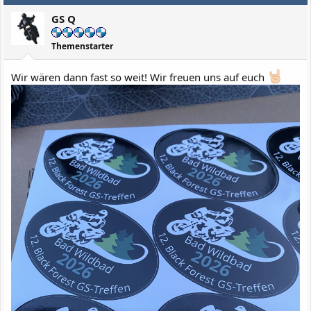
i
GS Q
o
n
e
Themenstarter
n
:
Wir wären dann fast so weit! Wir freuen uns auf euch