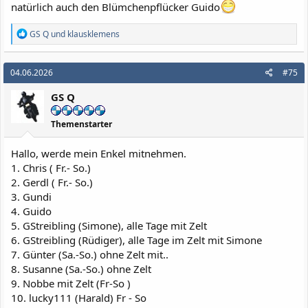
natürlich auch den Blümchenpflücker Guido
R
GS Q
und
klausklemens
e
a
k
04.06.2026
#75
t
i
GS Q
o
n
e
Themenstarter
n
:
Hallo, werde mein Enkel mitnehmen.
1. Chris ( Fr.- So.)
2. Gerdl ( Fr.- So.)
3. Gundi
4. Guido
5. GStreibling (Simone), alle Tage mit Zelt
6. GStreibling (Rüdiger), alle Tage im Zelt mit Simone
7. Günter (Sa.-So.) ohne Zelt mit..
8. Susanne (Sa.-So.) ohne Zelt
9. Nobbe mit Zelt (Fr-So )
10. lucky111 (Harald) Fr - So