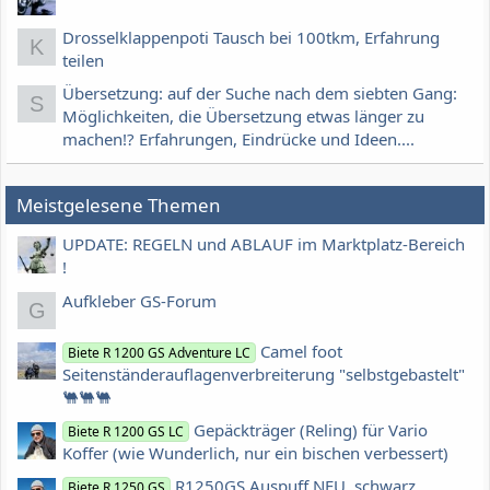
Drosselklappenpoti Tausch bei 100tkm, Erfahrung
K
teilen
Übersetzung: auf der Suche nach dem siebten Gang:
S
Möglichkeiten, die Übersetzung etwas länger zu
machen!? Erfahrungen, Eindrücke und Ideen....
Meistgelesene Themen
UPDATE: REGELN und ABLAUF im Marktplatz-Bereich
!
Aufkleber GS-Forum
G
Camel foot
Biete R 1200 GS Adventure LC
Seitenständerauflagenverbreiterung "selbstgebastelt"
🐫🐫🐫
Gepäckträger (Reling) für Vario
Biete R 1200 GS LC
Koffer (wie Wunderlich, nur ein bischen verbessert)
R1250GS Auspuff NEU, schwarz
Biete R 1250 GS