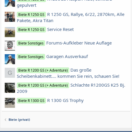
gepulvert
R 1250 GS, Rallye, 6/22, 2870km, Alle
Biete R 1250 GS
Pakete, Akra Titan
Service Reset
Biete R 1250 GS
Forums-Aufkleber Neue Auflage
Biete Sonstiges
Garagen Ausverkauf
Biete Sonstiges
Das große
Biete R 1200 GS (+ Adventure)
G
Scheibenkabinett.... kommen Sie rein, schauen Sie!
Schlachte R1200GS K25 Bj.
Biete R 1200 GS (+ Adventure)
2009
R 1300 GS Trophy
Biete R 1300 GS
Biete (privat)