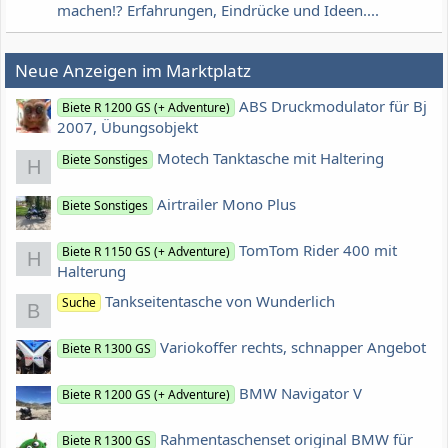
machen!? Erfahrungen, Eindrücke und Ideen....
Neue Anzeigen im Marktplatz
ABS Druckmodulator für Bj
Biete R 1200 GS (+ Adventure)
2007, Übungsobjekt
Motech Tanktasche mit Haltering
Biete Sonstiges
H
Airtrailer Mono Plus
Biete Sonstiges
TomTom Rider 400 mit
Biete R 1150 GS (+ Adventure)
H
Halterung
Tankseitentasche von Wunderlich
Suche
B
Variokoffer rechts, schnapper Angebot
Biete R 1300 GS
BMW Navigator V
Biete R 1200 GS (+ Adventure)
Rahmentaschenset original BMW für
Biete R 1300 GS