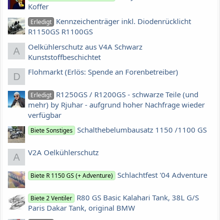
Koffer
Kennzeichenträger inkl. Diodenrücklicht
Erledigt
R1150GS R1100GS
Oelkühlerschutz aus V4A Schwarz
A
Kunststoffbeschichtet
Flohmarkt (Erlös: Spende an Forenbetreiber)
D
R1250GS / R1200GS - schwarze Teile (und
Erledigt
mehr) by Rjuhar - aufgrund hoher Nachfrage wieder
verfügbar
Schalthebelumbausatz 1150 /1100 GS
Biete Sonstiges
V2A Oelkühlerschutz
A
Schlachtfest '04 Adventure
Biete R 1150 GS (+ Adventure)
R80 GS Basic Kalahari Tank, 38L G/S
Biete 2 Ventiler
Paris Dakar Tank, original BMW