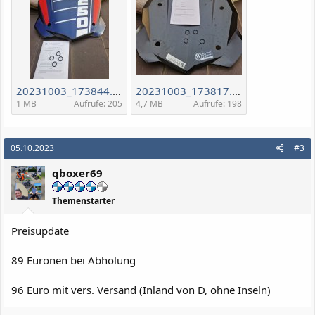
20231003_173844.jpg
20231003_173817.jpg
1 MB
Aufrufe: 205
4,7 MB
Aufrufe: 198
05.10.2023
#3
qboxer69
Themenstarter
Preisupdate
89 Euronen bei Abholung
96 Euro mit vers. Versand (Inland von D, ohne Inseln)