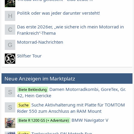
Politik oder was jeder darunter versteht!
H
Das erste 2026er, „wie sichere ich mein Motorrad in
C
Frankreich“-Thema
Motorrad-Nachrichten
G
Stilfser Tour
Neue Anzeigen im Marktplatz
Damen Motorradkombi, GoreTex, Gr.
Biete Bekleidung
S
42, Hein Gericke
Suche Aktivhalterung mit Platte für TOMTOM
Suche
S
Rider 550 zum Anschluss an RAM Mount
BMW Navigator V
Biete R 1200 GS (+ Adventure)
Tankrucksack SW Motech Evo