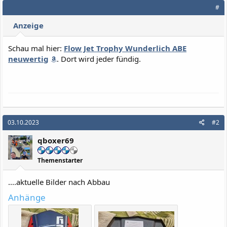
#
Anzeige
Schau mal hier:
Flow Jet Trophy Wunderlich ABE
neuwertig
. Dort wird jeder fündig.
03.10.2023
#2
qboxer69
Themenstarter
....aktuelle Bilder nach Abbau
Anhänge