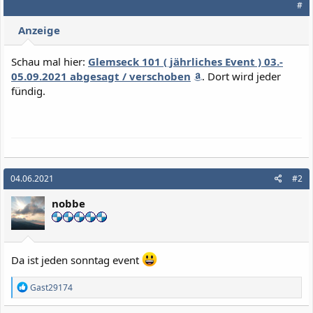
#
t
i
Anzeige
o
n
e
Schau mal hier:
Glemseck 101 ( jährliches Event ) 03.-
n
05.09.2021 abgesagt / verschoben
. Dort wird jeder
:
fündig.
04.06.2021
#2
nobbe
Da ist jeden sonntag event
R
Gast29174
e
a