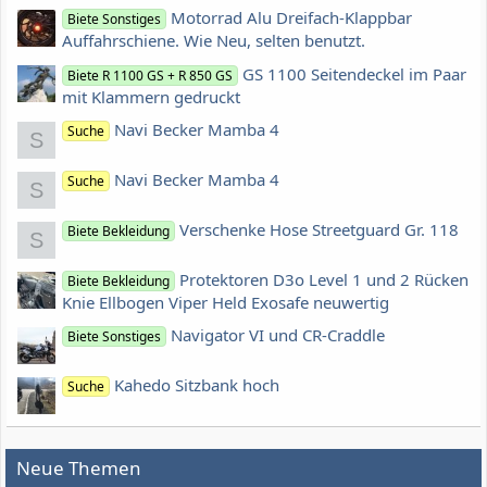
Motorrad Alu Dreifach-Klappbar
Biete Sonstiges
Auffahrschiene. Wie Neu, selten benutzt.
GS 1100 Seitendeckel im Paar
Biete R 1100 GS + R 850 GS
mit Klammern gedruckt
Navi Becker Mamba 4
Suche
S
Navi Becker Mamba 4
Suche
S
Verschenke Hose Streetguard Gr. 118
Biete Bekleidung
S
Protektoren D3o Level 1 und 2 Rücken
Biete Bekleidung
Knie Ellbogen Viper Held Exosafe neuwertig
Navigator VI und CR-Craddle
Biete Sonstiges
Kahedo Sitzbank hoch
Suche
Neue Themen