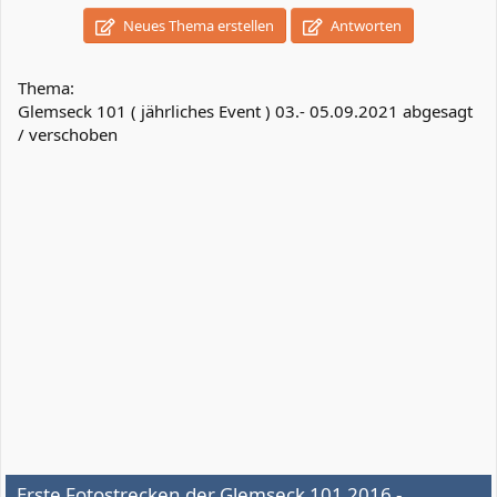
k
Neues Thema erstellen
Antworten
t
i
o
n
Thema:
e
Glemseck 101 ( jährliches Event ) 03.- 05.09.2021 abgesagt
n
/ verschoben
:
Erste Fotostrecken der Glemseck 101 2016 -