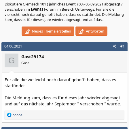
Diskutiere
Glemseck 101 ( jährliches Event ) 03.- 05.09.2021 abgesagt /
verschoben
im
Events
Forum im Bereich Unterwegs; Für alle die
vielleicht noch darauf gehofft haben, dass es stattfindet. Die Meldung
kam, dass es für dieses Jahr wieder abgesagt und auf das...
Neues Thema erstellen
Antworten
04.06.2021
#1
Gast29174
G
Gast
Für alle die vielleicht noch darauf gehofft haben, dass es
stattfindet.
Die Meldung kam, dass es für dieses Jahr wieder abgesagt
und auf das nächste Jahr September " verschoben " wurde.
R
nobbe
e
a
k