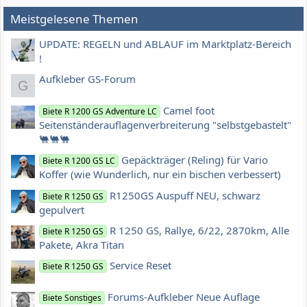
Meistgelesene Themen
UPDATE: REGELN und ABLAUF im Marktplatz-Bereich
!
Aufkleber GS-Forum
G
Camel foot
Biete R 1200 GS Adventure LC
Seitenständerauflagenverbreiterung "selbstgebastelt"
🐫🐫🐫
Gepäckträger (Reling) für Vario
Biete R 1200 GS LC
Koffer (wie Wunderlich, nur ein bischen verbessert)
R1250GS Auspuff NEU, schwarz
Biete R 1250 GS
gepulvert
R 1250 GS, Rallye, 6/22, 2870km, Alle
Biete R 1250 GS
Pakete, Akra Titan
Service Reset
Biete R 1250 GS
Forums-Aufkleber Neue Auflage
Biete Sonstiges