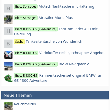
Motech Tanktasche mit Haltering
Biete Sonstiges
H
Airtrailer Mono Plus
Biete Sonstiges
TomTom Rider 400 mit
Biete R 1150 GS (+ Adventure)
H
Halterung
Tankseitentasche von Wunderlich
Suche
B
Variokoffer rechts, schnapper Angebot
Biete R 1300 GS
BMW Navigator V
Biete R 1200 GS (+ Adventure)
Rahmentaschenset original BMW für
Biete R 1300 GS
GS 1300 Adventure
Neue Themen
Rauchmelder