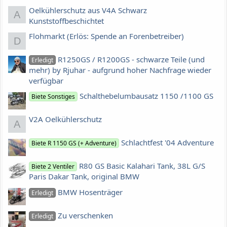
Oelkühlerschutz aus V4A Schwarz
A
Kunststoffbeschichtet
Flohmarkt (Erlös: Spende an Forenbetreiber)
D
R1250GS / R1200GS - schwarze Teile (und
Erledigt
mehr) by Rjuhar - aufgrund hoher Nachfrage wieder
verfügbar
Schalthebelumbausatz 1150 /1100 GS
Biete Sonstiges
V2A Oelkühlerschutz
A
Schlachtfest '04 Adventure
Biete R 1150 GS (+ Adventure)
R80 GS Basic Kalahari Tank, 38L G/S
Biete 2 Ventiler
Paris Dakar Tank, original BMW
BMW Hosenträger
Erledigt
Zu verschenken
Erledigt