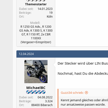
Themenstarter
Dabei seit
14.01.2023
Beiträge
19
Ort
Köln
Modell
R 1250 GS Adv., R 1200
GS Adv, K 1300 S, K 1300
GT, R 1150 RT, 2x CBR
1100XX
(Vergaser+Einspritzer)
12.04.2024
Der Stecker wird über LIN Bus 
Nochmal, hast Du die Abdeckun
MichaelBC
Guzzi34 schrieb:
Dabei seit
04.08.2022
Kennt jemand gleiches oder ähn
Beiträge
3.324
nur ansatzweise passen würde.
Ort
88400 Biberach