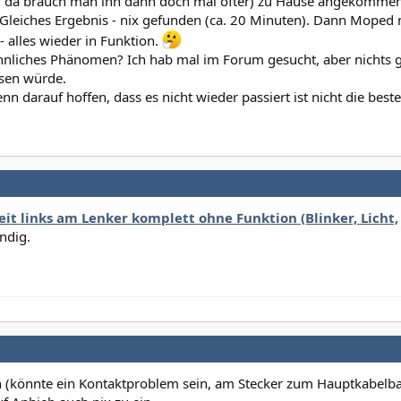
nd da brauch man ihn dann doch mal öfter) zu Hause angekomme
 Gleiches Ergebnis - nix gefunden (ca. 20 Minuten). Dann Moped
alles wieder in Funktion.
hnliches Phänomen? Ich hab mal im Forum gesucht, aber nichts 
sen würde.
enn darauf hoffen, dass es nicht wieder passiert ist nicht die best
eit links am Lenker komplett ohne Funktion (Blinker, Licht,
ündig.
n (könnte ein Kontaktproblem sein, am Stecker zum Hauptkabel