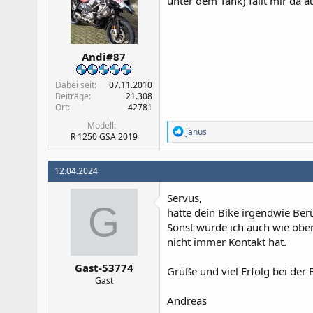
unter dem Tank) fällt mir da a
Andi#87
Dabei seit
07.11.2010
Beiträge
21.308
Ort
42781
Modell
R
janus
R 1250 GSA 2019
e
a
k
12.04.2024
t
i
Servus,
o
G
n
hatte dein Bike irgendwie Be
e
Sonst würde ich auch wie oben
n
nicht immer Kontakt hat.
:
Gast-53774
Grüße und viel Erfolg bei der
Gast
Andreas