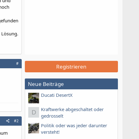
n und
 noch
gefunden
e Lösung.
#
Registrieren
Neue Beiträge
Ducati DesertX
Kraftwerke abgeschaltet oder
D
gedrosselt
#2
Politik oder was jeder darunter
versteht!
baum