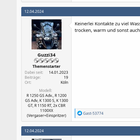
12.04.2024
Keinerlei Kontakte zu viel Wa
trocken, warm und sonst auch 
Guzzi34
Themenstarter
Dabei seit
14.01.2023
Beiträge
19
Ort
Köln
Modell
R 1250 GS Adv., R 1200
GS Adv, K 1300 S, K 1300
GT, R 1150 RT, 2x CBR
1100XX
R
Gast-53774
(Vergaser+Einspritzer)
e
a
k
12.04.2024
t
i