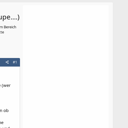
pe....)
m Bereich
tte
#1
e (wer
en ob
ne