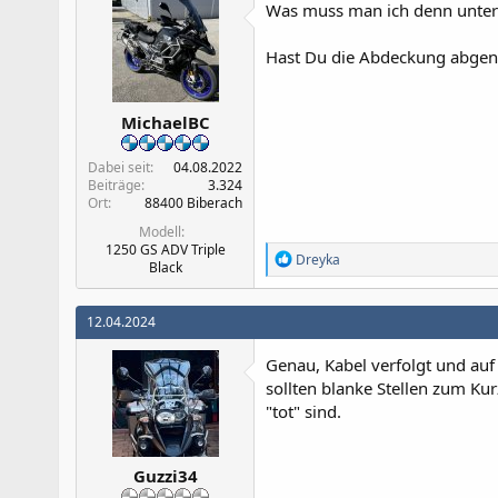
Was muss man ich denn unter "
o
n
e
Hast Du die Abdeckung abgenom
n
:
MichaelBC
Dabei seit
04.08.2022
Beiträge
3.324
Ort
88400 Biberach
Modell
1250 GS ADV Triple
R
Dreyka
Black
e
a
k
12.04.2024
t
i
Genau, Kabel verfolgt und auf
o
n
sollten blanke Stellen zum Kur
e
"tot" sind.
n
:
Guzzi34