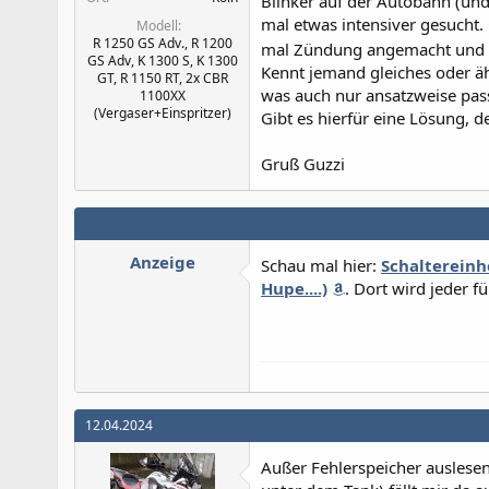
Blinker auf der Autobahn (u
mal etwas intensiver gesucht.
Modell
R 1250 GS Adv., R 1200
mal Zündung angemacht und - 
GS Adv, K 1300 S, K 1300
Kennt jemand gleiches oder ä
GT, R 1150 RT, 2x CBR
was auch nur ansatzweise pas
1100XX
(Vergaser+Einspritzer)
Gibt es hierfür eine Lösung, d
Gruß Guzzi
Anzeige
Schau mal hier:
Schaltereinh
Hupe....)
. Dort wird jeder f
12.04.2024
Außer Fehlerspeicher auslese