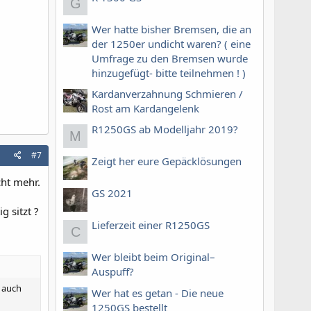
G
Wer hatte bisher Bremsen, die an
der 1250er undicht waren? ( eine
Umfrage zu den Bremsen wurde
hinzugefügt- bitte teilnehmen ! )
Kardanverzahnung Schmieren /
Rost am Kardangelenk
R1250GS ab Modelljahr 2019?
M
#7
Zeigt her eure Gepäcklösungen
cht mehr.
GS 2021
 sitzt ?
Lieferzeit einer R1250GS
C
Wer bleibt beim Original–
Auspuff?
 auch
Wer hat es getan - Die neue
1250GS bestellt