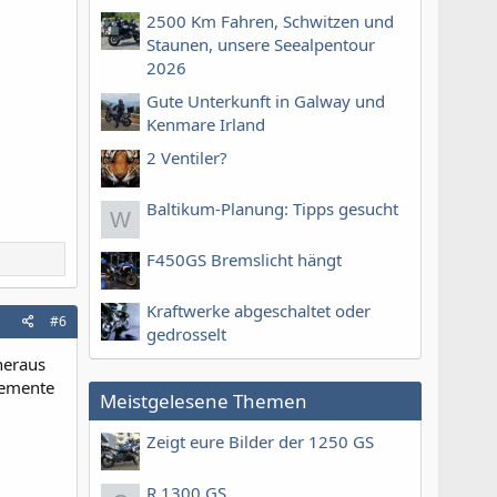
2500 Km Fahren, Schwitzen und
Staunen, unsere Seealpentour
2026
Gute Unterkunft in Galway und
Kenmare Irland
2 Ventiler?
Baltikum-Planung: Tipps gesucht
W
F450GS Bremslicht hängt
Kraftwerke abgeschaltet oder
#6
gedrosselt
heraus
Elemente
Meistgelesene Themen
Zeigt eure Bilder der 1250 GS
R 1300 GS