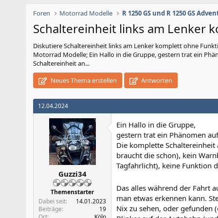
Foren
Motorrad Modelle
R 1250 GS und R 1250 GS Adven
Schaltereinheit links am Lenker ko
Diskutiere
Schaltereinheit links am Lenker komplett ohne Funktion
Motorrad Modelle; Ein Hallo in die Gruppe, gestern trat ein Phän
Schaltereinheit an...
Neues Thema erstellen
Antworten
12.04.2024
Ein Hallo in die Gruppe,
gestern trat ein Phänomen auf 
Die komplette Schaltereinheit 
braucht die schon), kein Warn
Tagfahrlicht), keine Funktion
Guzzi34
Das alles während der Fahrt 
Themenstarter
man etwas erkennen kann. Stec
Dabei seit
14.01.2023
Nix zu sehen, oder gefunden (
Beiträge
19
Ort
Köln