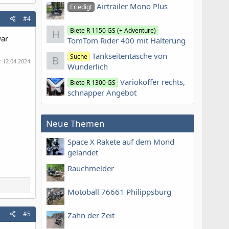
Airtrailer Mono Plus
Erledigt
#4
Biete R 1150 GS (+ Adventure)
H
war
TomTom Rider 400 mit Halterung
Tankseitentasche von
Suche
B
:
12.04.2024
Wunderlich
Variokoffer rechts,
Biete R 1300 GS
schnapper Angebot
Neue Themen
Space X Rakete auf dem Mond
gelandet
Rauchmelder
Motoball 76661 Philippsburg
#5
Zahn der Zeit