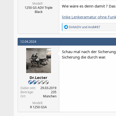
Modell
Wie wäre es denn damit ? Das
1250 GS ADV Triple
Black
linke Lenkeramatur ohne Funk
R
DirkADV
und
Andi#87
e
a
k
12.04.2024
t
i
Schau mal nach der Sicherung 
o
n
Sicherung die durch war.
e
n
:
Dr.Lecter
Dabei seit
29.03.2019
Beiträge
235
Ort
München
Modell
R 1250 GSA