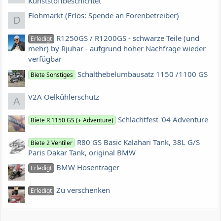
Kunststoffbeschichtet
Flohmarkt (Erlös: Spende an Forenbetreiber)
D
R1250GS / R1200GS - schwarze Teile (und
Erledigt
mehr) by Rjuhar - aufgrund hoher Nachfrage wieder
verfügbar
Schalthebelumbausatz 1150 /1100 GS
Biete Sonstiges
V2A Oelkühlerschutz
A
Schlachtfest '04 Adventure
Biete R 1150 GS (+ Adventure)
R80 GS Basic Kalahari Tank, 38L G/S
Biete 2 Ventiler
Paris Dakar Tank, original BMW
BMW Hosenträger
Erledigt
Zu verschenken
Erledigt