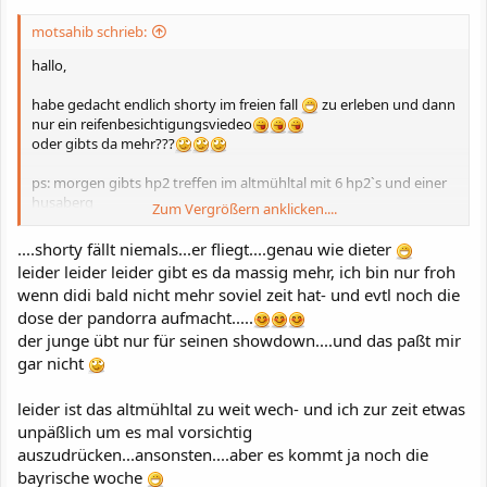
motsahib schrieb:
hallo,
habe gedacht endlich shorty im freien fall
zu erleben und dann
nur ein reifenbesichtigungsviedeo
oder gibts da mehr???
ps: morgen gibts hp2 treffen im altmühltal mit 6 hp2`s und einer
husaberg
Zum Vergrößern anklicken....
und huub im freien fall
.
....shorty fällt niemals...er fliegt....genau wie dieter
mfg
leider leider leider gibt es da massig mehr, ich bin nur froh
wenn didi bald nicht mehr soviel zeit hat- und evtl noch die
motsahib
dose der pandorra aufmacht.....
der junge übt nur für seinen showdown....und das paßt mir
gar nicht
leider ist das altmühltal zu weit wech- und ich zur zeit etwas
unpäßlich um es mal vorsichtig
auszudrücken...ansonsten....aber es kommt ja noch die
bayrische woche