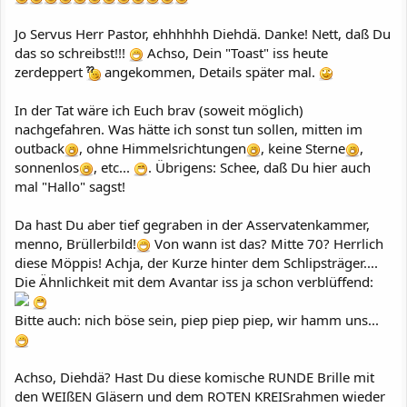
Jo Servus Herr Pastor, ehhhhhh Diehdä. Danke! Nett, daß Du
das so schreibst!!!
Achso, Dein "Toast" iss heute
zerdeppert
angekommen, Details später mal.
In der Tat wäre ich Euch brav (soweit möglich)
nachgefahren. Was hätte ich sonst tun sollen, mitten im
outback
, ohne Himmelsrichtungen
, keine Sterne
,
sonnenlos
, etc...
. Übrigens: Schee, daß Du hier auch
mal "Hallo" sagst!
Da hast Du aber tief gegraben in der Asservatenkammer,
menno, Brüllerbild!
Von wann ist das? Mitte 70? Herrlich
diese Möppis! Achja, der Kurze hinter dem Schlipsträger....
Die Ähnlichkeit mit dem Avantar iss ja schon verblüffend:
Bitte auch: nich böse sein, piep piep piep, wir hamm uns...
Achso, Diehdä? Hast Du diese komische RUNDE Brille mit
den WEIßEN Gläsern und dem ROTEN KREISrahmen wieder