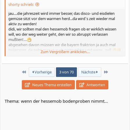
shorty schrieb:
jau....die jahreszeit wird immer besser, das disco- und eisdielen
gemüse sitzt vor dem warmen herd...da wird´s zeit wieder mal
aktiv zu werden!
didi, wir sollten mal den hessemob fragen ob er wirklich wissen
will, wo der weg weiter geht, den wir so abruppt verlassen
mußten!....
abgesehen davon müssen wir die bayern fraktrion ja auch mal
belästigen, da sieht man ja auch nette bilder und wege...gell
Zum Vergrößern anklicken....
ich hab jetzt zwar immer einen beifahrer auf der HP, aber dem
werd´ich das fürchten schon beibringen..
Erste
Letzte
Vorherige
3 von 70
Nächste
grüße an alle !
Neues Thema erstellen
Antworten
Thema:
wenn der hessemob bodenproben nimmt...