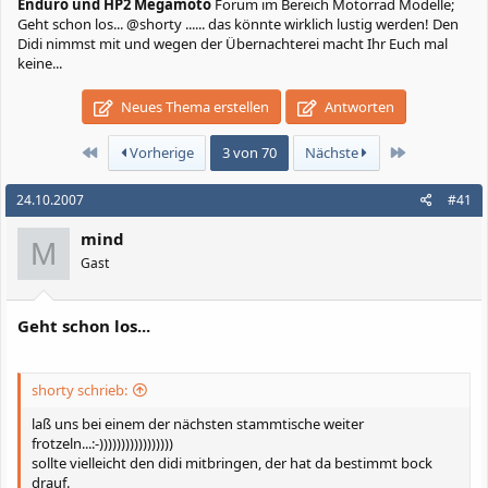
Enduro und HP2 Megamoto
Forum im Bereich Motorrad Modelle;
Geht schon los... @shorty ...... das könnte wirklich lustig werden! Den
Didi nimmst mit und wegen der Übernachterei macht Ihr Euch mal
keine...
Neues Thema erstellen
Antworten
Erste
Letzte
Vorherige
3 von 70
Nächste
24.10.2007
#41
mind
M
Gast
Geht schon los...
shorty schrieb:
laß uns bei einem der nächsten stammtische weiter
frotzeln...:-)))))))))))))))))
sollte vielleicht den didi mitbringen, der hat da bestimmt bock
drauf.