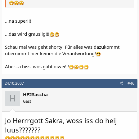
...na super!!!
...das wird grauslig!!!
Schau mal was geht shorty! Für alles was dazukommt
übernimmt hier keiner die Verantwortung!
Aber...a bissl wos gäht oiwei!!!
24.10.2007
#46
HP2Sascha
H
Gast
Jo Herrrgott Sakra, woss iss do heij
luus???????