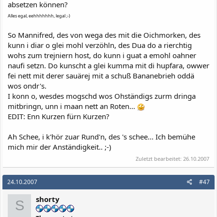
absetzen können?
Alles egal, eehhhhhhh, legal ;-)
So Mannifred, des von wega des mit die Oichmorken, des
kunn i diar o glei mohl verzöhln, des Dua do a rierchtig
wohs zum trejniern host, do kunn i guat a emohl oahner
naufi setzn. Do kunscht a glei kumma mit di hupfara, owwer
fei nett mit derer sauärej mit a schuß Bananebrieh oddä
wos ondr's.
I konn o, wesdes mogschd wos Ohständigs zurm dringa
mitbringn, unn i maan nett an Roten...
EDIT: Enn Kurzen fürn Kurzen?
Ah Schee, i k'hör zuar Rund'n, des 's schee... Ich bemühe
mich mir der Anständigkeit.. ;-)
Zuletzt bearbeitet:
26.10.2007
24.10.2007
#47
shorty
S