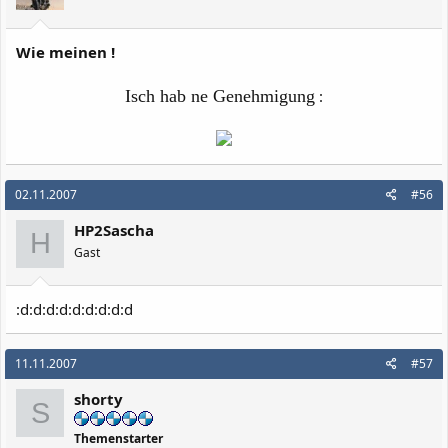
Wie meinen !
Isch hab ne Genehmigung
:
02.11.2007
#56
HP2Sascha
H
Gast
:d:d:d:d:d:d:d:d:d
11.11.2007
#57
shorty
S
Themenstarter