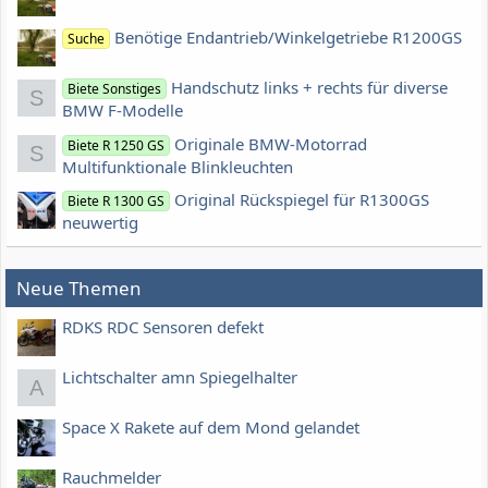
Benötige Endantrieb/Winkelgetriebe R1200GS
Suche
Handschutz links + rechts für diverse
Biete Sonstiges
S
BMW F-Modelle
Originale BMW-Motorrad
Biete R 1250 GS
S
Multifunktionale Blinkleuchten
Original Rückspiegel für R1300GS
Biete R 1300 GS
neuwertig
Neue Themen
RDKS RDC Sensoren defekt
Lichtschalter amn Spiegelhalter
A
Space X Rakete auf dem Mond gelandet
Rauchmelder