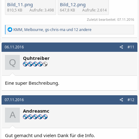
Bild_11.png
Bild_12.png
810,5 KB
Aufrufe: 3.498
647,8 KB
Aufrufe: 2.614
Zuletzt bearbeitet:
07.11.2016
R
KMM
,
Melbourne
,
gs-chris-ma
und 12 andere
e
a
k
06.11.2016
#11
t
i
Quhtreiber
o
Q
n
e
n
:
Eine super Beschreibung.
07.11.2016
#12
Andreasmc
A
Gut gemacht und vielen Dank für die Info.