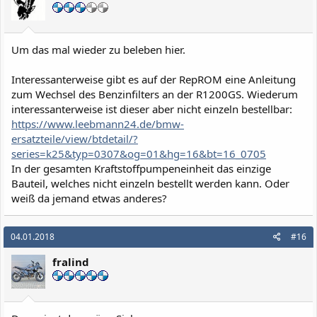
n
e
n
:
Um das mal wieder zu beleben hier.
Interessanterweise gibt es auf der RepROM eine Anleitung
zum Wechsel des Benzinfilters an der R1200GS. Wiederum
interessanterweise ist dieser aber nicht einzeln bestellbar:
https://www.leebmann24.de/bmw-
ersatzteile/view/btdetail/?
series=k25&typ=0307&og=01&hg=16&bt=16_0705
In der gesamten Kraftstoffpumpeneinheit das einzige
Bauteil, welches nicht einzeln bestellt werden kann. Oder
weiß da jemand etwas anderes?
04.01.2018
#16
fralind