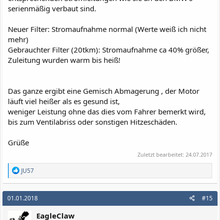
serienmäßig verbaut sind.
Neuer Filter: Stromaufnahme normal (Werte weiß ich nicht
mehr)
Gebrauchter Filter (20tkm): Stromaufnahme ca 40% größer,
Zuleitung wurden warm bis heiß!
Das ganze ergibt eine Gemisch Abmagerung , der Motor
läuft viel heißer als es gesund ist,
weniger Leistung ohne das dies vom Fahrer bemerkt wird,
bis zum Ventilabriss oder sonstigen Hitzeschäden.
Grüße
Zuletzt bearbeitet:
24.07.2017
R
JU57
e
a
k
01.01.2018
#15
t
i
EagleClaw
o