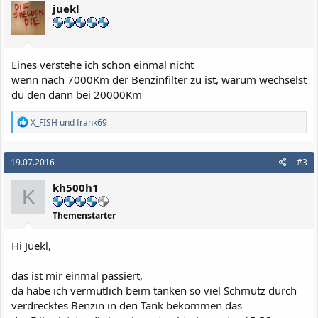
juekl
Eines verstehe ich schon einmal nicht
wenn nach 7000Km der Benzinfilter zu ist, warum wechselst
du den dann bei 20000Km
R
X_FISH
und
frank69
e
a
k
19.07.2016
#3
t
i
kh500h1
o
K
n
e
Themenstarter
n
:
Hi Juekl,
das ist mir einmal passiert,
da habe ich vermutlich beim tanken so viel Schmutz durch
verdrecktes Benzin in den Tank bekommen das