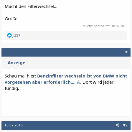
Macht den Filterwechsel....
Grüße
Zuletzt bearbeitet:
18.07.2016
R
JU57
e
a
k
#
t
i
Anzeige
o
n
e
Schau mal hier:
Benzinfilter wechseln ist von BMW nicht
n
vorgesehen aber erforderlich....
. Dort wird jeder
:
fündig.
18.07.2016
#2