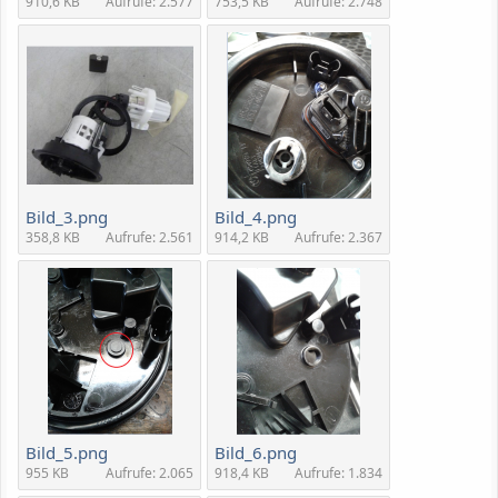
910,6 KB
Aufrufe: 2.577
753,5 KB
Aufrufe: 2.748
Bild_3.png
Bild_4.png
358,8 KB
Aufrufe: 2.561
914,2 KB
Aufrufe: 2.367
Bild_5.png
Bild_6.png
955 KB
Aufrufe: 2.065
918,4 KB
Aufrufe: 1.834