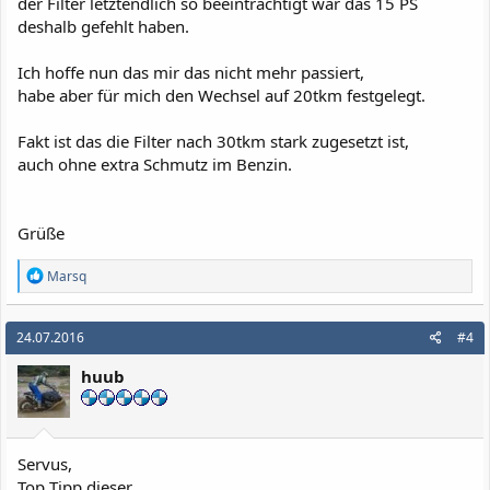
der Filter letztendlich so beeinträchtigt war das 15 PS
deshalb gefehlt haben.
Ich hoffe nun das mir das nicht mehr passiert,
habe aber für mich den Wechsel auf 20tkm festgelegt.
Fakt ist das die Filter nach 30tkm stark zugesetzt ist,
auch ohne extra Schmutz im Benzin.
Grüße
R
Marsq
e
a
k
24.07.2016
#4
t
i
huub
o
n
e
n
:
Servus,
Top Tipp dieser.