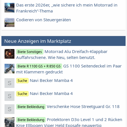
Das erste 2026er, „wie sichere ich mein Motorrad in
Frankreich“-Thema
Codieren von Steuergeräten
Neue Anzeigen im Marktplatz
Motorrad Alu Dreifach-Klappbar
Biete Sonstiges
Auffahrschiene. Wie Neu, selten benutzt.
GS 1100 Seitendeckel im Paar
Biete R 1100 GS + R 850 GS
mit Klammern gedruckt
Navi Becker Mamba 4
Suche
S
Navi Becker Mamba 4
Suche
S
Verschenke Hose Streetguard Gr. 118
Biete Bekleidung
S
Protektoren D3o Level 1 und 2 Rücken
Biete Bekleidung
Knie Ellbogen Viper Held Exosafe neuwertig