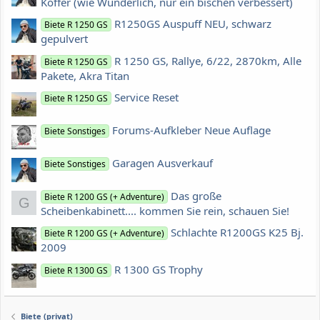
Koffer (wie Wunderlich, nur ein bischen verbessert)
R1250GS Auspuff NEU, schwarz
Biete R 1250 GS
gepulvert
R 1250 GS, Rallye, 6/22, 2870km, Alle
Biete R 1250 GS
Pakete, Akra Titan
Service Reset
Biete R 1250 GS
Forums-Aufkleber Neue Auflage
Biete Sonstiges
Garagen Ausverkauf
Biete Sonstiges
Das große
Biete R 1200 GS (+ Adventure)
G
Scheibenkabinett.... kommen Sie rein, schauen Sie!
Schlachte R1200GS K25 Bj.
Biete R 1200 GS (+ Adventure)
2009
R 1300 GS Trophy
Biete R 1300 GS
Biete (privat)