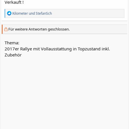
Verkauft !
R
Kilometer
und
StefanSch
e
a
k
Für weitere Antworten geschlossen.
t
i
o
Thema:
n
2017er Rallye mit Vollausstattung in Topzustand inkl.
e
Zubehör
n
: