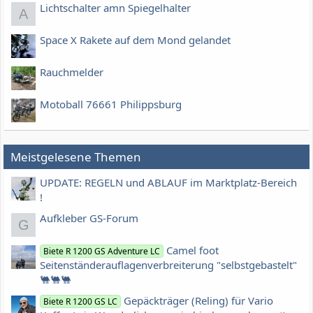
Lichtschalter amn Spiegelhalter
A
Space X Rakete auf dem Mond gelandet
Rauchmelder
Motoball 76661 Philippsburg
Meistgelesene Themen
UPDATE: REGELN und ABLAUF im Marktplatz-Bereich
!
Aufkleber GS-Forum
G
Camel foot
Biete R 1200 GS Adventure LC
Seitenständerauflagenverbreiterung "selbstgebastelt"
🐫🐫🐫
Gepäckträger (Reling) für Vario
Biete R 1200 GS LC