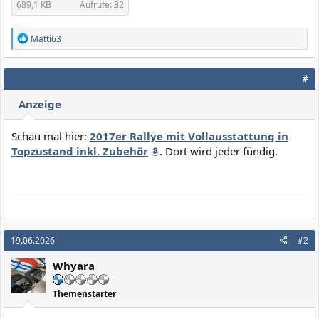
689,1 KB
Aufrufe: 32
R
Matti63
e
a
k
#
t
i
Anzeige
o
n
e
Schau mal hier:
2017er Rallye mit Vollausstattung in
n
Topzustand inkl. Zubehör
. Dort wird jeder fündig.
:
19.06.2026
#2
Whyara
Themenstarter