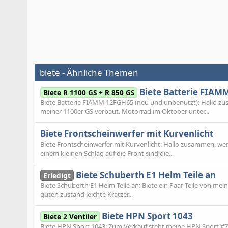
biete - Ähnliche Themen
Biete Batterie FIAM
Biete R 1100 GS + R 850 GS
Biete Batterie FIAMM 12FGH65 (neu und unbenutzt): Hallo zusa
meiner 1100er GS verbaut. Motorrad im Oktober unter...
Biete Frontscheinwerfer mit Kurvenlicht
Biete Frontscheinwerfer mit Kurvenlicht: Hallo zusammen, we
einem kleinen Schlag auf die Front sind die...
Biete Schuberth E1 Helm Teile an
Erledigt
Biete Schuberth E1 Helm Teile an: Biete ein Paar Teile von me
guten zustand leichte Kratzer...
Biete HPN Sport 1043
Biete 2 Ventiler
Biete HPN Sport 1043: Zum Verkauf steht meine HPN Sport #7