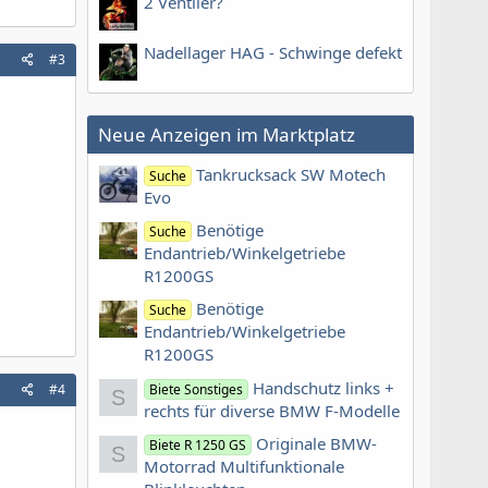
2 Ventiler?
Nadellager HAG - Schwinge defekt
#3
Neue Anzeigen im Marktplatz
Tankrucksack SW Motech
Suche
Evo
Benötige
Suche
Endantrieb/Winkelgetriebe
R1200GS
Benötige
Suche
Endantrieb/Winkelgetriebe
R1200GS
Handschutz links +
#4
Biete Sonstiges
S
rechts für diverse BMW F-Modelle
Originale BMW-
Biete R 1250 GS
S
Motorrad Multifunktionale