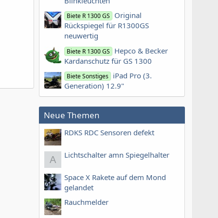
Blinkleuchten
Original
Biete R 1300 GS
Rückspiegel für R1300GS
neuwertig
Hepco & Becker
Biete R 1300 GS
Kardanschutz für GS 1300
iPad Pro (3.
Biete Sonstiges
Generation) 12.9"
Neue Themen
RDKS RDC Sensoren defekt
Lichtschalter amn Spiegelhalter
A
Space X Rakete auf dem Mond
gelandet
Rauchmelder