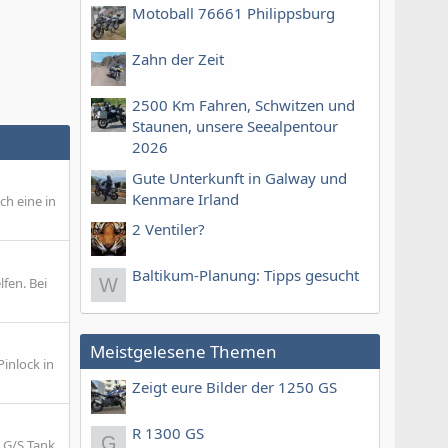
Motoball 76661 Philippsburg
Zahn der Zeit
2500 Km Fahren, Schwitzen und
Staunen, unsere Seealpentour
2026
Gute Unterkunft in Galway und
Kenmare Irland
ch eine in
2 Ventiler?
Baltikum-Planung: Tipps gesucht
fen. Bei
W
Meistgelesene Themen
Pinlock in
Zeigt eure Bilder der 1250 GS
R 1300 GS
G
 G/S Tank