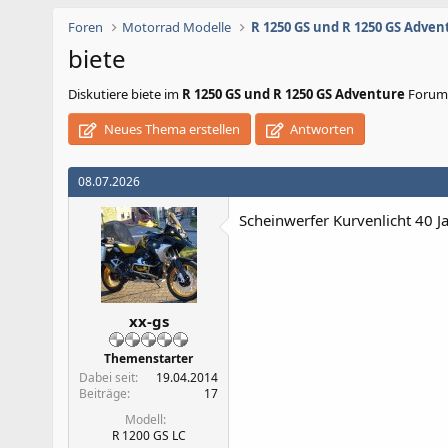
Foren
Motorrad Modelle
R 1250 GS und R 1250 GS Adven
biete
Diskutiere
biete
im
R 1250 GS und R 1250 GS Adventure
Forum 
Neues Thema erstellen
Antworten
08.07.2026
Scheinwerfer Kurvenlicht 40 Ja
xx-gs
Themenstarter
Dabei seit
19.04.2014
Beiträge
17
Modell
R 1200 GS LC