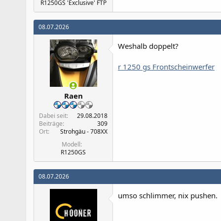
R1250GS 'Exclusive' FTP
08.07.2026
Weshalb doppelt?
r 1250 gs Frontscheinwerfer
Raen
Dabei seit
29.08.2018
Beiträge
309
Ort
Strohgäu - 708XX
Modell
R1250GS
08.07.2026
umso schlimmer, nix pushen.