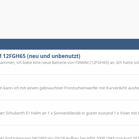
M 12FGH65 (neu und unbenutzt)
mmen, ich biete eine neue Batterie von FIAMM (12FGH65) an. Ich hatte sol
m kann ich mit einem gebrauchten Frontscheinwerfer mit Kurvenlicht aushel
inen Schuberth E1 Helm an 1 x Sonnenblende in guten zustand 1 x Visier mit 
42 Erstzulassung 04/1993 HU 03/28 Aufbau bei HPN 2009 1043 ccm kurz 16 l