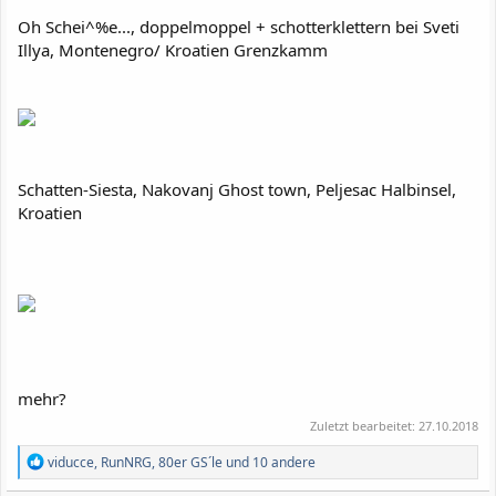
Oh Schei^%e..., doppelmoppel + schotterklettern bei Sveti
Illya, Montenegro/ Kroatien Grenzkamm
Schatten-Siesta, Nakovanj Ghost town, Peljesac Halbinsel,
Kroatien
mehr?
Zuletzt bearbeitet:
27.10.2018
R
viducce
,
RunNRG
,
80er GS´le
und 10 andere
e
a