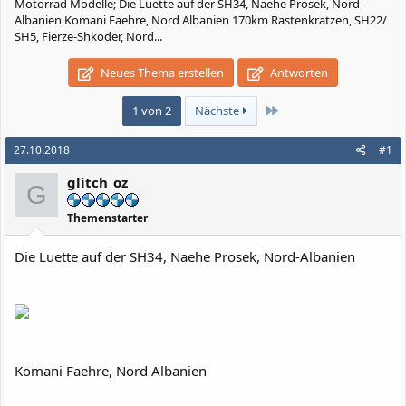
Motorrad Modelle; Die Luette auf der SH34, Naehe Prosek, Nord-
Albanien Komani Faehre, Nord Albanien 170km Rastenkratzen, SH22/
SH5, Fierze-Shkoder, Nord...
Neues Thema erstellen
Antworten
Letzte
1 von 2
Nächste
27.10.2018
#1
glitch_oz
G
Themenstarter
Die Luette auf der SH34, Naehe Prosek, Nord-Albanien
Komani Faehre, Nord Albanien