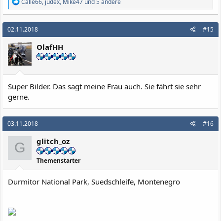
R
Calle66
,
judex
,
Mike47
und 5 andere
e
a
k
02.11.2018
#15
t
i
OlafHH
o
n
e
n
:
Super Bilder. Das sagt meine Frau auch. Sie fährt sie sehr
gerne.
03.11.2018
#16
glitch_oz
G
Themenstarter
Durmitor National Park, Suedschleife, Montenegro