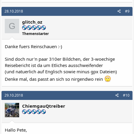
a
k
28.10.2018
#9
t
i
glitch_oz
o
G
n
e
Themenstarter
n
:
Danke fuers Reinschauen :-)
Sind doch nur'n paar 310er Bildchen, der 3-woechige
Reisebericht ist da um Etliches ausschweifender
(und natuerlich auf Englisch sowie minus gpx Dateien)
Denke mal, das passt an sich so nirgendwo rein
29.10.2018
#10
ChiemgauQtreiber
Hallo Pete,