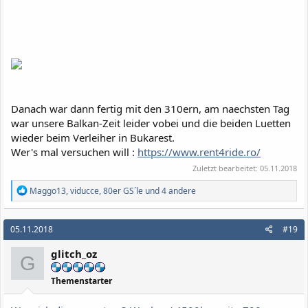
Danach war dann fertig mit den 310ern, am naechsten Tag
war unsere Balkan-Zeit leider vobei und die beiden Luetten
wieder beim Verleiher in Bukarest.
Wer's mal versuchen will :
https://www.rent4ride.ro/
Zuletzt bearbeitet:
05.11.2018
R
Maggo13
,
viducce
,
80er GS´le
und 4 andere
e
a
k
05.11.2018
#19
t
i
glitch_oz
o
G
n
e
Themenstarter
n
: