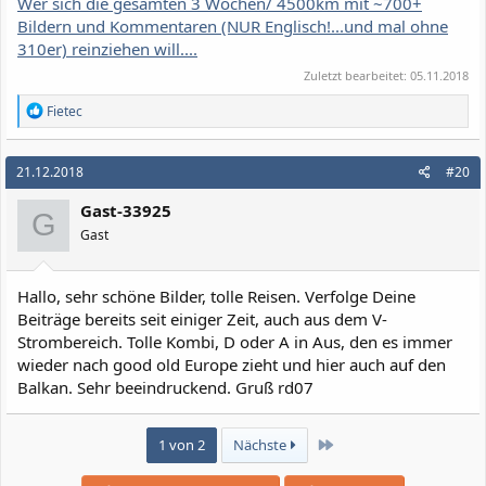
Wer sich die gesamten 3 Wochen/ 4500km mit ~700+
Bildern und Kommentaren (NUR Englisch!...und mal ohne
310er) reinziehen will....
Zuletzt bearbeitet:
05.11.2018
R
Fietec
e
a
k
21.12.2018
#20
t
i
Gast-33925
o
G
n
Gast
e
n
:
Hallo, sehr schöne Bilder, tolle Reisen. Verfolge Deine
Beiträge bereits seit einiger Zeit, auch aus dem V-
Strombereich. Tolle Kombi, D oder A in Aus, den es immer
wieder nach good old Europe zieht und hier auch auf den
Balkan. Sehr beeindruckend. Gruß rd07
Letzte
1 von 2
Nächste