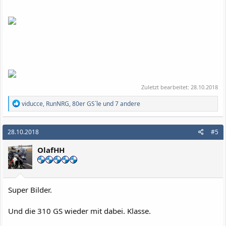
Zuletzt bearbeitet:
28.10.2018
R
viducce
,
RunNRG
,
80er GS´le
und 7 andere
e
a
k
28.10.2018
#5
t
i
OlafHH
o
n
e
n
:
Super Bilder.
Und die 310 GS wieder mit dabei. Klasse.