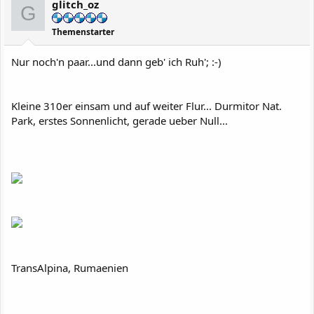
glitch_oz
o
G
n
e
Themenstarter
n
:
Nur noch'n paar...und dann geb' ich Ruh'; :-)
Kleine 310er einsam und auf weiter Flur... Durmitor Nat.
Park, erstes Sonnenlicht, gerade ueber Null...
TransAlpina, Rumaenien