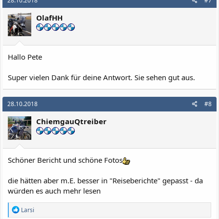
28.10.2018
#7
OlafHH
Hallo Pete
Super vielen Dank für deine Antwort. Sie sehen gut aus.
28.10.2018
#8
ChiemgauQtreiber
Schöner Bericht und schöne Fotos
die hätten aber m.E. besser in "Reiseberichte" gepasst - da
würden es auch mehr lesen
R
Larsi
e