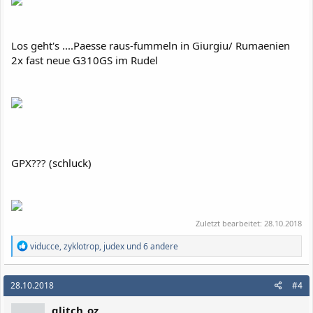
Los geht's ....Paesse raus-fummeln in Giurgiu/ Rumaenien
2x fast neue G310GS im Rudel
GPX??? (schluck)
Zuletzt bearbeitet:
28.10.2018
R
viducce
,
zyklotrop
,
judex
und 6 andere
e
a
k
28.10.2018
#4
t
i
glitch_oz
o