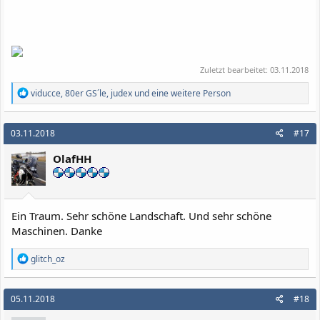
Zuletzt bearbeitet:
03.11.2018
R
viducce
,
80er GS´le
,
judex
und eine weitere Person
e
a
k
03.11.2018
#17
t
i
OlafHH
o
n
e
n
:
Ein Traum. Sehr schöne Landschaft. Und sehr schöne
Maschinen. Danke
R
glitch_oz
e
a
k
05.11.2018
#18
t
i