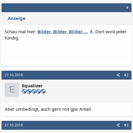
k
#
t
i
Anzeige
o
n
e
Schau mal hier:
Bilder, Bilder, Bilder.....
. Dort wird jeder
n
fündig.
:
27.10.2018
#2
Equalizer
E
Aber umbedingt, auch gern mit gpx Anteil
27.10.2018
#3