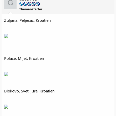
G
n
e
Themenstarter
n
:
Zuljana, Peljesac, Kroatien
Polace, Mljet, Kroatien
Biokovo, Sveti Jure, Kroatien