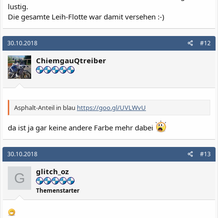
lustig.
Die gesamte Leih-Flotte war damit versehen :-)
30.10.2018
#12
ChiemgauQtreiber
Asphalt-Anteil in blau
https://goo.gl/UVLWvU
da ist ja gar keine andere Farbe mehr dabei
30.10.2018
#13
glitch_oz
G
Themenstarter