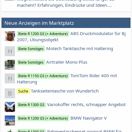
machen!? Erfahrungen, Eindrücke und Ideen....
Neue Anzeigen im Marktplatz
ABS Druckmodulator für Bj
Biete R 1200 GS (+ Adventure)
2007, Übungsobjekt
Motech Tanktasche mit Haltering
Biete Sonstiges
H
Airtrailer Mono Plus
Biete Sonstiges
TomTom Rider 400 mit
Biete R 1150 GS (+ Adventure)
H
Halterung
Tankseitentasche von Wunderlich
Suche
B
Variokoffer rechts, schnapper Angebot
Biete R 1300 GS
BMW Navigator V
Biete R 1200 GS (+ Adventure)
Rahmentaschenset original BMW für
Biete R 1300 GS