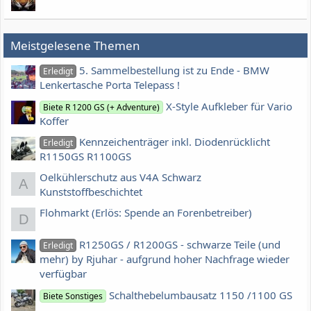
Meistgelesene Themen
5. Sammelbestellung ist zu Ende - BMW
Erledigt
Lenkertasche Porta Telepass !
X-Style Aufkleber für Vario
Biete R 1200 GS (+ Adventure)
Koffer
Kennzeichenträger inkl. Diodenrücklicht
Erledigt
R1150GS R1100GS
Oelkühlerschutz aus V4A Schwarz
A
Kunststoffbeschichtet
Flohmarkt (Erlös: Spende an Forenbetreiber)
D
R1250GS / R1200GS - schwarze Teile (und
Erledigt
mehr) by Rjuhar - aufgrund hoher Nachfrage wieder
verfügbar
Schalthebelumbausatz 1150 /1100 GS
Biete Sonstiges