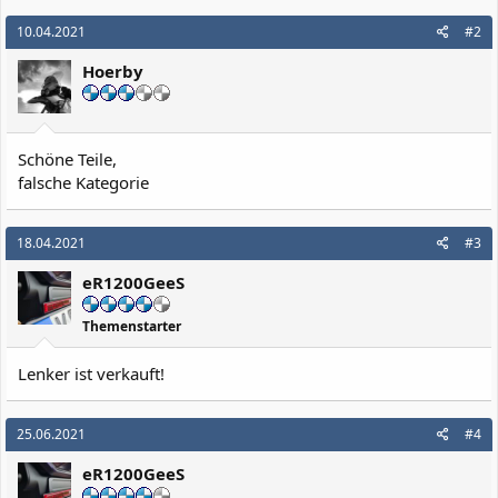
10.04.2021
#2
Hoerby
Schöne Teile,
falsche Kategorie
18.04.2021
#3
eR1200GeeS
Themenstarter
Lenker ist verkauft!
25.06.2021
#4
eR1200GeeS