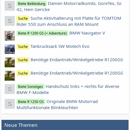
Damen Motorradkombi, GoreTex, Gr.
Biete Bekleidung
S
42, Hein Gericke
Suche Aktivhalterung mit Platte für TOMTOM
Suche
S
Rider 550 zum Anschluss an RAM Mount
BMW Navigator V
Biete R 1200 GS (+ Adventure)
Tankrucksack SW Motech Evo
Suche
Benötige Endantrieb/Winkelgetriebe R1200GS
Suche
Benötige Endantrieb/Winkelgetriebe R1200GS
Suche
Handschutz links + rechts für diverse
Biete Sonstiges
S
BMW F-Modelle
Originale BMW-Motorrad
Biete R 1250 GS
S
Multifunktionale Blinkleuchten
Neue Themen