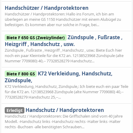
Handschützer / Handprotektoren
Handschützer / Handprotektoren: Hallo ins Forum, ich bin am
überlegen an meine GS 1150 Handschützer mit einem Alubügel zu
befestigen. Es kommen aber nur solche in Frage, bei...
Zündspule , Fußraste ,
Biete F 650 GS (Zweizylinder)
Heizgriff , Handschutz , usw.
Zündspule , Fußraste , Heizgriff , Handschutz , usw.: Biete Euch hier
noch ein paar Kleinteile für die K72 an. 12138523968 Zündspule (alte
Nummer 7709080) 40,-- 77328528279 Handschutz...
K72 Verkleidung, Handschutz,
Biete F 800 GS
Zündspule,
K72 Verkleidung, Handschutz, Zündspule,: Ich biete euch ein paar Teile
für die K72 an. 12138523968 Zündspule (alte Nummer 7709080) 40,--
77328528279 Handschutz 25,--...
Handschutz / Handprotektoren
Erledigt
Handschutz / Handprotektoren: Die Griffschalen sind vom 40 Jahre
Modell. -Handschutz links -Handschutz rechts -Halter links -Halter
rechts -Buchsen -alle benötigten Schrauben...