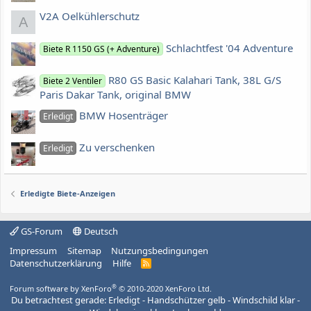
V2A Oelkühlerschutz
A
Schlachtfest '04 Adventure
Biete R 1150 GS (+ Adventure)
R80 GS Basic Kalahari Tank, 38L G/S
Biete 2 Ventiler
Paris Dakar Tank, original BMW
BMW Hosenträger
Erledigt
Zu verschenken
Erledigt
Erledigte Biete-Anzeigen
GS-Forum
Deutsch
Impressum
Sitemap
Nutzungsbedingungen
Datenschutzerklärung
Hilfe
R
S
S
®
Forum software by XenForo
© 2010-2020 XenForo Ltd.
Du betrachtest gerade: Erledigt - Handschützer gelb - Windschild klar -