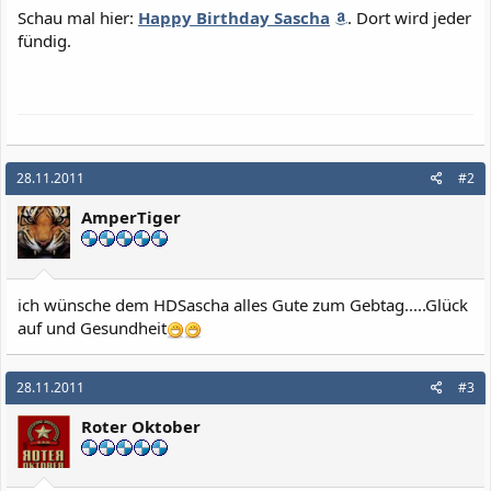
Schau mal hier:
Happy Birthday Sascha
. Dort wird jeder
fündig.
28.11.2011
#2
AmperTiger
ich wünsche dem HDSascha alles Gute zum Gebtag.....Glück
auf und Gesundheit
28.11.2011
#3
Roter Oktober