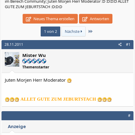
im Bereich Community; Juten Morjen Herr Moderator :D :D:D:D ALLET
GUTE ZUM JEBURTSTACH :D:D:D
Neues Thema erstellen
Antworten
Letzte
1 von 2
Nächste
28.11.2011
#1
Mister Wu
Themenstarter
Juten Morjen Herr Moderator
ALLET GUTE ZUM JEBURTSTACH
#
Anzeige