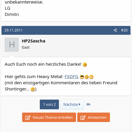
unbekannterweise.
LG
Dimitri
29.11.2011
#20
HP2Sascha
H
Gast
Auch Euch noch ein herzliches Danke!
Hier gehts zum Heavy Metal:
FXDFG
(mit den einzigartigen Kommentaren des lieben Freund
Shortinger...
)
Letzte
1 von 2
Nächste
Neues Thema erstellen
Antworten