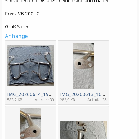
Schrauben und Distanzscheiben sind auch dabei.
Preis: VB 200,-€
Gruß Sören
Anhänge
IMG_20260614_192058.jpg
IMG_20260613_163312.jpg
583,2 KB
Aufrufe: 39
282,9 KB
Aufrufe: 35