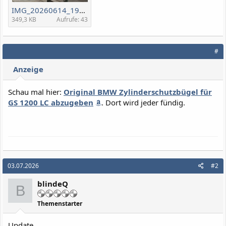
IMG_20260614_191914.jpg
349,3 KB
Aufrufe: 43
#
Anzeige
Schau mal hier:
Original BMW Zylinderschutzbügel für
GS 1200 LC abzugeben
. Dort wird jeder fündig.
03.07.2026
#2
blindeQ
B
Themenstarter
Update