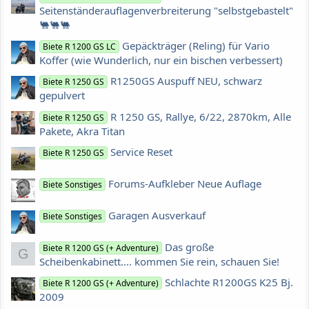
Seitenständerauflagenverbreiterung "selbstgebastelt"
🐫🐫🐫
Gepäckträger (Reling) für Vario
Biete R 1200 GS LC
Koffer (wie Wunderlich, nur ein bischen verbessert)
R1250GS Auspuff NEU, schwarz
Biete R 1250 GS
gepulvert
R 1250 GS, Rallye, 6/22, 2870km, Alle
Biete R 1250 GS
Pakete, Akra Titan
Service Reset
Biete R 1250 GS
Forums-Aufkleber Neue Auflage
Biete Sonstiges
Garagen Ausverkauf
Biete Sonstiges
Das große
Biete R 1200 GS (+ Adventure)
G
Scheibenkabinett.... kommen Sie rein, schauen Sie!
Schlachte R1200GS K25 Bj.
Biete R 1200 GS (+ Adventure)
2009