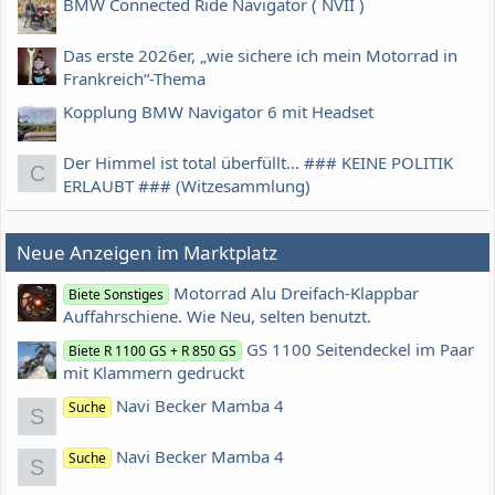
BMW Connected Ride Navigator ( NVII )
Das erste 2026er, „wie sichere ich mein Motorrad in
Frankreich“-Thema
Kopplung BMW Navigator 6 mit Headset
Der Himmel ist total überfüllt... ### KEINE POLITIK
C
ERLAUBT ### (Witzesammlung)
Neue Anzeigen im Marktplatz
Motorrad Alu Dreifach-Klappbar
Biete Sonstiges
Auffahrschiene. Wie Neu, selten benutzt.
GS 1100 Seitendeckel im Paar
Biete R 1100 GS + R 850 GS
mit Klammern gedruckt
Navi Becker Mamba 4
Suche
S
Navi Becker Mamba 4
Suche
S