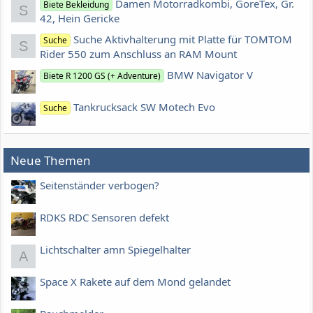
Damen Motorradkombi, GoreTex, Gr.
Biete Bekleidung
S
42, Hein Gericke
Suche Aktivhalterung mit Platte für TOMTOM
Suche
S
Rider 550 zum Anschluss an RAM Mount
BMW Navigator V
Biete R 1200 GS (+ Adventure)
Tankrucksack SW Motech Evo
Suche
Neue Themen
Seitenständer verbogen?
RDKS RDC Sensoren defekt
Lichtschalter amn Spiegelhalter
A
Space X Rakete auf dem Mond gelandet