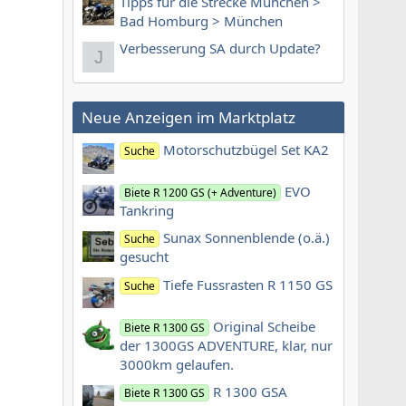
Tipps für die Strecke München >
Bad Homburg > München
Verbesserung SA durch Update?
J
Neue Anzeigen im Marktplatz
Motorschutzbügel Set KA2
Suche
EVO
Biete R 1200 GS (+ Adventure)
Tankring
Sunax Sonnenblende (o.ä.)
Suche
gesucht
Tiefe Fussrasten R 1150 GS
Suche
Original Scheibe
Biete R 1300 GS
der 1300GS ADVENTURE, klar, nur
3000km gelaufen.
R 1300 GSA
Biete R 1300 GS