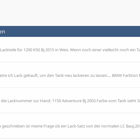
men
Lackteile für 1200 K50 Bj 2015 in Weis. Wenn noch einer vielleicht noch ein T
atte ich Lack gekauft, um den Tank neu lackieren zu lassen.... BMW Farbton
d die Lacknummer zur Hand. 1150 Adventure Bj 2003 Farbe vom Tank sieht S
n geschrieben ist meine Frage ob ein Lack-Satz von der normalen LC Bauj.20