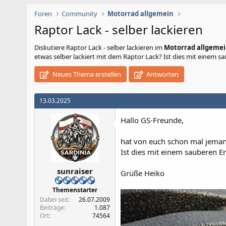
Foren
Community
Motorrad allgemein
Raptor Lack - selber lackieren
Diskutiere
Raptor Lack - selber lackieren
im
Motorrad allgeme
etwas selber lackiert mit dem Raptor Lack? Ist dies mit einem 
Neues Thema erstellen
Antworten
13.03.2025
Hallo GS-Freunde,
hat von euch schon mal jemand
Ist dies mit einem sauberen E
sunraiser
Grüße Heiko
Themenstarter
Dabei seit
26.07.2009
Beiträge
1.087
Ort
74564