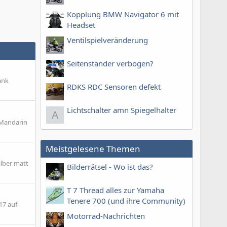
Kopplung BMW Navigator 6 mit
Headset
Ventilspielveränderung
Seitenständer verbogen?
ank
RDKS RDC Sensoren defekt
Lichtschalter amn Spiegelhalter
A
 Mandarin
Meistgelesene Themen
ilber matt
Bilderrätsel - Wo ist das?
T 7 Thread alles zur Yamaha
Tenere 700 (und ihre Community)
17 auf
Motorrad-Nachrichten