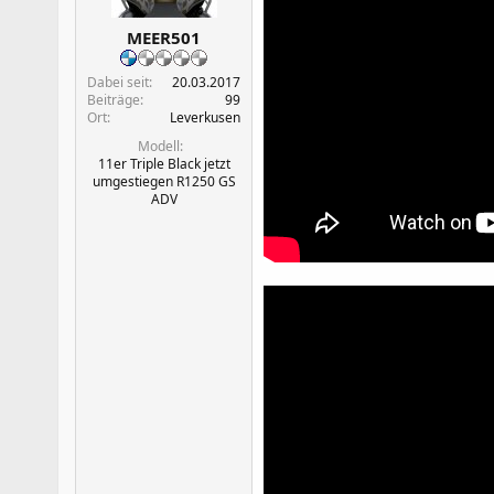
MEER501
Dabei seit
20.03.2017
Beiträge
99
Ort
Leverkusen
Modell
11er Triple Black jetzt
umgestiegen R1250 GS
ADV