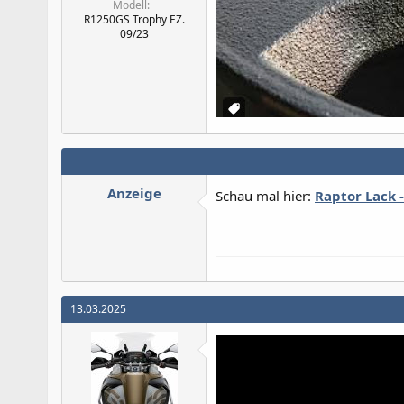
Modell
R1250GS Trophy EZ.
09/23
Anzeige
Schau mal hier:
Raptor Lack -
13.03.2025