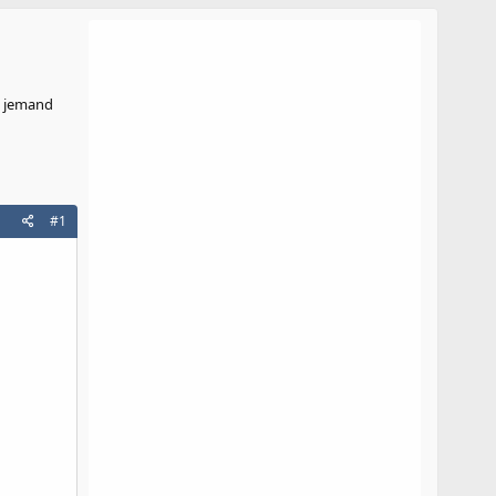
l jemand
#1