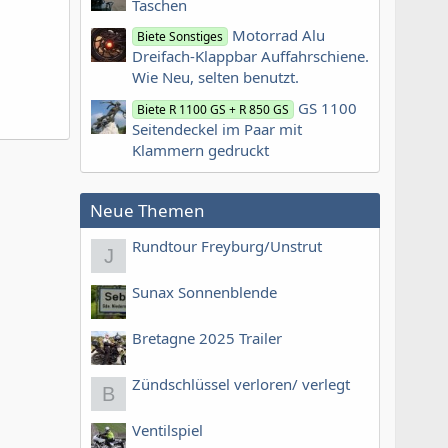
Taschen
Motorrad Alu
Biete Sonstiges
Dreifach-Klappbar Auffahrschiene.
Wie Neu, selten benutzt.
GS 1100
Biete R 1100 GS + R 850 GS
Seitendeckel im Paar mit
Klammern gedruckt
Neue Themen
Rundtour Freyburg/Unstrut
J
Sunax Sonnenblende
Bretagne 2025 Trailer
Zündschlüssel verloren/ verlegt
B
Ventilspiel