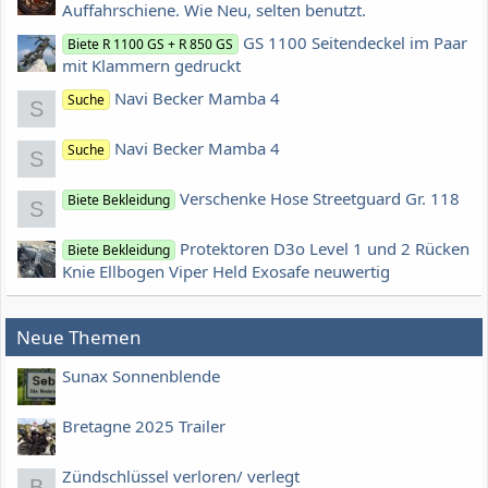
Auffahrschiene. Wie Neu, selten benutzt.
GS 1100 Seitendeckel im Paar
Biete R 1100 GS + R 850 GS
mit Klammern gedruckt
Navi Becker Mamba 4
Suche
S
Navi Becker Mamba 4
Suche
S
Verschenke Hose Streetguard Gr. 118
Biete Bekleidung
S
Protektoren D3o Level 1 und 2 Rücken
Biete Bekleidung
Knie Ellbogen Viper Held Exosafe neuwertig
Neue Themen
Sunax Sonnenblende
Bretagne 2025 Trailer
Zündschlüssel verloren/ verlegt
B