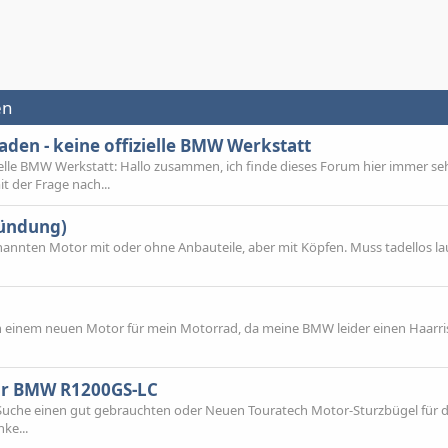
en
den - keine offizielle BMW Werkstatt
elle BMW Werkstatt: Hallo zusammen, ich finde dieses Forum hier immer sehr
 der Frage nach...
Zündung)
nannten Motor mit oder ohne Anbauteile, aber mit Köpfen. Muss tadellos la
ach einem neuen Motor für mein Motorrad, da meine BMW leider einen Haarri
ür BMW R1200GS-LC
Suche einen gut gebrauchten oder Neuen Touratech Motor-Sturzbügel für d
ke...