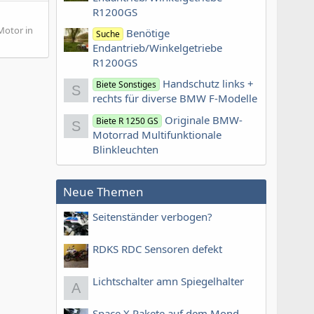
R1200GS
Motor in
Benötige
Suche
Endantrieb/Winkelgetriebe
R1200GS
Handschutz links +
Biete Sonstiges
S
rechts für diverse BMW F-Modelle
Originale BMW-
Biete R 1250 GS
S
Motorrad Multifunktionale
Blinkleuchten
Neue Themen
Seitenständer verbogen?
RDKS RDC Sensoren defekt
Lichtschalter amn Spiegelhalter
A
Space X Rakete auf dem Mond