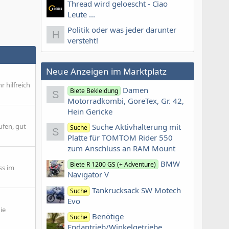
Thread wird geloescht - Ciao
Leute ...
Politik oder was jeder darunter
H
versteht!
Neue Anzeigen im Marktplatz
 hilfreich
Damen
Biete Bekleidung
S
Motorradkombi, GoreTex, Gr. 42,
Hein Gericke
Suche Aktivhalterung mit
ufen, gut
Suche
S
Platte für TOMTOM Rider 550
zum Anschluss an RAM Mount
BMW
Biete R 1200 GS (+ Adventure)
ss im
Navigator V
Tankrucksack SW Motech
Suche
Evo
ie
Benötige
Suche
Endantrieb/Winkelgetriebe