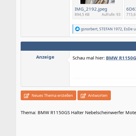
IMG_2192.jpeg
894,5 KB
Aufrufe: 93
715,6
R
gsnorbert
,
STEFAN 1972
,
EsDe
u
e
a
k
t
i
Anzeige
Schau mal hier:
BMW R1150GS
o
n
e
n
:
Neues Thema erstellen
Antworten
Thema:
BMW R1150GS Halter Nebelscheinwerfer Mot