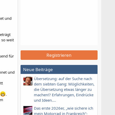
tet und
eträgt
 so weit
Registrieren
end für
Neue Beiträge
hnet und
Übersetzung: auf der Suche nach
tt
dem siebten Gang: Möglichkeiten,
die Übersetzung etwas länger zu
.
machen!? Erfahrungen, Eindrücke
en
und Ideen....
Das erste 2026er, „wie sichere ich
mein Motorrad in Frankreich“-