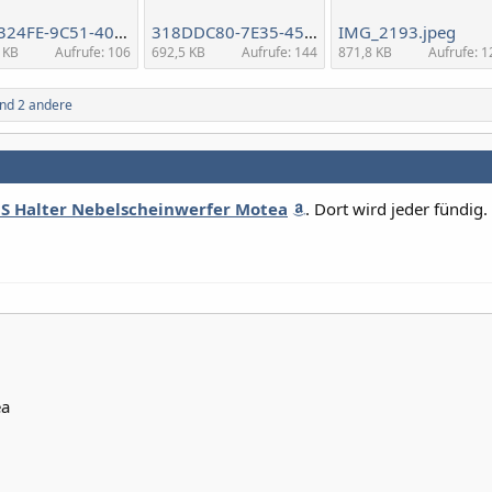
6D6324FE-9C51-4069-B8CD-21609D3C53C2.jpeg
318DDC80-7E35-4594-889D-7AE185645DAE.jpeg
IMG_2193.jpeg
 KB
Aufrufe: 106
692,5 KB
Aufrufe: 144
871,8 KB
Aufrufe: 1
nd 2 andere
 Halter Nebelscheinwerfer Motea
. Dort wird jeder fündig.
ea