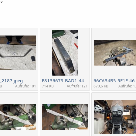
tz
_2187.jpeg
F8136679-BAD1-4429-879E-934CE4998317.jpeg
66CA34B5-5E1F
MB
Aufrufe: 101
714 KB
Aufrufe: 121
670,6 KB
Aufrufe: 1