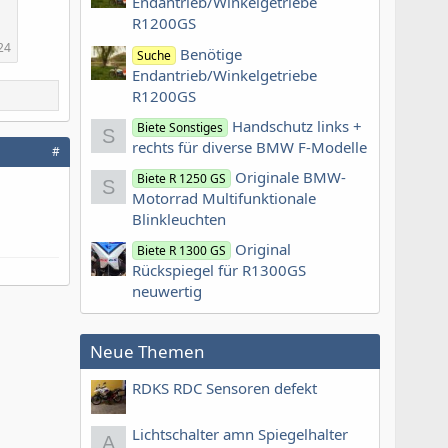
Endantrieb/Winkelgetriebe
R1200GS
24
Benötige
Suche
Endantrieb/Winkelgetriebe
R1200GS
Handschutz links +
Biete Sonstiges
S
rechts für diverse BMW F-Modelle
#
Originale BMW-
Biete R 1250 GS
S
Motorrad Multifunktionale
Blinkleuchten
Original
Biete R 1300 GS
Rückspiegel für R1300GS
neuwertig
Neue Themen
RDKS RDC Sensoren defekt
Lichtschalter amn Spiegelhalter
A