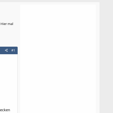
 Hier mal
#1
decken