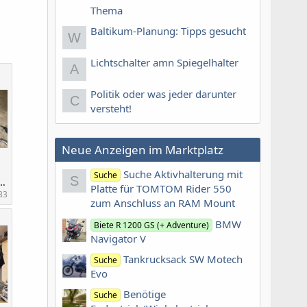
Thema
Baltikum-Planung: Tipps gesucht
W
Lichtschalter amn Spiegelhalter
A
Politik oder was jeder darunter
C
versteht!
Neue Anzeigen im Marktplatz
Suche Aktivhalterung mit
Suche
S
-463A-A13F-A487EE344F46.jpeg
Platte für TOMTOM Rider 550
33
zum Anschluss an RAM Mount
BMW
Biete R 1200 GS (+ Adventure)
Navigator V
Tankrucksack SW Motech
Suche
Evo
Benötige
Suche