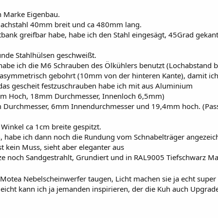
en Marke Eigenbau.
Flachstahl 40mm breit und ca 480mm lang.
tbank greifbar habe, habe ich den Stahl eingesägt, 45Grad gekan
unde Stahlhülsen geschweißt.
abe ich die M6 Schrauben des Ölkühlers benutzt (Lochabstand b
asymmetrisch gebohrt (10mm von der hinteren Kante), damit ich
as gescheit festzuschrauben habe ich mit aus Aluminium
mm Hoch, 18mm Durchmesser, Innenloch 6,5mm)
m Durchmesser, 6mm Innendurchmesser und 19,4mm hoch. (Pass
Winkel ca 1cm breite gespitzt.
, habe ich dann noch die Rundung vom Schnabelträger angezeic
t kein Muss, sieht aber eleganter aus
ze noch Sandgestrahlt, Grundiert und in RAL9005 Tiefschwarz Ma
 Motea Nebelscheinwerfer taugen, Licht machen sie ja echt super
leicht kann ich ja jemanden inspirieren, der die Kuh auch Upgrad