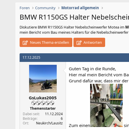
Foren
Community
Motorrad allgemein
BMW R1150GS Halter Nebelschei
Diskutiere
BMW R1150GS Halter Nebelscheinwerfer Motea
im
M
mein Bericht vom Bau meines Halters für die Nebelscheinwerfer a
Neues Thema erstellen
Antworten
17.12.2025
Guten Tag in die Runde,
Hier mal mein Bericht vom Bau
Grund dafür war, dass mir der
GsLukas2005
Themenstarter
Dabei seit
11.12.2024
Beiträge
6
Ort
Neukirch/Lausitz
Zum einen
si