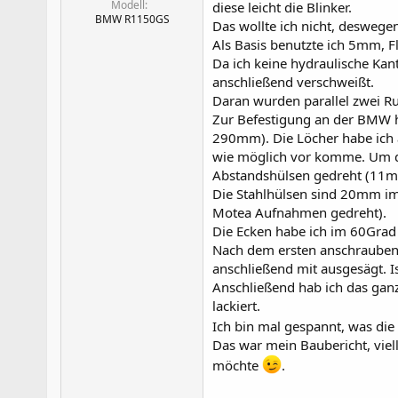
Modell
diese leicht die Blinker.
BMW R1150GS
Das wollte ich nicht, desweg
Als Basis benutzte ich 5mm, 
Da ich keine hydraulische Kan
anschließend verschweißt.
Daran wurden parallel zwei R
Zur Befestigung an der BMW h
290mm). Die Löcher habe ich 
wie möglich vor komme. Um d
Abstandshülsen gedreht (11
Die Stahlhülsen sind 20mm i
Motea Aufnahmen gedreht).
Die Ecken habe ich im 60Grad 
Nach dem ersten anschrauben
anschließend mit ausgesägt. Is
Anschließend hab ich das gan
lackiert.
Ich bin mal gespannt, was die
Das war mein Baubericht, viel
möchte
.