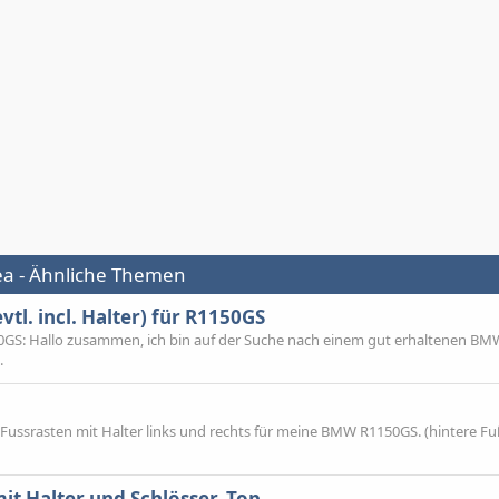
a - Ähnliche Themen
l. incl. Halter) für R1150GS
1150GS: Hallo zusammen, ich bin auf der Suche nach einem gut erhaltenen B
.
ussrasten mit Halter links und rechts für meine BMW R1150GS. (hintere Fu
 Halter und Schlösser, Top