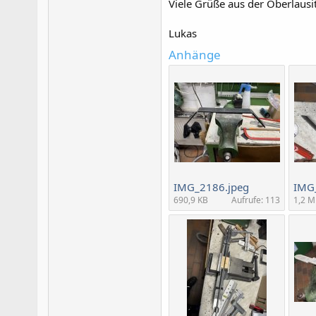
Viele Grüße aus der Oberlausi
Lukas
Anhänge
IMG_2186.jpeg
IMG
690,9 KB
Aufrufe: 113
1,2 