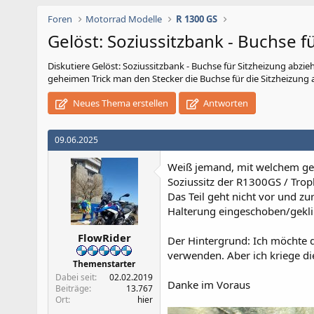
Foren
Motorrad Modelle
R 1300 GS
Gelöst: Soziussitzbank - Buchse f
Diskutiere
Gelöst: Soziussitzbank - Buchse für Sitzheizung abzie
geheimen Trick man den Stecker die Buchse für die Sitzheizung 
Neues Thema erstellen
Antworten
09.06.2025
Weiß jemand, mit welchem g
Soziussitz der R1300GS / Tr
Das Teil geht nicht vor und zu
Halterung eingeschoben/gekl
FlowRider
Der Hintergrund: Ich möchte 
verwenden. Aber ich kriege di
Themenstarter
Dabei seit
02.02.2019
Danke im Voraus
Beiträge
13.767
Ort
hier