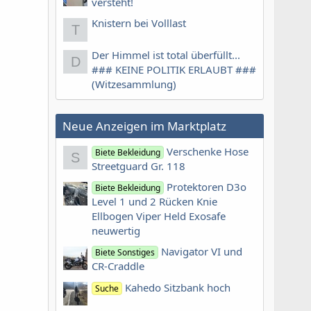
versteht!
Knistern bei Volllast
T
Der Himmel ist total überfüllt...
D
### KEINE POLITIK ERLAUBT ###
(Witzesammlung)
Neue Anzeigen im Marktplatz
Verschenke Hose
Biete Bekleidung
S
Streetguard Gr. 118
Protektoren D3o
Biete Bekleidung
Level 1 und 2 Rücken Knie
Ellbogen Viper Held Exosafe
neuwertig
Navigator VI und
Biete Sonstiges
CR-Craddle
Kahedo Sitzbank hoch
Suche