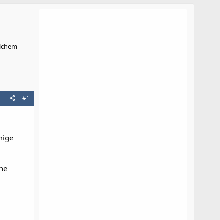
elchem
#1
mige
che