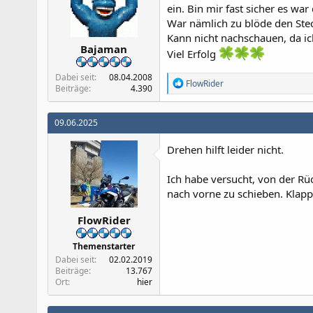
ein. Bin mir fast sicher es war
War nämlich zu blöde den Ste
Kann nicht nachschauen, da ic
Bajaman
Viel Erfolg
Dabei seit
08.04.2008
R
FlowRider
Beiträge
4.390
e
a
k
09.06.2025
t
i
Drehen hilft leider nicht.
o
n
e
Ich habe versucht, von der Rü
n
nach vorne zu schieben. Klappt
:
FlowRider
Themenstarter
Dabei seit
02.02.2019
Beiträge
13.767
Ort
hier