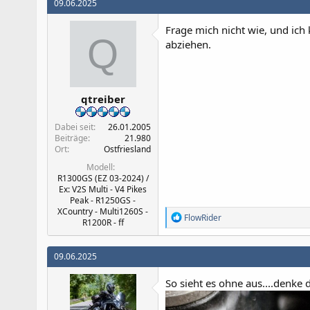
09.06.2025
Frage mich nicht wie, und ich 
Q
abziehen.
qtreiber
Dabei seit
26.01.2005
Beiträge
21.980
Ort
Ostfriesland
Modell
R1300GS (EZ 03-2024) /
Ex: V2S Multi - V4 Pikes
Peak - R1250GS -
XCountry - Multi1260S -
R
FlowRider
R1200R - ff
e
a
k
09.06.2025
t
i
So sieht es ohne aus....denke d
o
n
e