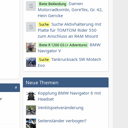
Damen
Biete Bekleidung
S
Motorradkombi, GoreTex, Gr. 42,
Hein Gericke
Suche Aktivhalterung mit
Suche
S
Platte für TOMTOM Rider 550
zum Anschluss an RAM Mount
BMW
Biete R 1200 GS (+ Adventure)
Navigator V
Tankrucksack SW Motech
Suche
Evo
Neue Themen
#
Kopplung BMW Navigator 6 mit
er
Headset
Ventilspielveränderung
Seitenständer verbogen?