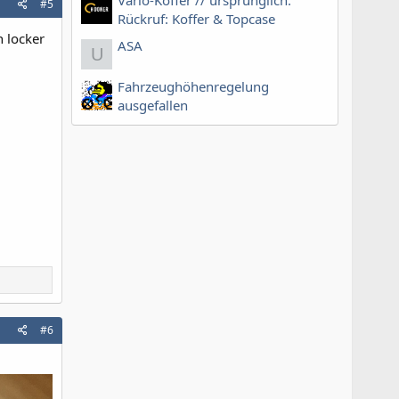
#5
Rückruf: Koffer & Topcase
h locker
ASA
U
Fahrzeughöhenregelung
ausgefallen
#6