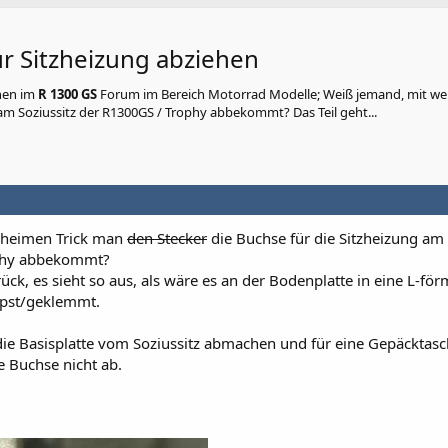
ür Sitzheizung abziehen
hen
im
R 1300 GS
Forum im Bereich Motorrad Modelle; Weiß jemand, mit w
am Soziussitz der R1300GS / Trophy abbekommt? Das Teil geht...
eheimen Trick man
den Stecker
die Buchse für die Sitzheizung am
ophy abbekommt?
rück, es sieht so aus, als wäre es an der Bodenplatte in eine L-för
ipst/geklemmt.
die Basisplatte vom Soziussitz abmachen und für eine Gepäcktas
e Buchse nicht ab.