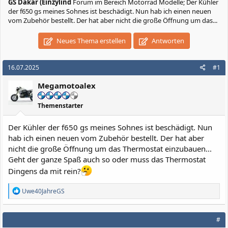
GS Dakar (Einzylind
Forum im Bereich Motorrad Modelle; Der Kühler
der f650 gs meines Sohnes ist beschädigt. Nun hab ich einen neuen
vom Zubehör bestellt. Der hat aber nicht die große Öffnung um das...
Neues Thema erstellen
Antworten
16.07.2025
#1
Megamotoalex
Themenstarter
Der Kühler der f650 gs meines Sohnes ist beschädigt. Nun
hab ich einen neuen vom Zubehör bestellt. Der hat aber
nicht die große Öffnung um das Thermostat einzubauen...
Geht der ganze Spaß auch so oder muss das Thermostat
Dingens da mit rein?
R
Uwe40JahreGS
e
a
k
#
t