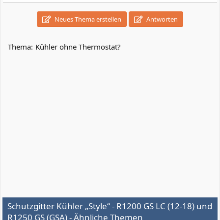
a
k
Neues Thema erstellen
Antworten
t
i
o
n
Thema:
Kühler ohne Thermostat?
e
n
:
Schutzgitter Kühler „Style“ - R1200 GS LC (12-18) und
R1250 GS (GSA) - Ähnliche Themen