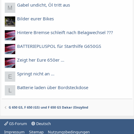
Gabel undicht, Öl tritt aus
M
Bilder eurer Bikes
Hintere Bremse schleift nach Belagwechsel ???
BATTERIEPLUSPOL für Starthilfe G650GS
Zeigt her Eure 650er ...
Springt nicht an ...
E
Batterie laden über Bordsteckdose
L
G 650 GS, F 650 (GS) und F 650 GS Dakar (Einzylind
GS-Forum
Deutsch
Impressum
Sitemap
Nutzungsbedingungen