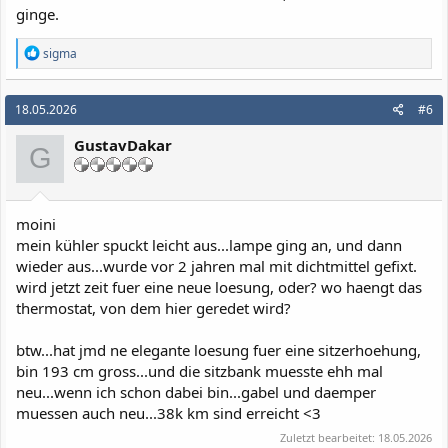
ginge.
R
sigma
e
a
k
18.05.2026
#6
t
i
GustavDakar
o
G
n
e
n
:
moini
mein kühler spuckt leicht aus...lampe ging an, und dann
wieder aus...wurde vor 2 jahren mal mit dichtmittel gefixt.
wird jetzt zeit fuer eine neue loesung, oder? wo haengt das
thermostat, von dem hier geredet wird?
btw...hat jmd ne elegante loesung fuer eine sitzerhoehung,
bin 193 cm gross...und die sitzbank muesste ehh mal
neu...wenn ich schon dabei bin...gabel und daemper
muessen auch neu...38k km sind erreicht <3
Zuletzt bearbeitet:
18.05.2026