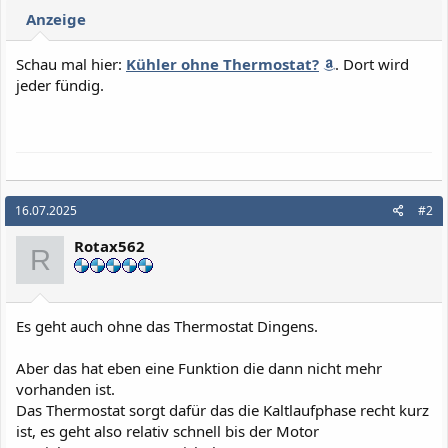
i
Anzeige
o
n
e
Schau mal hier:
Kühler ohne Thermostat?
. Dort wird
n
jeder fündig.
:
16.07.2025
#2
Rotax562
R
Es geht auch ohne das Thermostat Dingens.
Aber das hat eben eine Funktion die dann nicht mehr
vorhanden ist.
Das Thermostat sorgt dafür das die Kaltlaufphase recht kurz
ist, es geht also relativ schnell bis der Motor