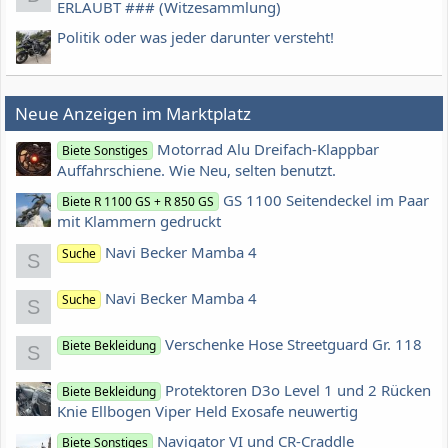
ERLAUBT ### (Witzesammlung)
Politik oder was jeder darunter versteht!
Neue Anzeigen im Marktplatz
Motorrad Alu Dreifach-Klappbar
Biete Sonstiges
Auffahrschiene. Wie Neu, selten benutzt.
GS 1100 Seitendeckel im Paar
Biete R 1100 GS + R 850 GS
mit Klammern gedruckt
Navi Becker Mamba 4
Suche
S
Navi Becker Mamba 4
Suche
S
Verschenke Hose Streetguard Gr. 118
Biete Bekleidung
S
Protektoren D3o Level 1 und 2 Rücken
Biete Bekleidung
Knie Ellbogen Viper Held Exosafe neuwertig
Navigator VI und CR-Craddle
Biete Sonstiges