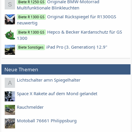
Originale BMW-Motorrad
Biete R 1250 GS
S
Multifunktionale Blinkleuchten
Original Rückspiegel für R1300GS
Biete R 1300 GS
neuwertig
Hepco & Becker Kardanschutz für GS
Biete R 1300 GS
1300
iPad Pro (3. Generation) 12.9"
Biete Sonstiges
Neue Themen
Lichtschalter amn Spiegelhalter
A
Space X Rakete auf dem Mond gelandet
Rauchmelder
Motoball 76661 Philippsburg