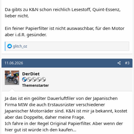
Da gibts zu K&N schon reichlich Lesestoff, Quint-Essenz,
lieber nicht.
Ein feiner Papierfilter ist nicht auswaschbar, für den Motor
aber i.d.R. gesünder.
R
glitch_oz
e
a
k
11.06.2026
#3
t
i
DerDiet
o
n
e
Themenstarter
n
:
Ja das ist ein geölter Dauerluftfiler von der Japanischen
Firma MIW die auch Erstausrüster verschiedener
Japanischer Motorräder sind. K&N ist mir ja bekannt, kostet
aber das Doppelte, daher meine Frage.
Ich fahre in der Regel Original Papierfilter. Aber wenn der
hier gut ist würde ich den kaufen...