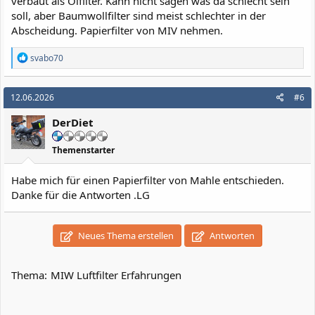
verbaut als Ölfilter. Kann nicht sagen was da schlecht sein
soll, aber Baumwollfilter sind meist schlechter in der
Abscheidung. Papierfilter von MIV nehmen.
R
svabo70
e
a
k
12.06.2026
#6
t
i
DerDiet
o
n
e
Themenstarter
n
:
Habe mich für einen Papierfilter von Mahle entschieden.
Danke für die Antworten .LG
Neues Thema erstellen
Antworten
Thema:
MIW Luftfilter Erfahrungen