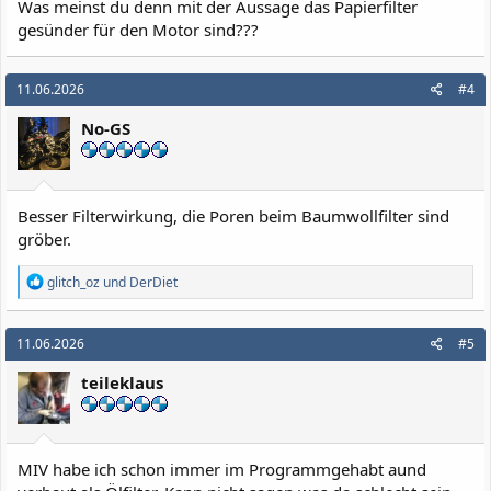
Was meinst du denn mit der Aussage das Papierfilter
gesünder für den Motor sind???
11.06.2026
#4
No-GS
Besser Filterwirkung, die Poren beim Baumwollfilter sind
gröber.
R
glitch_oz
und
DerDiet
e
a
k
11.06.2026
#5
t
i
teileklaus
o
n
e
n
:
MIV habe ich schon immer im Programmgehabt aund