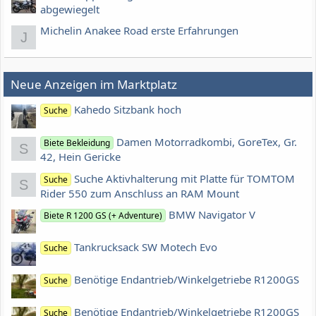
abgewiegelt
Michelin Anakee Road erste Erfahrungen
J
Neue Anzeigen im Marktplatz
Kahedo Sitzbank hoch
Suche
Damen Motorradkombi, GoreTex, Gr.
Biete Bekleidung
S
42, Hein Gericke
Suche Aktivhalterung mit Platte für TOMTOM
Suche
S
Rider 550 zum Anschluss an RAM Mount
BMW Navigator V
Biete R 1200 GS (+ Adventure)
Tankrucksack SW Motech Evo
Suche
Benötige Endantrieb/Winkelgetriebe R1200GS
Suche
Benötige Endantrieb/Winkelgetriebe R1200GS
Suche