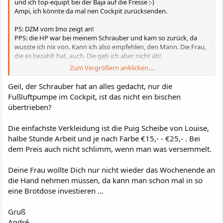
und ich top-equipt bei der Baja auf die Fresse :-)
Ampi, ich könnte da mal nen Cockpit zurücksenden.
PS: DZM vom Imo zeigt an!
PPS: die HP war bei meinem Schrauber und kam so zurück, da
wusste ich nix von. Kann ich also empfehlen, den Mann. Die Frau,
die es bezahlt hat, auch. Die geb ich aber nicht ab!
Zum Vergrößern anklicken....
Hümmi
Geil, der Schrauber hat an alles gedacht, nur die
Fußluftpumpe im Cockpit, ist das nicht ein bischen
übertrieben?
Die einfachste Verkleidung ist die Puig Scheibe von Louise,
halbe Stunde Arbeit und je nach Farbe €15,- - €25,- . Bei
dem Preis auch nicht schlimm, wenn man was versemmelt.
Deine Frau wollte Dich nur nicht wieder das Wochenende an
die Hand nehmen müssen, da kann man schon mal in so
eine Brotdose investieren ...
Gruß
André