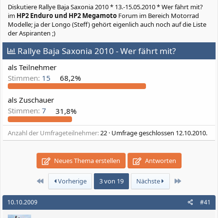
Diskutiere
Rallye Baja Saxonia 2010 * 13.-15.05.2010 * Wer fährt mit?
im
HP2 Enduro und HP2 Megamoto
Forum im Bereich Motorrad
Modelle; ja der Longo (Steff) gehört eigenlich auch noch auf die Liste
der Aspiranten ;)
Rallye Baja Saxonia 2010 - Wer fährt mit?
als Teilnehmer
Stimmen:
15
68,2%
als Zuschauer
Stimmen:
7
31,8%
Anzahl der Umfrageteilnehmer
22
Umfrage geschlossen
12.10.2010
.
Neues Thema erstellen
Antworten
Erste
Letzte
Vorherige
3 von 19
Nächste
10.10.2009
#41