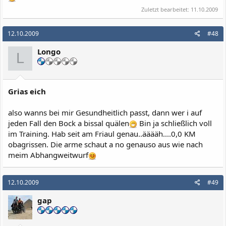
Zuletzt bearbeitet:
11.10.2009
12.10.2009
#48
Longo
L
Grias eich
also wanns bei mir Gesundheitlich passt, dann wer i auf
jeden Fall den Bock a bissal quälen
Bin ja schließlich voll
im Training. Hab seit am Friaul genau..ääääh....0,0 KM
obagrissen. Die arme schaut a no genauso aus wie nach
meim Abhangweitwurf
12.10.2009
#49
gap