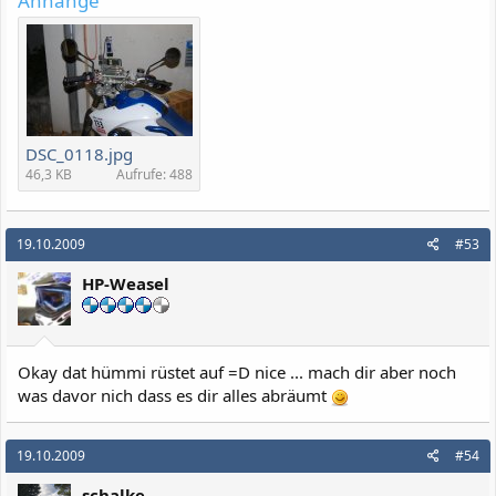
Anhänge
DSC_0118.jpg
46,3 KB
Aufrufe: 488
19.10.2009
#53
HP-Weasel
Okay dat hümmi rüstet auf =D nice ... mach dir aber noch
was davor nich dass es dir alles abräumt
19.10.2009
#54
schalke