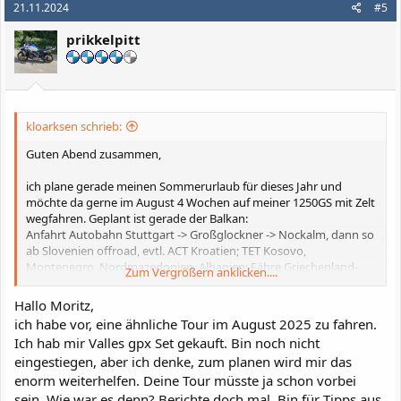
21.11.2024
#5
t
i
prikkelpitt
o
n
e
n
:
kloarksen schrieb:
Guten Abend zusammen,
ich plane gerade meinen Sommerurlaub für dieses Jahr und
möchte da gerne im August 4 Wochen auf meiner 1250GS mit Zelt
wegfahren. Geplant ist gerade der Balkan:
Anfahrt Autobahn Stuttgart -> Großglockner -> Nockalm, dann so
ab Slovenien offroad, evtl. ACT Kroatien; TET Kosovo,
Montenegro, Nordmazedonien, Albanien; Fähre Griechenland-
Zum Vergrößern anklicken....
Venedig; Autobahn und evtl. noch 2-3 Alpenpässe zurück nach
Stuttgart.
Hallo Moritz,
ich habe vor, eine ähnliche Tour im August 2025 zu fahren.
Plan B wären die Pyrenäen, falls bis dahin nicht irgendwas
Ich hab mir Valles gpx Set gekauft. Bin noch nicht
dramatisches gegen ersteres sprechen sollte.
eingestiegen, aber ich denke, zum planen wird mir das
Unterwegs wäre ich wohl alleine, falls aber hier jemand mitfahren
möchte, würde ich mich freuen.
enorm weiterhelfen. Deine Tour müsste ja schon vorbei
sein. Wie war es denn? Berichte doch mal. Bin für Tipps aus