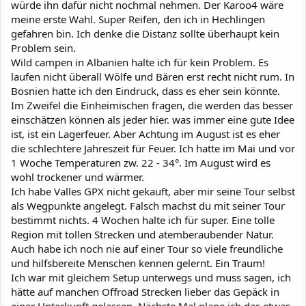
würde ihn dafür nicht nochmal nehmen. Der Karoo4 wäre
meine erste Wahl. Super Reifen, den ich in Hechlingen
gefahren bin. Ich denke die Distanz sollte überhaupt kein
Problem sein.
Wild campen in Albanien halte ich für kein Problem. Es
laufen nicht überall Wölfe und Bären erst recht nicht rum. In
Bosnien hatte ich den Eindruck, dass es eher sein könnte.
Im Zweifel die Einheimischen fragen, die werden das besser
einschätzen können als jeder hier. was immer eine gute Idee
ist, ist ein Lagerfeuer. Aber Achtung im August ist es eher
die schlechtere Jahreszeit für Feuer. Ich hatte im Mai und vor
1 Woche Temperaturen zw. 22 - 34°. Im August wird es
wohl trockener und wärmer.
Ich habe Valles GPX nicht gekauft, aber mir seine Tour selbst
als Wegpunkte angelegt. Falsch machst du mit seiner Tour
bestimmt nichts. 4 Wochen halte ich für super. Eine tolle
Region mit tollen Strecken und atemberaubender Natur.
Auch habe ich noch nie auf einer Tour so viele freundliche
und hilfsbereite Menschen kennen gelernt. Ein Traum!
Ich war mit gleichem Setup unterwegs und muss sagen, ich
hätte auf manchen Offroad Strecken lieber das Gepäck in