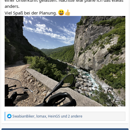
einer Unterkunft gelassen. Nächste Mal plane ich das etwas
anders.
Viel Spaß bei der Planung.
R
SwabianBiker
,
lomax
,
HeinGS
und 2 andere
e
a
k