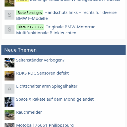
Handschutz links + rechts für diverse
Biete Sonstiges
S
BMW F-Modelle
Originale BMW-Motorrad
Biete R 1250 GS
S
Multifunktionale Blinkleuchten
Neue Themen
Seitenständer verbogen?
RDKS RDC Sensoren defekt
Lichtschalter amn Spiegelhalter
A
Space X Rakete auf dem Mond gelandet
Rauchmelder
Motoball 76661 Philippsburg