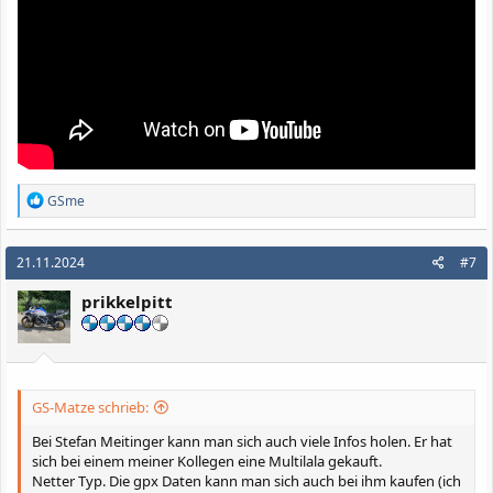
R
GSme
e
a
k
21.11.2024
#7
t
i
prikkelpitt
o
n
e
n
:
GS-Matze schrieb:
Bei Stefan Meitinger kann man sich auch viele Infos holen. Er hat
sich bei einem meiner Kollegen eine Multilala gekauft.
Netter Typ. Die gpx Daten kann man sich auch bei ihm kaufen (ich