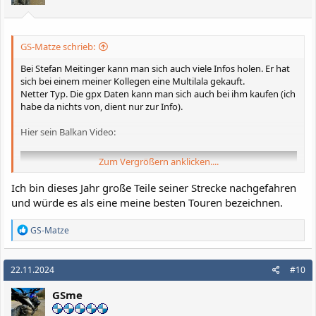
e
n
:
GS-Matze schrieb:
Bei Stefan Meitinger kann man sich auch viele Infos holen. Er hat
sich bei einem meiner Kollegen eine Multilala gekauft.
Netter Typ. Die gpx Daten kann man sich auch bei ihm kaufen (ich
habe da nichts von, dient nur zur Info).
Hier sein Balkan Video:
Zum Vergrößern anklicken....
Ich bin dieses Jahr große Teile seiner Strecke nachgefahren
und würde es als eine meine besten Touren bezeichnen.
R
GS-Matze
e
a
k
22.11.2024
#10
t
i
GSme
o
n