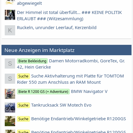
abgewiegelt
Der Himmel ist total überfüllt... ### KEINE POLITIK
ERLAUBT ### (Witzesammlung)
Ruckeln, unrunder Leerlauf, Kerzenbild
K
Neue Anzeigen im Marktplatz
Damen Motorradkombi, GoreTex, Gr.
Biete Bekleidung
S
42, Hein Gericke
Suche Aktivhalterung mit Platte für TOMTOM
Suche
S
Rider 550 zum Anschluss an RAM Mount
BMW Navigator V
Biete R 1200 GS (+ Adventure)
Tankrucksack SW Motech Evo
Suche
Benötige Endantrieb/Winkelgetriebe R1200GS
Suche
Benötige Endantrieb/Winkelgetriebe R1200GS
Suche