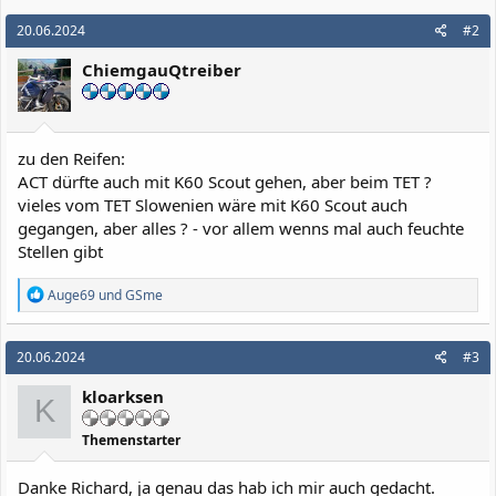
20.06.2024
#2
ChiemgauQtreiber
zu den Reifen:
ACT dürfte auch mit K60 Scout gehen, aber beim TET ?
vieles vom TET Slowenien wäre mit K60 Scout auch
gegangen, aber alles ? - vor allem wenns mal auch feuchte
Stellen gibt
R
Auge69
und
GSme
e
a
k
20.06.2024
#3
t
i
kloarksen
o
K
n
e
Themenstarter
n
:
Danke Richard, ja genau das hab ich mir auch gedacht.