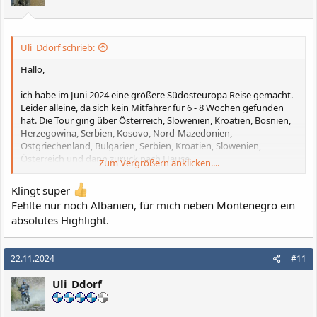
e
n
:
Uli_Ddorf schrieb:
Hallo,
ich habe im Juni 2024 eine größere Südosteuropa Reise gemacht.
Leider alleine, da sich kein Mitfahrer für 6 - 8 Wochen gefunden
hat. Die Tour ging über Österreich, Slowenien, Kroatien, Bosnien,
Herzegowina, Serbien, Kosovo, Nord-Mazedonien,
Ostgriechenland, Bulgarien, Serbien, Kroatien, Slowenien,
Österreich und dann zurück nach Hause.
Zum Vergrößern anklicken....
Eigentlich sollte die Rückfahrt über Rumänien, Ungarn, Slowakei
Klingt super
und Polen gehen, aber erstens waren es im Süden ab Kroatien
Fehlte nur noch Albanien, für mich neben Montenegro ein
und zurück bis Kroatien schon im Juni jeden Tag morgens um 10
absolutes Highlight.
Uhr über 30 und ab 14:00 Uhr gut 38 - 42 Grad und zweitens hatte
ich nach 6 Wochen alleine Reisen keine Lust mehr. Dafür gab es
Anfang Juni noch ordentlich Regen bis Kroatien und nur 15
22.11.2024
#11
Grad....
Uli_Ddorf
Off Road gibt es mehr als einem lieb ist, selbst ganz normale
Bundesstraßen sind in Serbien, Kosovo, Nord-Mazedonien und
Bulgarien zum Teil ohne Asphalt. Ob man dann noch ein spezielles