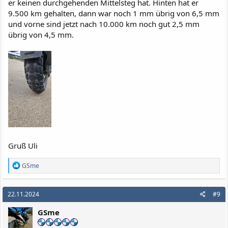
er keinen durchgehenden Mittelsteg hat. Hinten hat er
9.500 km gehalten, dann war noch 1 mm übrig von 6,5 mm
und vorne sind jetzt nach 10.000 km noch gut 2,5 mm
übrig von 4,5 mm.
Gruß Uli
R
GSme
e
a
k
22.11.2024
#9
t
i
GSme
o
n