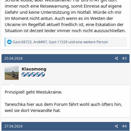
immer noch eine Reisewarnung, somit Einreise auf eigene
Gefahr und keine Unterstützung im Notfall. Würde ich mir
im Moment nicht antun. Auch wenn es im Westen der
Ukraine im Regelfall aktuell friedlich ist, eine Eskalation der
Situation ist derzeit leider immer noch nicht auszuschließen.
R
Gast-68723
,
Andi#87
,
Gast 11529
und eine weitere Person
e
a
k
25.04.2024
#3
t
i
Klausmong
o
n
e
n
:
Prinzipiell geht Westukraine.
Taneschka hier aus dem Forum fährt wohl auch öfters hin,
weil sie dort Verwandte hat.
27.04.2024
#4