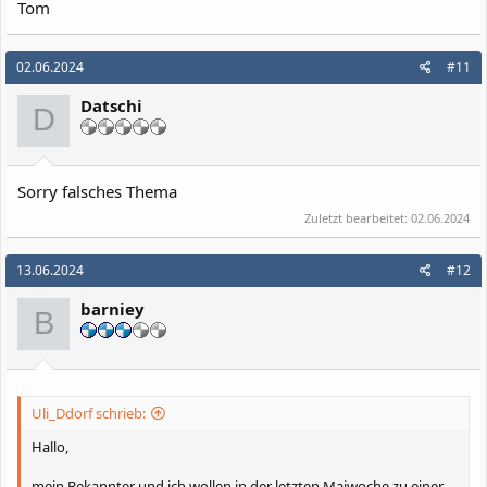
Tom
02.06.2024
#11
Datschi
D
Sorry falsches Thema
Zuletzt bearbeitet:
02.06.2024
13.06.2024
#12
barniey
B
Uli_Ddorf schrieb:
Hallo,
mein Bekannter und ich wollen in der letzten Maiwoche zu einer