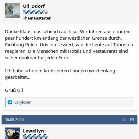
Uli_Ddorf
Themenstarter
Danke Klaus, das sehe ich auch so. Wir fahren auch nur ein
paar hundert km entlang der westlichen Grenze durch,
Richtung Polen. Uns interessiert, wie die Leute auf Touristen
reagieren. Die Menschen mit Hotels und Restaurants sind
sicher dankbar für jeden Euro...
Ich habe schon in kritischeren Ländern wochenlang
gearbeitet...
Gruß Uli
R
luckyloser
e
a
k
06.05.2024
#5
t
i
Lewellyn
o
n