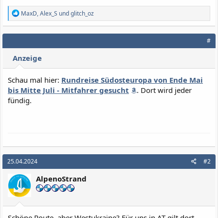
R
MaxD
,
Alex_S
und
glitch_oz
e
a
k
#
t
i
Anzeige
o
n
e
Schau mal hier:
Rundreise Südosteuropa von Ende Mai
n
bis Mitte Juli - Mitfahrer gesucht
. Dort wird jeder
:
fündig.
25.04.2024
#2
AlpenoStrand
Schöne Route, aber Westukraine? Für uns in AT gilt dort