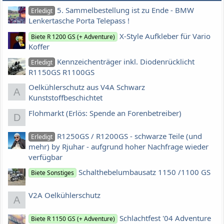
5. Sammelbestellung ist zu Ende - BMW
Erledigt
Lenkertasche Porta Telepass !
X-Style Aufkleber für Vario
Biete R 1200 GS (+ Adventure)
Koffer
Kennzeichenträger inkl. Diodenrücklicht
Erledigt
R1150GS R1100GS
Oelkühlerschutz aus V4A Schwarz
A
Kunststoffbeschichtet
Flohmarkt (Erlös: Spende an Forenbetreiber)
D
R1250GS / R1200GS - schwarze Teile (und
Erledigt
mehr) by Rjuhar - aufgrund hoher Nachfrage wieder
verfügbar
Schalthebelumbausatz 1150 /1100 GS
Biete Sonstiges
V2A Oelkühlerschutz
A
Schlachtfest '04 Adventure
Biete R 1150 GS (+ Adventure)