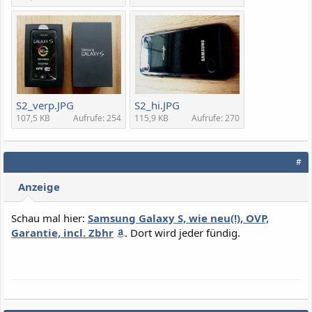
S2_verp.JPG
S2_hi.JPG
107,5 KB
Aufrufe: 254
115,9 KB
Aufrufe: 270
#
Anzeige
Schau mal hier:
Samsung Galaxy S, wie neu(!), OVP,
Garantie, incl. Zbhr
. Dort wird jeder fündig.