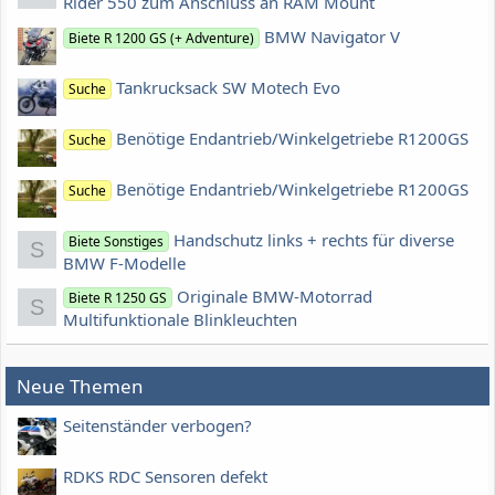
Rider 550 zum Anschluss an RAM Mount
BMW Navigator V
Biete R 1200 GS (+ Adventure)
Tankrucksack SW Motech Evo
Suche
Benötige Endantrieb/Winkelgetriebe R1200GS
Suche
Benötige Endantrieb/Winkelgetriebe R1200GS
Suche
Handschutz links + rechts für diverse
Biete Sonstiges
S
BMW F-Modelle
Originale BMW-Motorrad
Biete R 1250 GS
S
Multifunktionale Blinkleuchten
Neue Themen
Seitenständer verbogen?
RDKS RDC Sensoren defekt