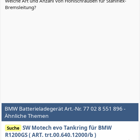
Welche Art und Anzahl von Hohlschrauben für Stahlflex-
n
Bremsleitung?
:
BMW Batterieladegerät Art.-Nr. 77 02 8 551 896 -
Ähnliche Themen
SW Motech evo Tankring für BMW
Suche
R1200GS ( ART. trt.00.640.12000/b )