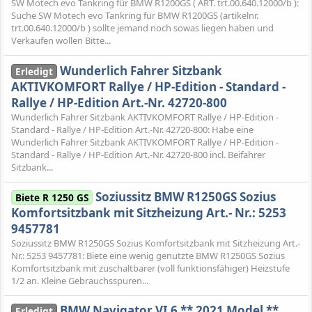
SW Motech evo Tankring für BMW R1200GS ( ART. trt.00.640.12000/b ):
Suche SW Motech evo Tankring für BMW R1200GS (artikelnr.
trt.00.640.12000/b ) sollte jemand noch sowas liegen haben und
Verkaufen wollen Bitte...
Wunderlich Fahrer Sitzbank
Erledigt
AKTIVKOMFORT Rallye / HP-Edition - Standard -
Rallye / HP-Edition Art.-Nr. 42720-800
Wunderlich Fahrer Sitzbank AKTIVKOMFORT Rallye / HP-Edition -
Standard - Rallye / HP-Edition Art.-Nr. 42720-800: Habe eine
Wunderlich Fahrer Sitzbank AKTIVKOMFORT Rallye / HP-Edition -
Standard - Rallye / HP-Edition Art.-Nr. 42720-800 incl. Beifahrer
Sitzbank...
Soziussitz BMW R1250GS Sozius
Biete R 1250 GS
Komfortsitzbank mit Sitzheizung Art.- Nr.: 5253
9457781
Soziussitz BMW R1250GS Sozius Komfortsitzbank mit Sitzheizung Art.-
Nr.: 5253 9457781: Biete eine wenig genutzte BMW R1250GS Sozius
Komfortsitzbank mit zuschaltbarer (voll funktionsfähiger) Heizstufe
1/2 an. Kleine Gebrauchsspuren...
BMW Navigator VI 6 ** 2021 Model **
Erledigt