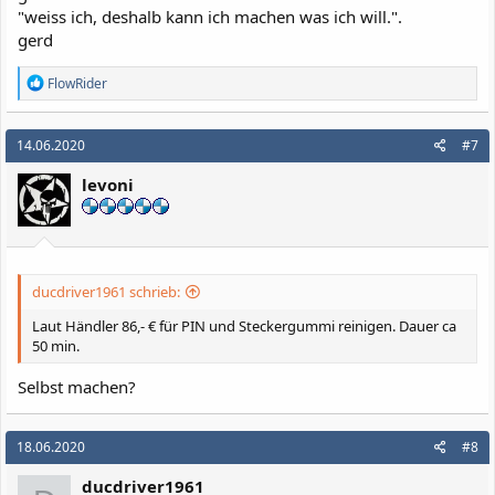
"weiss ich, deshalb kann ich machen was ich will.".
gerd
R
FlowRider
e
a
k
14.06.2020
#7
t
i
levoni
o
n
e
n
:
ducdriver1961 schrieb:
Laut Händler 86,- € für PIN und Steckergummi reinigen. Dauer ca
50 min.
Selbst machen?
18.06.2020
#8
ducdriver1961