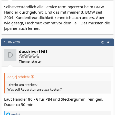
Selbstverständlich alle Service termingerecht beim BMW
Händler durchgeführt. Und das mit meiner 3. BMW seit
2004. Kundenfreundlichkeit kenne ich auch anders. Aber
wie gesagt, Hochmut kommt vor dem Fall. Das mussten die
Japaner auch lernen.
13.06.2020
#5
ducdriver1961
D
Themenstarter
Andjej schrieb:
Direckt am Stecker?
Was soll Reparatur un etwa kosten?
Laut Händler 86,- € für PIN und Steckergummi reinigen.
Dauer ca 50 min.
R
Andjej