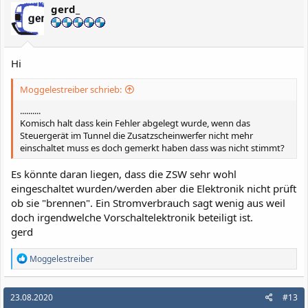
gerd_
Hi
Moggelestreiber schrieb:
..........
Komisch halt dass kein Fehler abgelegt wurde, wenn das
Steuergerät im Tunnel die Zusatzscheinwerfer nicht mehr
einschaltet muss es doch gemerkt haben dass was nicht stimmt?
Es könnte daran liegen, dass die ZSW sehr wohl
eingeschaltet wurden/werden aber die Elektronik nicht prüft
ob sie "brennen". Ein Stromverbrauch sagt wenig aus weil
doch irgendwelche Vorschaltelektronik beteiligt ist.
gerd
R
Moggelestreiber
e
a
k
23.08.2020
#13
t