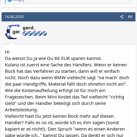
e
a
k
14.06.2020
#6
t
i
gerd_
o
n
e
n
:
Hi
Da weisst Du ja wie Du 86 EUR sparen kannst.
Kulanz ist zuerst eine Sache des Händlers. Wenn er keinen
Bock hat das Verfahren zu starten, dann will er einfach
nicht. Noch dazu wenn BMW vielleicht sagt "na mach' doch
die paar Handgriffe, Material fällt doch ohnehin nicht an!".
Wie die Kostenaufteilung erfolgt ist für mich ein
Fragezeichen. Beim Mini kostet das Teil vielleicht "richtig
Geld" und der Händler beteiligt sich durch seine
Arbeitsleistung.
Vielleicht hast Du jetzt keinen Bock mehr auf diesen
Händler? Falls es so ist, würde ich es ihm sagen (sonst
kapiert er es nicht!). Den Spruch "wenn es einen Anderen
gäbe würde ich.." kannst Du lassen. Da denkt er sich nur