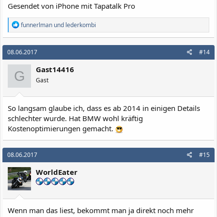
Gesendet von iPhone mit Tapatalk Pro
R
funnerlman
und
lederkombi
e
a
k
08.06.2017
#14
t
i
Gast14416
o
G
n
Gast
e
n
:
So langsam glaube ich, dass es ab 2014 in einigen Details
schlechter wurde. Hat BMW wohl kräftig
Kostenoptimierungen gemacht.
08.06.2017
#15
WorldEater
Wenn man das liest, bekommt man ja direkt noch mehr