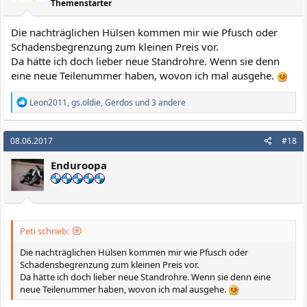
Themenstarter
Die nachträglichen Hülsen kommen mir wie Pfusch oder
Schadensbegrenzung zum kleinen Preis vor.
Da hätte ich doch lieber neue Standrohre. Wenn sie denn
eine neue Teilenummer haben, wovon ich mal ausgehe.
R
Leon2011
,
gs.oldie
,
Gerdos
und 3 andere
e
a
k
08.06.2017
#18
t
i
Enduroopa
o
n
e
n
:
Peti schrieb:
Die nachträglichen Hülsen kommen mir wie Pfusch oder
Schadensbegrenzung zum kleinen Preis vor.
Da hätte ich doch lieber neue Standrohre. Wenn sie denn eine
neue Teilenummer haben, wovon ich mal ausgehe.