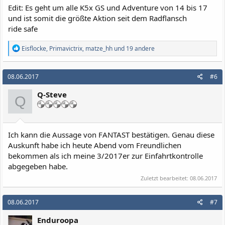
Edit: Es geht um alle K5x GS und Adventure von 14 bis 17
und ist somit die größte Aktion seit dem Radflansch
ride safe
R
Eisflocke
,
Primavictrix
,
matze_hh
und 19 andere
e
a
k
08.06.2017
#6
t
i
Q-Steve
o
Q
n
e
n
:
Ich kann die Aussage von FANTAST bestätigen. Genau diese
Auskunft habe ich heute Abend vom Freundlichen
bekommen als ich meine 3/2017er zur Einfahrtkontrolle
abgegeben habe.
Zuletzt bearbeitet:
08.06.2017
08.06.2017
#7
Enduroopa