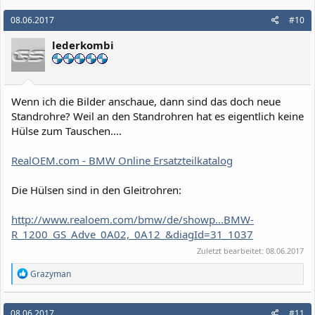
a
k
08.06.2017
#10
t
i
lederkombi
o
n
e
n
:
Wenn ich die Bilder anschaue, dann sind das doch neue
Standrohre? Weil an den Standrohren hat es eigentlich keine
Hülse zum Tauschen....
RealOEM.com - BMW Online Ersatzteilkatalog
Die Hülsen sind in den Gleitrohren:
http://www.realoem.com/bmw/de/showp...BMW-
R_1200_GS_Adve_0A02,_0A12_&diagId=31_1037
Zuletzt bearbeitet:
08.06.2017
R
Grazyman
e
a
k
08.06.2017
#11