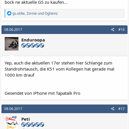
bock ne aktuelle GS zu kaufen...
R
gs.oldie
,
Zörnie
und
Ogheinz
e
a
k
08.06.2017
#16
t
i
Enduroopa
o
n
e
n
:
Yep, auch die aktuellen 17er stehen hier Schlange zum
Standrohrtausch, die K51 vom Kollegen hat gerade mal
1000 km drauf
Gesendet von iPhone mit Tapatalk Pro
08.06.2017
#17
Peti