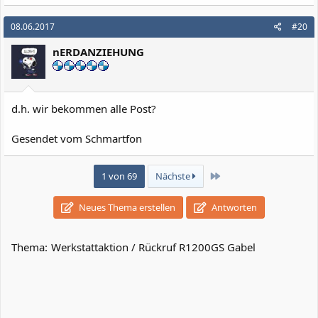
a
k
08.06.2017
#20
t
i
nERDANZIEHUNG
o
n
e
n
:
d.h. wir bekommen alle Post?
Gesendet vom Schmartfon
Letzte
1 von 69
Nächste
Neues Thema erstellen
Antworten
Thema:
Werkstattaktion / Rückruf R1200GS Gabel