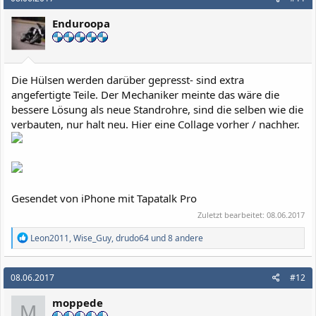
t
i
Enduroopa
o
n
e
n
:
Die Hülsen werden darüber gepresst- sind extra
angefertigte Teile. Der Mechaniker meinte das wäre die
bessere Lösung als neue Standrohre, sind die selben wie die
verbauten, nur halt neu. Hier eine Collage vorher / nachher.
Gesendet von iPhone mit Tapatalk Pro
Zuletzt bearbeitet:
08.06.2017
R
Leon2011
,
Wise_Guy
,
drudo64
und 8 andere
e
a
k
08.06.2017
#12
t
i
moppede
o
M
n