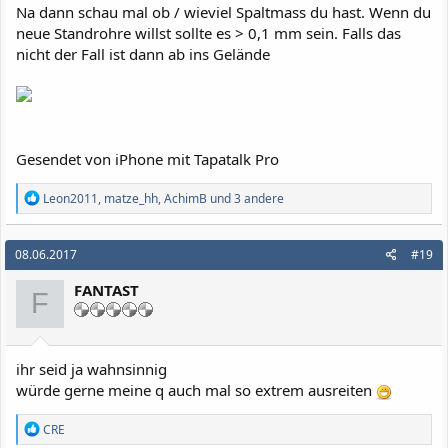
Na dann schau mal ob / wieviel Spaltmass du hast. Wenn du
neue Standrohre willst sollte es > 0,1 mm sein. Falls das
nicht der Fall ist dann ab ins Gelände
Gesendet von iPhone mit Tapatalk Pro
R
Leon2011
,
matze_hh
,
AchimB
und 3 andere
e
a
k
08.06.2017
#19
t
i
FANTAST
o
F
n
e
n
:
ihr seid ja wahnsinnig
würde gerne meine q auch mal so extrem ausreiten
R
CRE
e