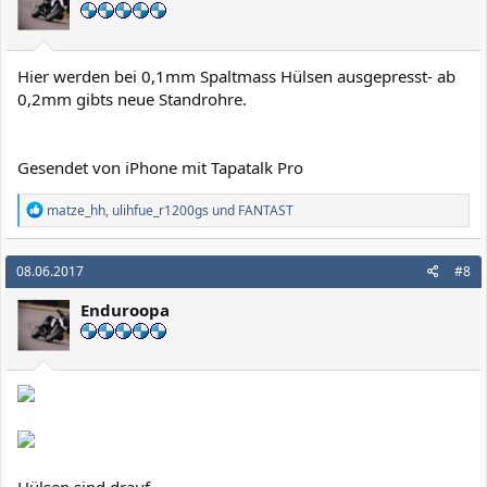
Hier werden bei 0,1mm Spaltmass Hülsen ausgepresst- ab
0,2mm gibts neue Standrohre.
Gesendet von iPhone mit Tapatalk Pro
R
matze_hh
,
ulihfue_r1200gs
und
FANTAST
e
a
k
08.06.2017
#8
t
i
Enduroopa
o
n
e
n
: