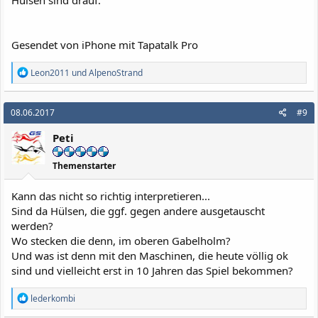
Hülsen sind drauf.
Gesendet von iPhone mit Tapatalk Pro
R
Leon2011
und
AlpenoStrand
e
a
k
08.06.2017
#9
t
i
Peti
o
n
e
Themenstarter
n
:
Kann das nicht so richtig interpretieren...
Sind da Hülsen, die ggf. gegen andere ausgetauscht
werden?
Wo stecken die denn, im oberen Gabelholm?
Und was ist denn mit den Maschinen, die heute völlig ok
sind und vielleicht erst in 10 Jahren das Spiel bekommen?
R
lederkombi
e