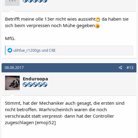
e
n
:
Betrifft meine olle 13er nicht wies aussieht
da haben sie
sich beim verpressen noch Mühe gegeben
MfG.
R
ulihfue_r1200gs
und
CRE
e
a
k
08.06.2017
#13
t
i
Enduroopa
o
n
e
n
:
Stimmt, hat der Mechaniker auch gesagt, die ersten sind
nicht betroffen. Warhrscheinlich waren die noch
verschraubt statt verpresst- dann hat der Controller
zugeschlagen [emoji52]