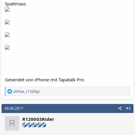
Spaltmass
Gesendet von iPhone mit Tapatalk Pro
R
ulihfue_r1200gs
e
a
k
08.06.2017
#3
t
i
R1200GSRider
o
R
n
e
n