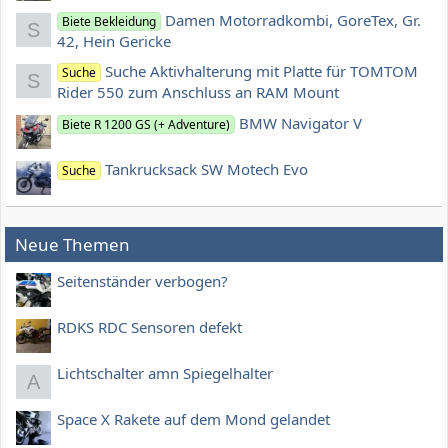
Damen Motorradkombi, GoreTex, Gr.
Biete Bekleidung
S
42, Hein Gericke
Suche Aktivhalterung mit Platte für TOMTOM
Suche
S
Rider 550 zum Anschluss an RAM Mount
BMW Navigator V
Biete R 1200 GS (+ Adventure)
Tankrucksack SW Motech Evo
Suche
Neue Themen
Seitenständer verbogen?
RDKS RDC Sensoren defekt
Lichtschalter amn Spiegelhalter
A
Space X Rakete auf dem Mond gelandet