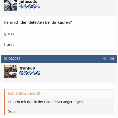
johosodo
o
n
e
n
:
kann ich den defecten bei dir kaufen?
gruss
horst
02.06.2015
#6
frank69
Bolle1188 schrieb:
Ist nicht mit drin in der Garantieverlängerungen
Gruß