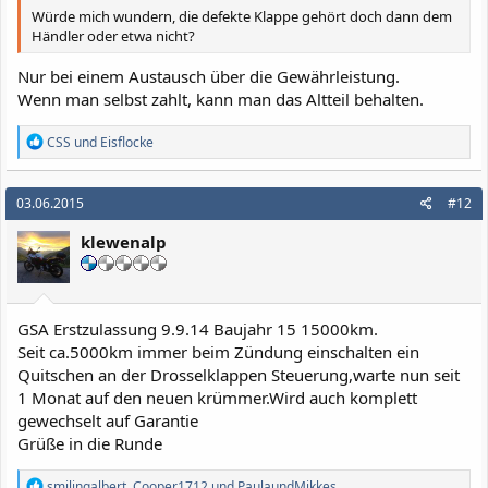
Würde mich wundern, die defekte Klappe gehört doch dann dem
Händler oder etwa nicht?
Nur bei einem Austausch über die Gewährleistung.
Wenn man selbst zahlt, kann man das Altteil behalten.
R
CSS
und
Eisflocke
e
a
k
03.06.2015
#12
t
i
klewenalp
o
n
e
n
:
GSA Erstzulassung 9.9.14 Baujahr 15 15000km.
Seit ca.5000km immer beim Zündung einschalten ein
Quitschen an der Drosselklappen Steuerung,warte nun seit
1 Monat auf den neuen krümmer.Wird auch komplett
gewechselt auf Garantie
Grüße in die Runde
R
smilingalbert
,
Cooper1712
und
PaulaundMikkes