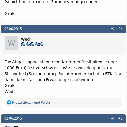
Ist nicht mit drin in der Garantieverlängerungen
Gruß
02.06.2015
#4
wed
W
Die Abgasklappe ist mit dem Krümmer (festhalten!!!: über
1000 Euro) fest verschweisst. Was es einzeln gibt ist die
Stelleinheit (Seilzugmotor). So interpretiere ich den ETK. Nur
damit keine falschen Erwartungen aufkeimen.
Gruß
Wed
R
FreizeitBoxer
und
PoldiS
e
a
k
02.06.2015
#5
t
i