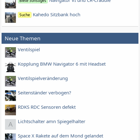
Navigator VI und CR-Craddle
Biete Sonstiges
Kahedo Sitzbank hoch
Suche
Neue Themen
Ventilspiel
Kopplung BMW Navigator 6 mit Headset
Ventilspielveränderung
Seitenständer verbogen?
RDKS RDC Sensoren defekt
Lichtschalter amn Spiegelhalter
A
Space X Rakete auf dem Mond gelandet