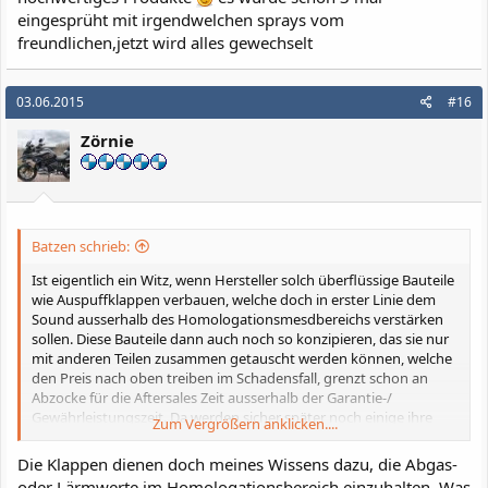
eingesprüht mit irgendwelchen sprays vom
freundlichen,jetzt wird alles gewechselt
03.06.2015
#16
Zörnie
Batzen schrieb:
Ist eigentlich ein Witz, wenn Hersteller solch überflüssige Bauteile
wie Auspuffklappen verbauen, welche doch in erster Linie dem
Sound ausserhalb des Homologationsmesdbereichs verstärken
sollen. Diese Bauteile dann auch noch so konzipieren, das sie nur
mit anderen Teilen zusammen getauscht werden können, welche
den Preis nach oben treiben im Schadensfall, grenzt schon an
Abzocke für die Aftersales Zeit ausserhalb der Garantie-/
Gewährleistungszeit. Da werden sicher später noch einige ihre
Zum Vergrößern anklicken....
Freude an dem Bauteil haben. Wenn schon, dann hätte man das
sicher auch problemlos mit einem einem Zwischenstück inkl.
Die Klappen dienen doch meines Wissens dazu, die Abgas-
Klappe zwischen Krümmer und KAT/ ESD lösen können um
oder Lärmwerte im Homologationsbereich einzuhalten. Was