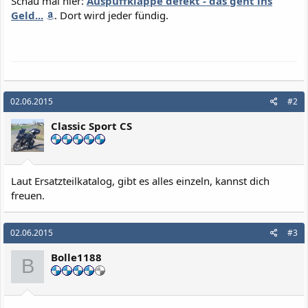
Schau mal hier:
Auspuffklappe defekt - das geht ins
n
Geld...
. Dort wird jeder fündig.
:
02.06.2015
#2
Classic Sport CS
Laut Ersatzteilkatalog, gibt es alles einzeln, kannst dich
freuen.
02.06.2015
#3
Bolle1188
B