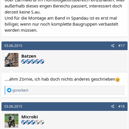
spätete event Schäden günstiger reparieren zu können.
außerhalb dieses engen Bereichs passiert, interessiert doch
derzeit keine S.au.
Und für die Montage am Band in Spandau ist es erst mal
billiger, wenn nur noch komplette Baugruppen verbastelt
werden müssen.
03.06.2015
#17
Batzen
....ähm Zörnie, ich hab doch nichts anderes geschrieben
R
gsnorbert
e
a
k
03.06.2015
#18
t
i
Microbi
o
n
e