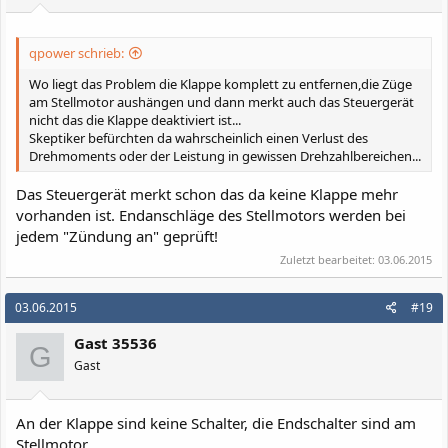
n
:
qpower schrieb:
Wo liegt das Problem die Klappe komplett zu entfernen,die Züge
am Stellmotor aushängen und dann merkt auch das Steuergerät
nicht das die Klappe deaktiviert ist...
Skeptiker befürchten da wahrscheinlich einen Verlust des
Drehmoments oder der Leistung in gewissen Drehzahlbereichen...
Das Steuergerät merkt schon das da keine Klappe mehr
vorhanden ist. Endanschläge des Stellmotors werden bei
jedem "Zündung an" geprüft!
Zuletzt bearbeitet:
03.06.2015
03.06.2015
#19
Gast 35536
G
Gast
An der Klappe sind keine Schalter, die Endschalter sind am
Stellmotor...