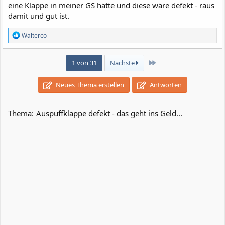
eine Klappe in meiner GS hätte und diese wäre defekt - raus
damit und gut ist.
R
Walterco
e
a
k
Letzte
1 von 31
Nächste
t
i
o
Neues Thema erstellen
Antworten
n
e
n
Thema:
Auspuffklappe defekt - das geht ins Geld...
: