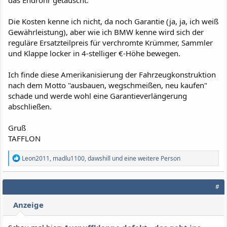
das Endrohr getauscht.
Die Kosten kenne ich nicht, da noch Garantie (ja, ja, ich weiß
Gewährleistung), aber wie ich BMW kenne wird sich der
reguläre Ersatzteilpreis für verchromte Krümmer, Sammler
und Klappe locker in 4-stelliger €-Höhe bewegen.
Ich finde diese Amerikanisierung der Fahrzeugkonstruktion
nach dem Motto "ausbauen, wegschmeißen, neu kaufen"
schade und werde wohl eine Garantieverlängerung
abschließen.
Gruß
TAFFLON
R
Leon2011
,
madlu1100
,
dawshill
und eine weitere Person
e
a
k
#
t
i
Anzeige
o
n
e