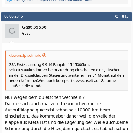
e
a
k
03.06.2015
#13
t
i
Gast 35536
o
G
n
Gast
e
n
:
klewenalp schrieb:
GSA Erstzulassung 9.9.14 Baujahr 15 15000km.
Seit ca.5000km immer beim Zündung einschalten ein Quitschen
an der Drosselklappen Steuerung,warte nun seit 1 Monat auf den
neuen krümmer.Wird auch komplett gewechselt auf Garantie
Grüße in die Runde
Nur wegen dem quietschen wechseln ?
Da muss ich auch mal zum freundlichen,meine
Auspuffklappe quietscht schon seit 10000 Km beim
einschalten...das kommt aber daher weil die Welle der
Klappe aus Metall ist und die Lagerung der Welle auch,keine
Schmierung durch die Hitze,dann quietscht es,hab ich schon