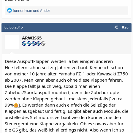
R
funnerlman
und
Andoz
e
a
k
03.06.2015
#20
t
i
ARWIS65
o
n
e
n
:
Diese Auspuffklappen werden ja bei einigen anderen
Herstellern schon seit zig Jahren verbaut. Kenne ich schon
von meiner 10 Jahre alten Yamaha FZ-1 oder Kawasaki Z750
ab 2007. Man kann aber auch ohne diese Klappen fahren.
Die Klappe fällt ja auch weg, sobald man einen
Zubehör/Sportauspuff montiert, denn die Zubehörtöpfe
werden ohne Klappen gebaut - meistens jedenfalls [ zu ca.
99%
]. Es werden dann auch einfach die Seilzüge der
Klappen ausgebaut und fertig. Es gibt aber auch Module, die
anstelle des Stellmotors verbaut werden können, die dem
Steuergerät eine Klappe vorgaukeln. Ob es sowas aber für
die GS gibt, das weiß ich allerdings nicht. Also wenn ich so