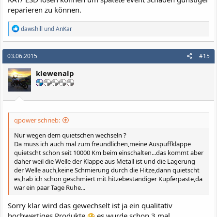
reparieren zu können.
R
dawshill
und
AnKar
e
a
k
03.06.2015
#15
t
i
klewenalp
o
n
e
n
:
qpower schrieb:
Nur wegen dem quietschen wechseln ?
Da muss ich auch mal zum freundlichen,meine Auspuffklappe
quietscht schon seit 10000 Km beim einschalten...das kommt aber
daher weil die Welle der Klappe aus Metall ist und die Lagerung
der Welle auch,keine Schmierung durch die Hitze,dann quietscht
es,hab ich schon geschmiert mit hitzebeständiger Kupferpaste,da
war ein paar Tage Ruhe...
Sorry klar wird das gewechselt ist ja ein qualitativ
hochwertiges Produkte
es wurde schon 3 mal