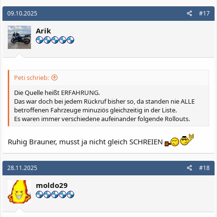
a
k
09.10.2025
#17
t
i
Arik
o
n
e
n
:
Peti schrieb:
Die Quelle heißt ERFAHRUNG.
Das war doch bei jedem Rückruf bisher so, da standen nie ALLE
betroffenen Fahrzeuge minuziös gleichzeitig in der Liste.
Es waren immer verschiedene aufeinander folgende Rollouts.
Ruhig Brauner, musst ja nicht gleich SCHREIEN
28.11.2025
#18
moldo29