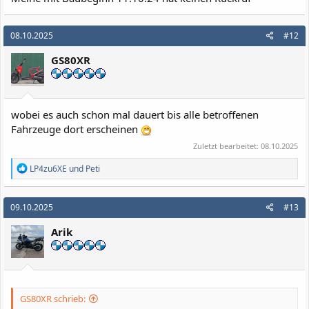
08.10.2025
#12
GS80XR
wobei es auch schon mal dauert bis alle betroffenen
Fahrzeuge dort erscheinen
Zuletzt bearbeitet:
08.10.2025
R
LP4zu6XE
und
Peti
e
a
k
09.10.2025
#13
t
i
Arik
o
n
e
n
:
GS80XR schrieb: