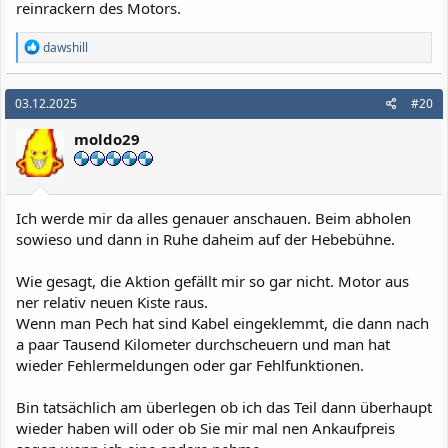
reinrackern des Motors.
R
dawshill
e
a
k
03.12.2025
#20
t
i
moldo29
o
n
e
n
:
Ich werde mir da alles genauer anschauen. Beim abholen
sowieso und dann in Ruhe daheim auf der Hebebühne.
Wie gesagt, die Aktion gefällt mir so gar nicht. Motor aus
ner relativ neuen Kiste raus.
Wenn man Pech hat sind Kabel eingeklemmt, die dann nach
a paar Tausend Kilometer durchscheuern und man hat
wieder Fehlermeldungen oder gar Fehlfunktionen.
Bin tatsächlich am überlegen ob ich das Teil dann überhaupt
wieder haben will oder ob Sie mir mal nen Ankaufpreis