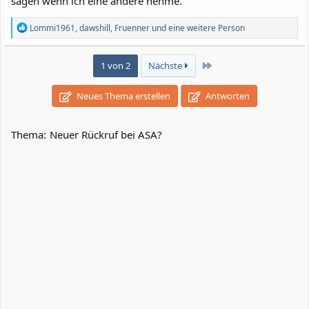
sagen wenn ich eine andere nehme.
R
Lommi1961
,
dawshill
,
Fruenner
und eine weitere Person
e
a
k
Letzte
1 von 2
Nächste
t
i
o
Neues Thema erstellen
Antworten
n
e
n
Thema:
Neuer Rückruf bei ASA?
: