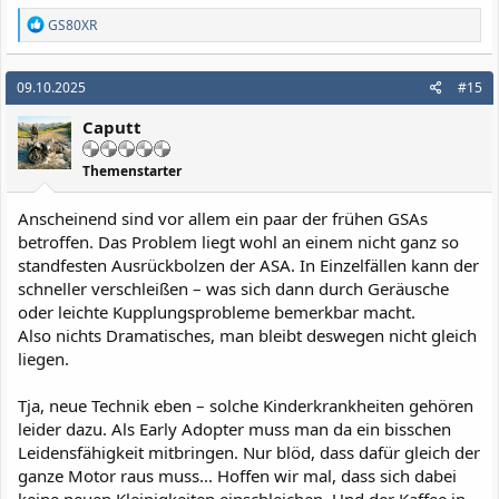
R
GS80XR
e
a
k
09.10.2025
#15
t
i
Caputt
o
n
e
Themenstarter
n
:
Anscheinend sind vor allem ein paar der frühen GSAs
betroffen. Das Problem liegt wohl an einem nicht ganz so
standfesten Ausrückbolzen der ASA. In Einzelfällen kann der
schneller verschleißen – was sich dann durch Geräusche
oder leichte Kupplungsprobleme bemerkbar macht.
Also nichts Dramatisches, man bleibt deswegen nicht gleich
liegen.
Tja, neue Technik eben – solche Kinderkrankheiten gehören
leider dazu. Als Early Adopter muss man da ein bisschen
Leidensfähigkeit mitbringen. Nur blöd, dass dafür gleich der
ganze Motor raus muss... Hoffen wir mal, dass sich dabei
keine neuen Kleinigkeiten einschleichen. Und der Kaffee in