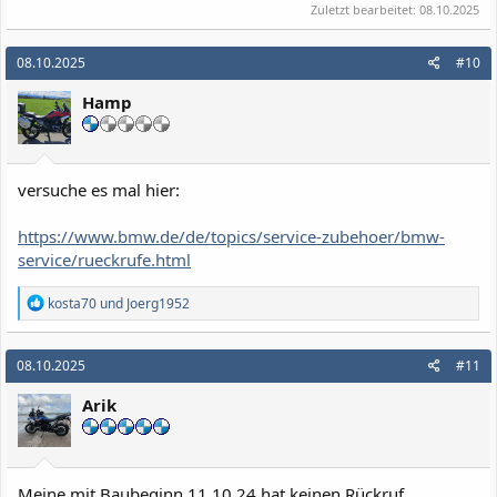
Zuletzt bearbeitet:
08.10.2025
08.10.2025
#10
Hamp
versuche es mal hier:
https://www.bmw.de/de/topics/service-zubehoer/bmw-
service/rueckrufe.html
R
kosta70
und
Joerg1952
e
a
k
08.10.2025
#11
t
i
Arik
o
n
e
n
:
Meine mit Baubeginn 11.10.24 hat keinen Rückruf