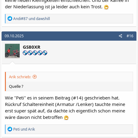
der Niederlassung ist ja leider auch kein Trost.
R
Andi#87
und
dawshill
e
a
k
09.10.2025
#16
t
i
GS80XR
o
n
e
n
:
Arik schrieb:
Quelle ?
Wie "Peti" es in seinem Beitrag (#14) geschrieben hat.
Rückruf Schaltereinheit (Armatur /Lenker) tauchte meine
erst super spät auf, da dachte ich eigentlich schon meine
wäre davon nicht betroffen
R
Peti
und
Arik
e