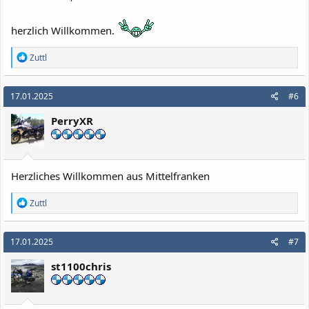
herzlich Willkommen.
R
Zuttl
e
a
k
17.01.2025
#6
t
i
PerryXR
o
n
e
n
:
Herzliches Willkommen aus Mittelfranken
R
Zuttl
e
a
k
17.01.2025
#7
t
i
st1100chris
o
n
e
n