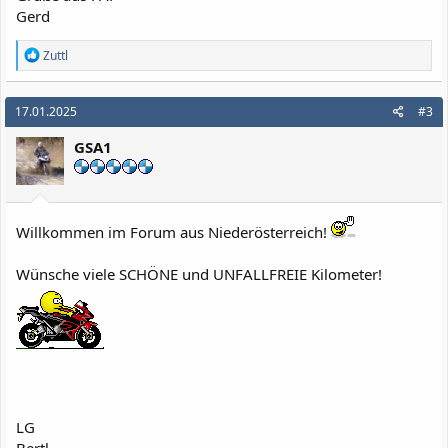
Gerd
R
Zuttl
e
a
k
17.01.2025
#3
t
i
GSA1
o
n
e
n
:
Willkommen im Forum aus Niederösterreich!
Wünsche viele SCHÖNE und UNFALLFREIE Kilometer!
LG