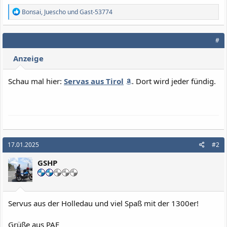
R
Bonsai
,
Juescho
und
Gast-53774
e
a
k
#
t
i
Anzeige
o
n
e
Schau mal hier:
Servas aus Tirol
. Dort wird jeder fündig.
n
:
17.01.2025
#2
GSHP
Servus aus der Holledau und viel Spaß mit der 1300er!
Grüße aus PAF