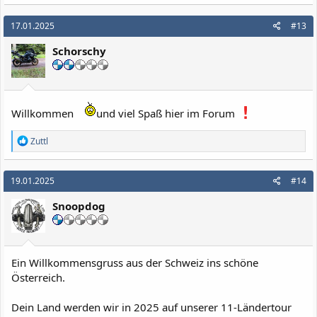
a
k
17.01.2025
#13
t
i
Schorschy
o
n
e
n
:
Willkommen
und viel Spaß hier im Forum
R
Zuttl
e
a
k
19.01.2025
#14
t
i
Snoopdog
o
n
e
n
:
Ein Willkommensgruss aus der Schweiz ins schöne
Österreich.
Dein Land werden wir in 2025 auf unserer 11-Ländertour