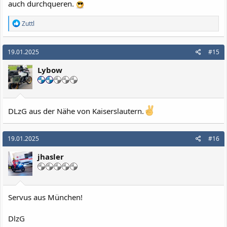
auch durchqueren.
R
Zuttl
e
a
k
19.01.2025
#15
t
i
Lybow
o
n
e
n
:
DLzG aus der Nähe von Kaiserslautern.
19.01.2025
#16
jhasler
Servus aus München!
DlzG