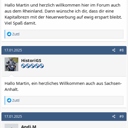
:
Hallo Martin und herzlich willkommen hier im Forum auch
aus dem Rheinland. Dann wünsche ich dir, dass dir eine
Kapitalbrezn mit der Neuerwerbung auf ewig erspart bleibt.
Viel Spaß damit.
R
Zuttl
e
a
k
17.01.2025
#8
t
i
HistoriGS
o
n
e
n
:
Hallo Martin, ein herzliches Willkommen auch aus Sachsen-
Anhalt.
R
Zuttl
e
a
k
17.01.2025
#9
t
i
Andi.M
o