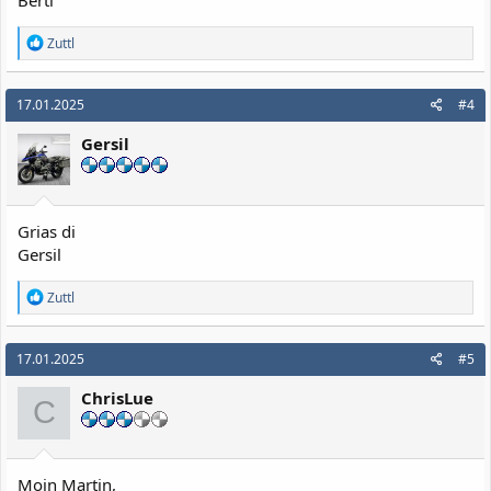
Bertl
R
Zuttl
e
a
k
17.01.2025
#4
t
i
Gersil
o
n
e
n
:
Grias di
Gersil
R
Zuttl
e
a
k
17.01.2025
#5
t
i
ChrisLue
o
C
n
e
n
:
Moin Martin,