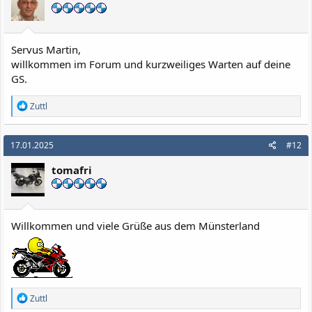
n
e
n
:
Servus Martin,
willkommen im Forum und kurzweiliges Warten auf deine
GS.
R
Zuttl
e
a
k
17.01.2025
#12
t
i
tomafri
o
n
e
n
:
Willkommen und viele Grüße aus dem Münsterland
R
Zuttl
e