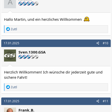
A
n
e
n
:
Hallo Martin, und ein herzliches Willkommen
R
Zuttl
e
a
k
17.01.2025
#10
t
i
Sven.1300.GSA
o
n
e
n
:
Herzlich Willkommen! Ich wünsche dir jederzeit gute und
sichere Fahrt!
R
Zuttl
e
a
k
17.01.2025
#11
t
i
Frank_B.
o