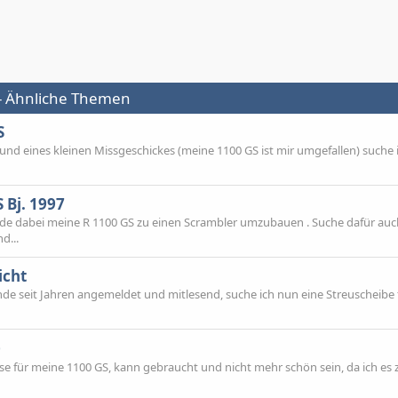
 - Ähnliche Themen
S
und eines kleinen Missgeschickes (meine 1100 GS ist mir umgefallen) suche i
 Bj. 1997
rade dabei meine R 1100 GS zu einen Scrambler umzubauen . Suche dafür auc
d...
icht
de seit Jahren angemeldet und mitlesend, suche ich nun eine Streuscheibe 
0
ase für meine 1100 GS, kann gebraucht und nicht mehr schön sein, da ich es