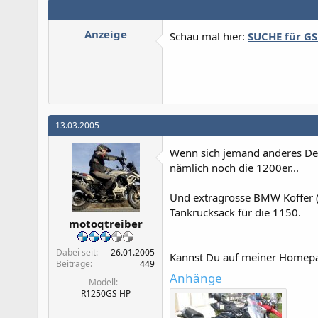
Anzeige
Schau mal hier:
SUCHE für GS
13.03.2005
Wenn sich jemand anderes Dei
nämlich noch die 1200er...
Und extragrosse BMW Koffer (
Tankrucksack für die 1150.
motoqtreiber
Dabei seit
26.01.2005
Kannst Du auf meiner Homep
Beiträge
449
Anhänge
Modell
R1250GS HP