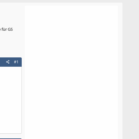
 für GS
#1