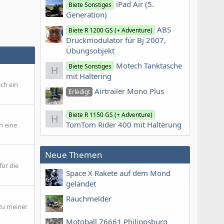
iPad Air (5.
Biete Sonstiges
Generation)
ABS
Biete R 1200 GS (+ Adventure)
Druckmodulator für Bj 2007,
Übungsobjekt
Motech Tanktasche
Biete Sonstiges
H
mit Haltering
ch ein
Airtrailer Mono Plus
Erledigt
Biete R 1150 GS (+ Adventure)
H
TomTom Rider 400 mit Halterung
h eine
Neue Themen
für die
Space X Rakete auf dem Mond
gelandet
Rauchmelder
 zu meiner
Motoball 76661 Philippsburg