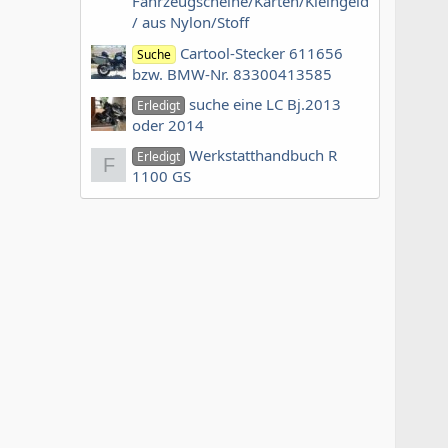
Fahrzeugscheine/Karten/Kleingeld
/ aus Nylon/Stoff
Cartool-Stecker 611656
Suche
bzw. BMW-Nr. 83300413585
suche eine LC Bj.2013
Erledigt
oder 2014
Werkstatthandbuch R
Erledigt
F
1100 GS