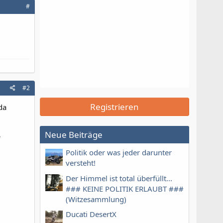
#
#2
Registrieren
da
Neue Beiträge
W
Politik oder was jeder darunter
versteht!
Der Himmel ist total überfüllt...
### KEINE POLITIK ERLAUBT ###
(Witzesammlung)
Ducati DesertX