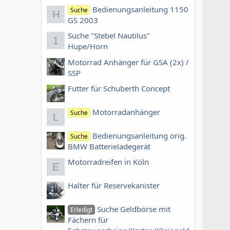
Bedienungsanleitung 1150
Suche
H
GS 2003
Suche "Stebel Nautilus"
1
Hupe/Horn
Motorrad Anhänger für GSA (2x) /
SSP
Futter für Schuberth Concept
Motorradanhänger
Suche
L
Bedienungsanleitung orig.
Suche
BMW Batterieladegerät
Motorradreifen in Köln
E
Halter für Reservekanister
Suche Geldbörse mit
Erledigt
Fächern für