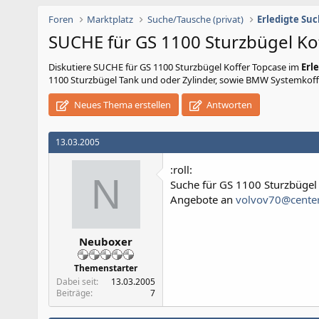
Foren
Marktplatz
Suche/Tausche (privat)
Erledigte Su
SUCHE für GS 1100 Sturzbügel Ko
Diskutiere
SUCHE für GS 1100 Sturzbügel Koffer Topcase
im
Erl
1100 Sturzbügel Tank und oder Zylinder, sowie BMW Systemkof
Neues Thema erstellen
Antworten
13.03.2005
:roll:
N
Suche für GS 1100 Sturzbügel
Angebote an
volvov70@center
Neuboxer
Themenstarter
Dabei seit
13.03.2005
Beiträge
7