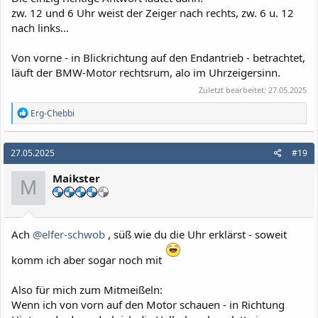
zw. 12 und 6 Uhr weist der Zeiger nach rechts, zw. 6 u. 12
nach links...
Von vorne - in Blickrichtung auf den Endantrieb - betrachtet,
läuft der BMW-Motor rechtsrum, alo im Uhrzeigersinn.
Zuletzt bearbeitet:
27.05.2025
R
Erg-Chebbi
e
a
k
27.05.2025
#19
t
i
Maikster
o
M
n
e
n
:
Ach
@elfer-schwob
, süß wie du die Uhr erklärst - soweit
komm ich aber sogar noch mit
Also für mich zum Mitmeißeln:
Wenn ich von vorn auf den Motor schauen - in Richtung