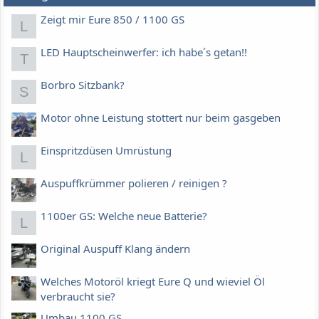
Zeigt mir Eure 850 / 1100 GS
L
LED Hauptscheinwerfer: ich habe´s getan!!
T
Borbro Sitzbank?
S
Motor ohne Leistung stottert nur beim gasgeben
Einspritzdüsen Umrüstung
L
Auspuffkrümmer polieren / reinigen ?
1100er GS: Welche neue Batterie?
L
Original Auspuff Klang ändern
Welches Motoröl kriegt Eure Q und wieviel Öl
verbraucht sie?
Umbau 1100 GS