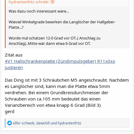
hydrantenfritz schrieb:
Was dazu noch interessant wäre...
Wieviel Winkelgrade bewirken die Langlöcher der Hallgeber-
Platte...?
Würde mal schätzen 12-0 Grad vor OT..( Anschlag zu
Anschlag)..Mitte wär dann etwa 6 Grad vor OT.
Zitat aus
4V1 Hallschrankenplatte (Zündimpulsgeber) R11x0xx
justieren
Das Ding ist mit 3 Schräubchen M5 angeschraubt. Nachdem
es Langlöcher sind, kann man die Platte etwa 5mm
verdrehen. Bei einem Grundkreisdurchmesser der
Schrauben von ca.105 mm bedeutet das einen
Varianzbereich von etwa knapp 6 Grad (Bild 3)
gerd
R
elfer-schwob
,
dawshill
und
hydrantenfritz
e
a