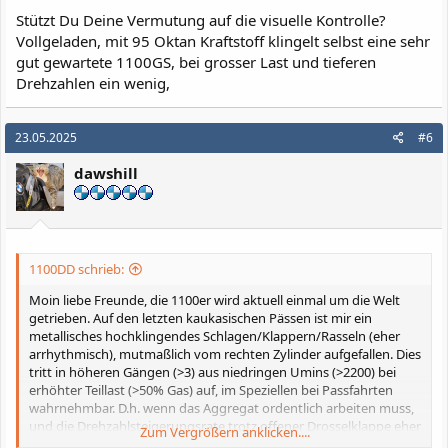
Stützt Du Deine Vermutung auf die visuelle Kontrolle?
Vollgeladen, mit 95 Oktan Kraftstoff klingelt selbst eine sehr
gut gewartete 1100GS, bei grosser Last und tieferen
Drehzahlen ein wenig,
23.05.2025
#6
dawshill
1100DD schrieb:
Moin liebe Freunde, die 1100er wird aktuell einmal um die Welt
getrieben. Auf den letzten kaukasischen Pässen ist mir ein
metallisches hochklingendes Schlagen/Klappern/Rasseln (eher
arrhythmisch), mutmaßlich vom rechten Zylinder aufgefallen. Dies
tritt in höheren Gängen (>3) aus niedringen Umins (>2200) bei
erhöhter Teillast (>50% Gas) auf, im Speziellen bei Passfahrten
wahrnehmbar. D.h. wenn das Aggregat ordentlich arbeiten muss,
und die Drehzahlsteigerungsrate trotz offener Drosselklappe eher
Zum Vergrößern anklicken....
moderat ausfällt. Das Klappern klingt wie Kettenschlagen, was