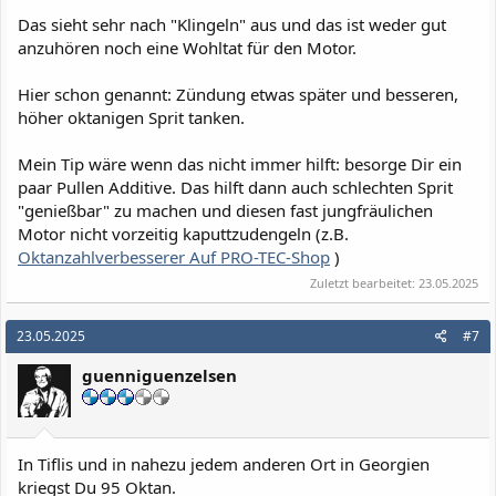
eher eine akustische Besreibung denn eine Diagnose sein soll.
Das sieht sehr nach "Klingeln" aus und das ist weder gut
anzuhören noch eine Wohltat für den Motor.
Die Frage ist, was kann es sein? Den rechten Spanner habe ich
nach Forumsrecherche nicht gewechselt.
Hier schon genannt: Zündung etwas später und besseren,
Sobald das Klappern auftritt, nehm ich etwas Gas raus und es ist
weg, aber ich bin auch langsamer :-). Alternativ hilft
höher oktanigen Sprit tanken.
runterschalten und Drehzahl geben. Aktuell läuft der Bock auf
guten armenischen 92er.
Mein Tip wäre wenn das nicht immer hilft: besorge Dir ein
paar Pullen Additive. Das hilft dann auch schlechten Sprit
Ich bin Klappern gewohnt, aber das klingt nicht wirklich normal.
"genießbar" zu machen und diesen fast jungfräulichen
Die Frage in die Runde ist, ob ich hier kluge Diagnose betreiben
Motor nicht vorzeitig kaputtzudengeln (z.B.
kann, und ggf. versuche mir Teile vorzuschicken (Kettenspanner
bspw.?).
Oktanzahlverbesserer Auf PRO-TEC-Shop
)
Zuletzt bearbeitet:
23.05.2025
Die Gute hat noch etwa 35.000km vor sich, und in der Mongolei ist
die BMW-Teiledichte eher dünn, daher mein Versuch vorsorglich
Schaden abzuwenden.
23.05.2025
#7
guenniguenzelsen
Danke euch Vorab und viele Grüße aus Tiflis.
Randbedingungen:
EZ: 94
In Tiflis und in nahezu jedem anderen Ort in Georgien
Laufleistung in km: 13.000
kriegst Du 95 Oktan.
Kettenspanner links neu