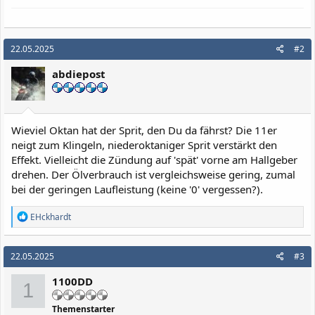
22.05.2025
#2
abdiepost
Wieviel Oktan hat der Sprit, den Du da fährst? Die 11er
neigt zum Klingeln, niederoktaniger Sprit verstärkt den
Effekt. Vielleicht die Zündung auf 'spät' vorne am Hallgeber
drehen. Der Ölverbrauch ist vergleichsweise gering, zumal
bei der geringen Laufleistung (keine '0' vergessen?).
R
EHckhardt
e
a
k
22.05.2025
#3
t
i
1100DD
o
1
n
e
Themenstarter