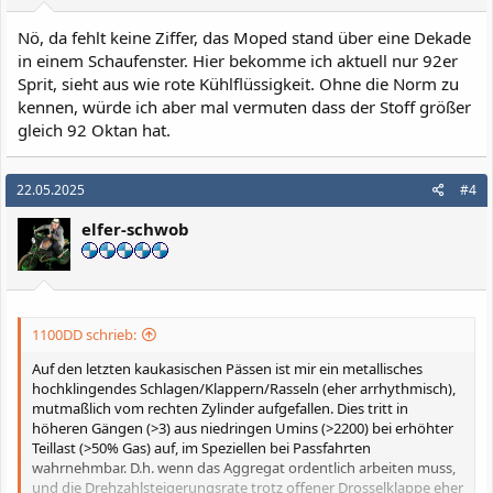
n
:
Nö, da fehlt keine Ziffer, das Moped stand über eine Dekade
in einem Schaufenster. Hier bekomme ich aktuell nur 92er
Sprit, sieht aus wie rote Kühlflüssigkeit. Ohne die Norm zu
kennen, würde ich aber mal vermuten dass der Stoff größer
gleich 92 Oktan hat.
22.05.2025
#4
elfer-schwob
1100DD schrieb:
Auf den letzten kaukasischen Pässen ist mir ein metallisches
hochklingendes Schlagen/Klappern/Rasseln (eher arrhythmisch),
mutmaßlich vom rechten Zylinder aufgefallen. Dies tritt in
höheren Gängen (>3) aus niedringen Umins (>2200) bei erhöhter
Teillast (>50% Gas) auf, im Speziellen bei Passfahrten
wahrnehmbar. D.h. wenn das Aggregat ordentlich arbeiten muss,
und die Drehzahlsteigerungsrate trotz offener Drosselklappe eher