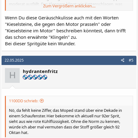
moderat ausfällt. Das Klappern klingt wie Kettenschlagen, was
Zum Vergrößern anklicken....
eher eine akustische Besreibung denn eine Diagnose sein soll.
Wenn Du diese Geräuschkulisse auch mit den Worten
"Kieselsteine, die gegen den Motor prasseln" oder
"Kieselsteine im Motor" beschreiben könntest, dann trifft
das schon erwähnte "Klingeln" zu.
Bei dieser Spritgüte kein Wunder.
22.05.2025
#5
hydrantenfritz
H
1100DD schrieb:
Nö, da fehlt keine Ziffer, das Moped stand über eine Dekade in
einem Schaufenster. Hier bekomme ich aktuell nur 92er Sprit,
sieht aus wie rote Kühlflüssigkeit. Ohne die Norm zu kennen,
würde ich aber mal vermuten dass der Stoff größer gleich 92
Oktan hat.