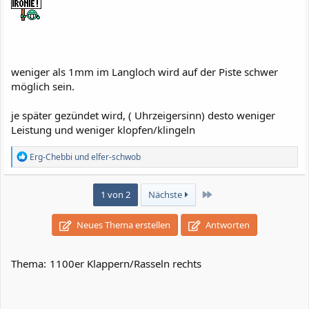
weniger als 1mm im Langloch wird auf der Piste schwer
möglich sein.
je später gezündet wird, ( Uhrzeigersinn) desto weniger
Leistung und weniger klopfen/klingeln
R
Erg-Chebbi
und
elfer-schwob
e
a
k
Letzte
1 von 2
Nächste
t
i
o
Neues Thema erstellen
Antworten
n
e
n
Thema:
1100er Klappern/Rasseln rechts
: