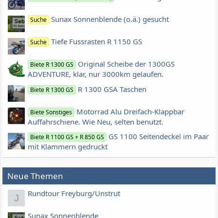
Sunax Sonnenblende (o.ä.) gesucht
Suche
Tiefe Fussrasten R 1150 GS
Suche
Original Scheibe der 1300GS
Biete R 1300 GS
ADVENTURE, klar, nur 3000km gelaufen.
R 1300 GSA Taschen
Biete R 1300 GS
Motorrad Alu Dreifach-Klappbar
Biete Sonstiges
Auffahrschiene. Wie Neu, selten benutzt.
GS 1100 Seitendeckel im Paar
Biete R 1100 GS + R 850 GS
mit Klammern gedruckt
Neue Themen
Rundtour Freyburg/Unstrut
J
Sunax Sonnenblende