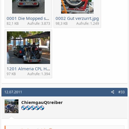
0001 Die Mopped sind Verladen (Large).jpg
0002 Gut verzurrt.jpg
82,1 KB
Aufrufe: 3.873
98,3 KB
Aufrufe: 1.249
1201 Almeria CPL Heimfahrt.jpg
97 KB
Aufrufe: 1.394
12.07.2011
#33
ChiemgauQtreiber