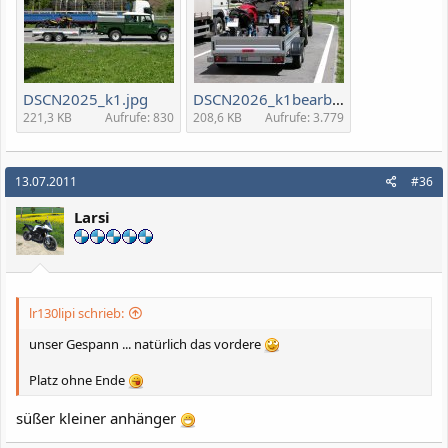
DSCN2025_k1.jpg
DSCN2026_k1bearb.jpg
221,3 KB
Aufrufe: 830
208,6 KB
Aufrufe: 3.779
13.07.2011
#36
Larsi
lr130lipi schrieb:
unser Gespann ... natürlich das vordere
Platz ohne Ende
süßer kleiner anhänger