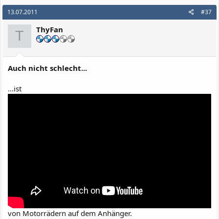
13.07.2011
#37
ThyFan
T
Auch nicht schlecht...
...ist
von Motorrädern auf dem Anhänger.