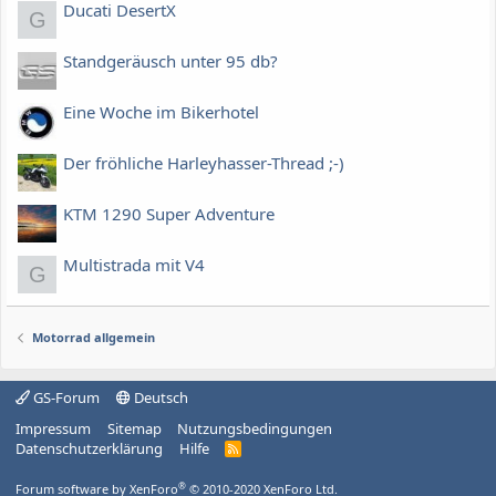
Ducati DesertX
G
Standgeräusch unter 95 db?
Eine Woche im Bikerhotel
Der fröhliche Harleyhasser-Thread ;-)
KTM 1290 Super Adventure
Multistrada mit V4
G
Motorrad allgemein
GS-Forum
Deutsch
Impressum
Sitemap
Nutzungsbedingungen
Datenschutzerklärung
Hilfe
R
S
S
®
Forum software by XenForo
© 2010-2020 XenForo Ltd.