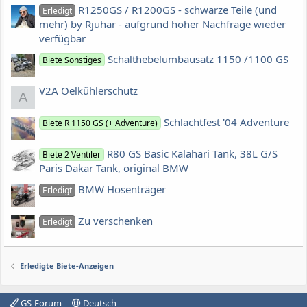
R1250GS / R1200GS - schwarze Teile (und
Erledigt
mehr) by Rjuhar - aufgrund hoher Nachfrage wieder
verfügbar
Schalthebelumbausatz 1150 /1100 GS
Biete Sonstiges
V2A Oelkühlerschutz
A
Schlachtfest '04 Adventure
Biete R 1150 GS (+ Adventure)
R80 GS Basic Kalahari Tank, 38L G/S
Biete 2 Ventiler
Paris Dakar Tank, original BMW
BMW Hosenträger
Erledigt
Zu verschenken
Erledigt
Erledigte Biete-Anzeigen
GS-Forum
Deutsch