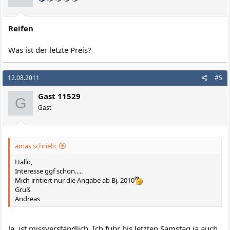
Reifen
Was ist der letzte Preis?
12.08.2011
#5
Gast 11529
G
Gast
amas schrieb:
Hallo,
Interesse ggf schon.....
Mich irritiert nur die Angabe ab Bj. 2010
Gruß
Andreas
Ja, ist missverständlich. Ich fuhr bis letzten Samstag ja auch