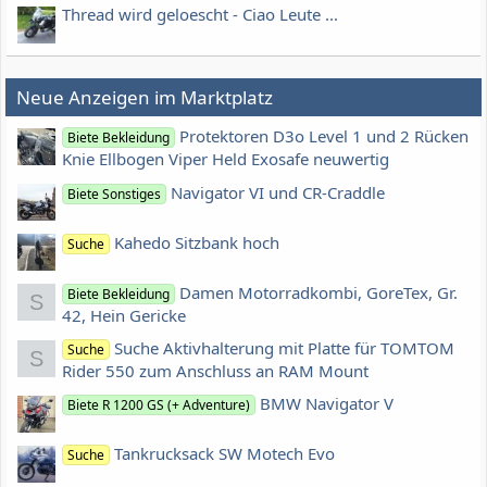
Thread wird geloescht - Ciao Leute ...
Neue Anzeigen im Marktplatz
Protektoren D3o Level 1 und 2 Rücken
Biete Bekleidung
Knie Ellbogen Viper Held Exosafe neuwertig
Navigator VI und CR-Craddle
Biete Sonstiges
Kahedo Sitzbank hoch
Suche
Damen Motorradkombi, GoreTex, Gr.
Biete Bekleidung
S
42, Hein Gericke
Suche Aktivhalterung mit Platte für TOMTOM
Suche
S
Rider 550 zum Anschluss an RAM Mount
BMW Navigator V
Biete R 1200 GS (+ Adventure)
Tankrucksack SW Motech Evo
Suche