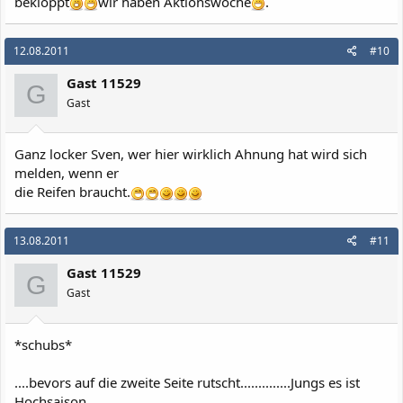
bekloppt
wir haben Aktionswoche
.
12.08.2011
#10
Gast 11529
G
Gast
Ganz locker Sven, wer hier wirklich Ahnung hat wird sich
melden, wenn er
die Reifen braucht.
13.08.2011
#11
Gast 11529
G
Gast
*schubs*
....bevors auf die zweite Seite rutscht..............Jungs es ist
Hochsaison,