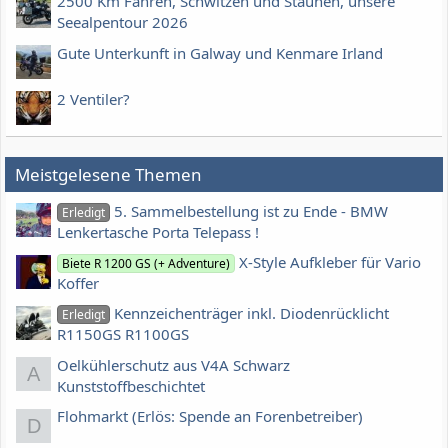
2500 Km Fahren, Schwitzen und Staunen, unsere
Seealpentour 2026
Gute Unterkunft in Galway und Kenmare Irland
2 Ventiler?
Meistgelesene Themen
5. Sammelbestellung ist zu Ende - BMW
Erledigt
Lenkertasche Porta Telepass !
X-Style Aufkleber für Vario
Biete R 1200 GS (+ Adventure)
Koffer
Kennzeichenträger inkl. Diodenrücklicht
Erledigt
R1150GS R1100GS
Oelkühlerschutz aus V4A Schwarz
A
Kunststoffbeschichtet
Flohmarkt (Erlös: Spende an Forenbetreiber)
D