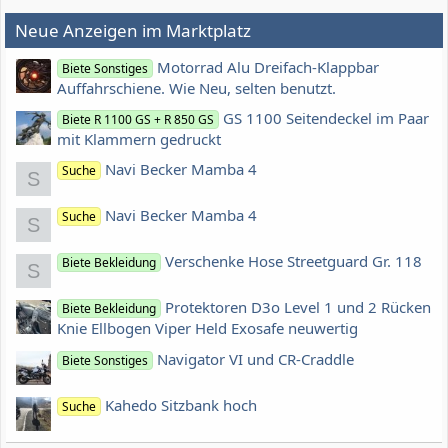
Neue Anzeigen im Marktplatz
Motorrad Alu Dreifach-Klappbar
Biete Sonstiges
Auffahrschiene. Wie Neu, selten benutzt.
GS 1100 Seitendeckel im Paar
Biete R 1100 GS + R 850 GS
mit Klammern gedruckt
Navi Becker Mamba 4
Suche
S
Navi Becker Mamba 4
Suche
S
Verschenke Hose Streetguard Gr. 118
Biete Bekleidung
S
Protektoren D3o Level 1 und 2 Rücken
Biete Bekleidung
Knie Ellbogen Viper Held Exosafe neuwertig
Navigator VI und CR-Craddle
Biete Sonstiges
Kahedo Sitzbank hoch
Suche