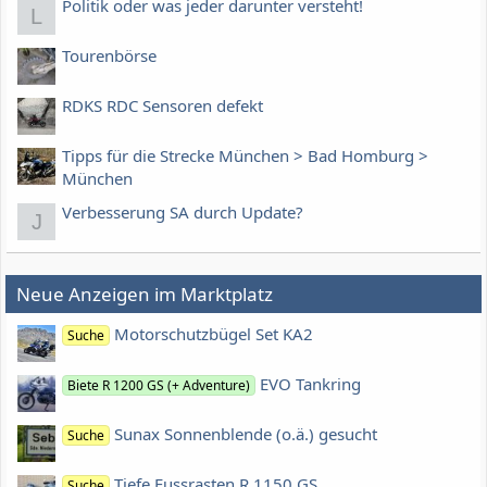
Politik oder was jeder darunter versteht!
L
Tourenbörse
RDKS RDC Sensoren defekt
Tipps für die Strecke München > Bad Homburg >
München
Verbesserung SA durch Update?
J
Neue Anzeigen im Marktplatz
Motorschutzbügel Set KA2
Suche
EVO Tankring
Biete R 1200 GS (+ Adventure)
Sunax Sonnenblende (o.ä.) gesucht
Suche
Tiefe Fussrasten R 1150 GS
Suche