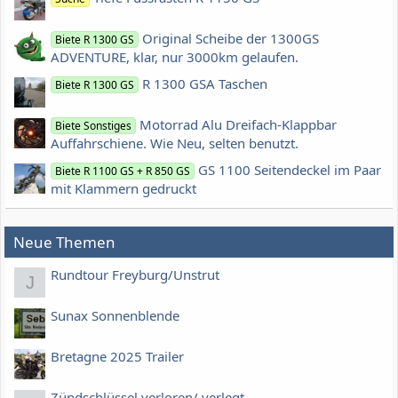
Original Scheibe der 1300GS
Biete R 1300 GS
ADVENTURE, klar, nur 3000km gelaufen.
R 1300 GSA Taschen
Biete R 1300 GS
Motorrad Alu Dreifach-Klappbar
Biete Sonstiges
Auffahrschiene. Wie Neu, selten benutzt.
GS 1100 Seitendeckel im Paar
Biete R 1100 GS + R 850 GS
mit Klammern gedruckt
Neue Themen
Rundtour Freyburg/Unstrut
J
Sunax Sonnenblende
Bretagne 2025 Trailer
Zündschlüssel verloren/ verlegt