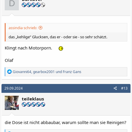
D
n
e
n
:
assindia schrieb:
das „kehlige“ Glucksen, das er - oder sie - so sehr schätzt.
Klingt nach Motorporn.
Olaf
R
Giovanni64
,
gearbox2001
und
Franz Gans
e
a
k
29.09.2024
#13
t
i
teileklaus
o
n
e
n
:
die Dose ist nicht abbaubar, warum sollte man sie Reinigen?