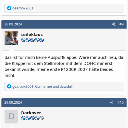
R
gearbox2001
e
a
k
28.09.2024
#9
t
i
teileklaus
o
n
e
n
:
das ist für mich keine Auspuffklappe. Wäre mir auch neu, da
die Klappe mit dem Stellmotor mit dem DOHC mir erst
bekannt wurde, meine erste R1200R 2007 hatte beides
nicht.
R
gearbox2001
,
Guilherme
und
dawshill
e
a
k
29.09.2024
#10
t
i
Darkover
o
D
n
e
n