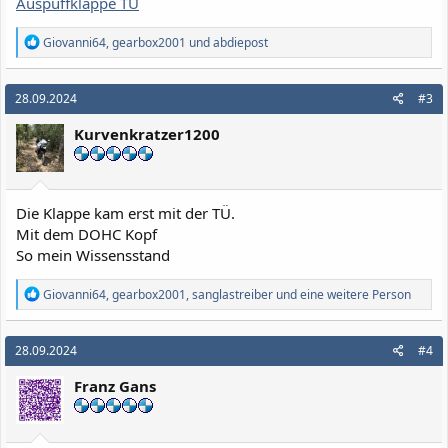
Auspuffklappe TÜ
R
Giovanni64
,
gearbox2001
und
abdiepost
e
a
k
28.09.2024
#3
t
i
Kurvenkratzer1200
o
n
e
n
:
Die Klappe kam erst mit der TÜ.
Mit dem DOHC Kopf
So mein Wissensstand
R
Giovanni64
,
gearbox2001
,
sanglastreiber
und eine weitere Person
e
a
k
28.09.2024
#4
t
i
Franz Gans
o
n
e
n