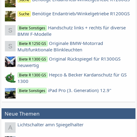
Benötige Endantrieb/Winkelgetriebe R1200GS
Suche
Handschutz links + rechts für diverse
Biete Sonstiges
S
BMW F-Modelle
Originale BMW-Motorrad
Biete R 1250 GS
S
Multifunktionale Blinkleuchten
Original Rückspiegel für R1300GS
Biete R 1300 GS
neuwertig
Hepco & Becker Kardanschutz für GS
Biete R 1300 GS
1300
iPad Pro (3. Generation) 12.9"
Biete Sonstiges
Neue Themen
Lichtschalter amn Spiegelhalter
A