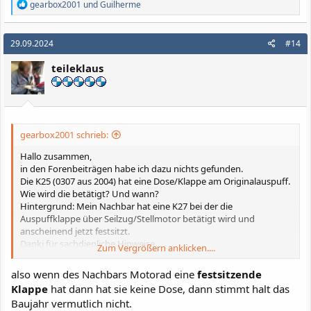
R
gearbox2001
und
Guilherme
e
a
k
29.09.2024
#14
t
i
teileklaus
o
n
e
n
:
gearbox2001 schrieb:
Hallo zusammen,
in den Forenbeiträgen habe ich dazu nichts gefunden.
Die K25 (0307 aus 2004) hat eine Dose/Klappe am Originalauspuff.
Wie wird die betätigt? Und wann?
Hintergrund: Mein Nachbar hat eine K27 bei der die
Auspuffklappe über Seilzug/Stellmotor betätigt wird und
anscheinend jetzt festsitzt.
Danki für sachdienliche Hinweise.
Zum Vergrößern anklicken....
AgF
also wenn des Nachbars Motorad eine
festsitzende
Klappe
hat dann hat sie keine Dose, dann stimmt halt das
Baujahr vermutlich nicht.