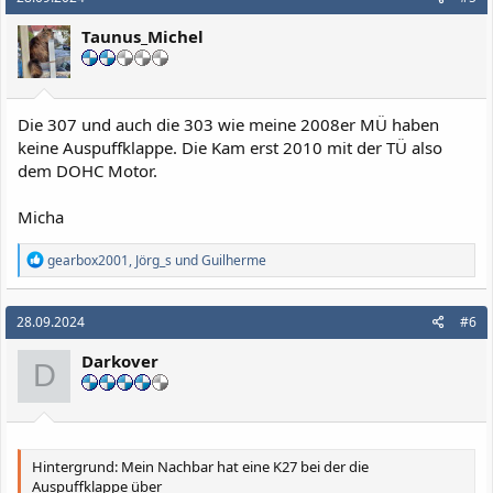
Taunus_Michel
Die 307 und auch die 303 wie meine 2008er MÜ haben
keine Auspuffklappe. Die Kam erst 2010 mit der TÜ also
dem DOHC Motor.
Micha
R
gearbox2001
,
Jörg_s
und
Guilherme
e
a
k
28.09.2024
#6
t
i
Darkover
o
D
n
e
n
:
Hintergrund: Mein Nachbar hat eine K27 bei der die
Auspuffklappe über