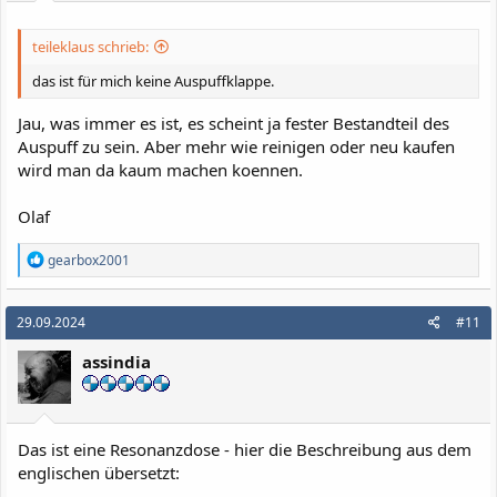
:
teileklaus schrieb:
das ist für mich keine Auspuffklappe.
Jau, was immer es ist, es scheint ja fester Bestandteil des
Auspuff zu sein. Aber mehr wie reinigen oder neu kaufen
wird man da kaum machen koennen.
Olaf
R
gearbox2001
e
a
k
29.09.2024
#11
t
i
assindia
o
n
e
n
:
Das ist eine Resonanzdose - hier die Beschreibung aus dem
englischen übersetzt: