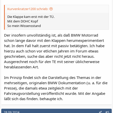
:
Kurvenkratzer1200 schrieb:
Die Klappe kam erst mit der TÜ.
Mit dem DOHC Kopf
So mein Wissensstand
Der insofern unvollständig ist, als daß BMW Motorrad
schon lange davor mit den Klappen herumexperimentiert
hat. In dem Fall halt zuerst mit passiv betätigten. Ich habe
hierzu auch schon vor etlichen Jahren im Forum etwas
geschrieben, suche das aber nicht jetzt nicht heraus.
Ausgerechnet noch für
den
TE mit seiner üblicherweise
herablassenden Art.
Im Prinzip findet sich die Darstellung des Themas in der
mehrseitigen, originalen BMW Dokumentation (u. a. für die
Presse), die damals etwa zeitgleich mit der
Fahrzeugvorstellung veröffentlicht wurde. Mit der Angabe
läßt sich das finden. behaupte ich.
28.09.2024
#5