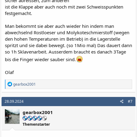
sicher abreissen, zum anderen
ist die Klappe aber auch noch mit zwei Schweisspunkten
festgemacht.
Man bekommt sie aber auch wieder hin indem man
abwechselnd Rostloeser und Molykoteschmierstoff (wegen
den hohen Temperaturen im Betrieb) in die Lagerstelle
spritzt und sie dabei bewegt. (so 1Mio mal) Das dauert dann
so 1h Sklavenarbeit. Ausserdem braucht es danach 3Tage
bis die Finger wieder sauber sind.
Olaf
R
gearbox2001
e
a
k
28.09.2024
#7
t
i
gearbox2001
o
n
e
Themenstarter
n
: