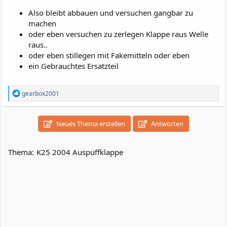
Also bleibt abbauen und versuchen gangbar zu
machen
oder eben versuchen zu zerlegen Klappe raus Welle
raus..
oder eben stillegen mit Fakemitteln oder eben
ein Gebrauchtes Ersatzteil
R
gearbox2001
e
a
k
Neues Thema erstellen
Antworten
t
i
o
n
Thema:
K25 2004 Auspuffklappe
e
n
: