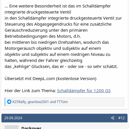
... Eine weitere Besonderheit ist das im Schalldämpfer
integrierte druckgesteuerte Ventil
in den Schalldämpfer integrierte druckgesteuerte Ventil zur
Steuerung des Abgasgegendrucks für eine zusätzliche
Geräuschreduzierung unter den primären
Betriebsbedingungen des Motors, d.h.
bei mittleren bis niedrigen Drehzahlen, wodurch das
Motorgeräusch objektiv und subjektiv auf einem
objektiv und subjektiv auf einem niedrigen Niveau zu
halten, während der Fahrer gleichzeitig
das „kehlige“ Glucksen, das er - oder sie - so sehr schätzt.
Übersetzt mit DeepL.com (kostenlose Version)
Hier der Link zum Thema:
Schalldämpfer für 1200 GS
R
K25Rally
,
gearbox2001
und
TTTom
e
a
k
29.09.2024
#12
t
i
Darkover
o