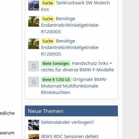
Tankrucksack SW Motech
Suche
Evo
Benötige
Suche
Endantrieb/Winkelgetriebe
R1200GS
Benötige
Suche
Endantrieb/Winkelgetriebe
R1200GS
Handschutz links +
Biete Sonstiges
S
rechts für diverse BMW F-Modelle
Originale BMW-
Biete R 1250 GS
S
Motorrad Multifunktionale
Blinkleuchten
Neue Themen
edliche
Seitenständer verbogen?
n warum
RDKS RDC Sensoren defekt