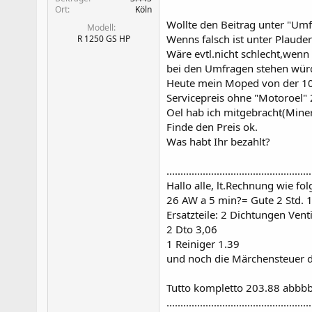
Ort
Köln
Wollte den Beitrag unter "Umf
Modell
Wenns falsch ist unter Plaude
R 1250 GS HP
Wäre evtl.nicht schlecht,wenn
bei den Umfragen stehen wür
Heute mein Moped von der 10
Servicepreis ohne "Motoroel"
Oel hab ich mitgebracht(Miner
Finde den Preis ok.
Was habt Ihr bezahlt?
....................................................
Hallo alle, lt.Rechnung wie folg
26 AW a 5 min?= Gute 2 Std. 
Ersatzteile: 2 Dichtungen Vent
2 Dto 3,06
1 Reiniger 1.39
und noch die Märchensteuer 
Tutto kompletto 203.88 abbbb
....................................................