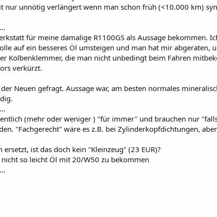
zeit nur unnötig verlängert wenn man schon früh (<10.000 km) syn
...
erkstatt für meine damalige R1100GS als Aussage bekommen. Ic
olle auf ein besseres Öl umsteigen und man hat mir abgeraten, u
r Kolbenklemmer, die man nicht unbedingt beim Fahren mitbe
ors verkürzt.
t der Neuen gefragt. Aussage war, am besten normales mineralisc
dig.
...
entlich (mehr oder weniger ) "für immer" und brauchen nur "fall
rden. "Fachgerecht" wäre es z.B. bei Zylinderkopfdichtungen, aber
n ersetzt, ist das doch kein "Kleinzeug" (23 EUR)?
r nicht so leicht Öl mit 20/W50 zu bekommen
...