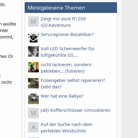
th.
Meistgelesene Themen
Zeigt mir eure R1200
M
h wollte
GS/Adventure
nter
Servicepreise-Bezahlbar?
kommt,
Voll LED Scheinwerfer für
luftgekühlte GS....
hes Öl
nicht lackieren, sondern
bekleben... (folieren)
s
Foliengeber selbst reparieren?
 nicht
Geht das?
Wer hat eine Rallye?
(alt) Kofferschlösser Umcodieren
M
Auf der Suche nach dem
A
perfekten Windschild