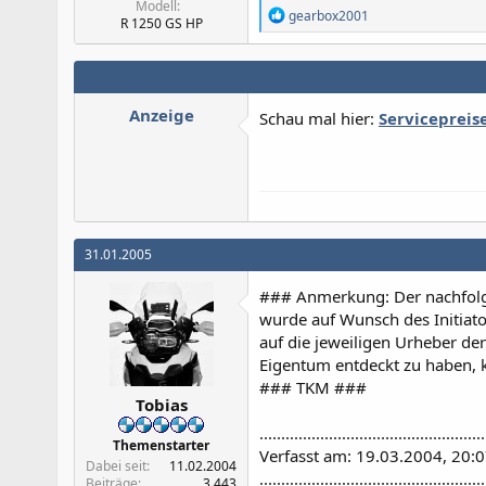
Modell
R
gearbox2001
R 1250 GS HP
e
a
k
t
i
Anzeige
Schau mal hier:
Servicepreis
o
n
e
n
:
31.01.2005
### Anmerkung: Der nachfol
wurde auf Wunsch des Initiat
auf die jeweiligen Urheber de
Eigentum entdeckt zu haben, k
### TKM ###
Tobias
....................................................
Themenstarter
Verfasst am: 19.03.2004, 20:07
Dabei seit
11.02.2004
....................................................
Beiträge
3.443