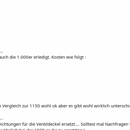
...
ch die 1.000er erledigt. Kosten wie folgt :
 Vergleich zur 1150 wohl ok aber es gibt wohl wirklich unterschi
...
chtungen für die Ventildeckel ersetzt.... Solltest mal Nachfrage
öhnlich bei der 1000 er die zu ersetzten !