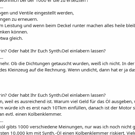
...
en und Ventile eingestellt werden,
tungen zu erneuern.
km Leistung und wenn beim Deckel runter machen alles heile bleib
enken können.
etwa gleich.
drin? Oder habt Ihr Euch Synth.Oel einlabern lassen?
...
mehr. Ob die Dichtungen getauscht wurden, weiß ich nicht. In der
edes Kleinzeug auf die Rechnung. Wenn undicht, dann hat er ja da
drin? Oder habt Ihr Euch Synth.Oel einlabern lassen?
in, weil es ausreichend ist. Warum viel Geld für das Öl ausgeben
 würde ich es erst nach 10Tkm einfüllen, danach ist der Motor s
man evtl. einen Kolbenklemmer.
...
öl gibts 1000 verschiedene Meinungen, nur was ich noch nicht 
ten 10.000 km mit Synth.-Öl einen Kolbenklemmer riskiert. Viel