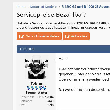
Foren
Motorrad Modelle
R 1200 GS und R 1200 GS Adven
Servicepreise-Bezahlbar?
Diskutiere
Servicepreise-Bezahlbar?
im
R 1200 GS und R 1200 G
die wichtigsten Facts aus besagtem Thread im R1200GS-Forum ge
Neues Thema erstellen
Antworten
31.01.2005
Hallo,
TKM hat mir freundlicherweis
gegeben, unter der Vorrausset
Übernommenen) wieder lösch
Tobias
Ich werde mich an diese Abma
Themenstarter
Dabei seit
11.02.2004
Beiträge
3.443
Ort
Köln