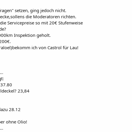
ragen" setzen, ging jedoch nicht.
recke,sollens die Moderatoren richten.
 die Servicepreise so mit 20€ Stufenweise
de?
00km Inspektion geholt.
 200€.
aloel)bekomm ich von Castrol für Lau!
...
t:
137.80
ildeckel? 23,84
dazu 28.12
er ohne Olio!
...