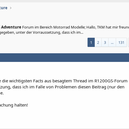
ture
S Adventure
Forum im Bereich Motorrad Modelle; Hallo, TKM hat mir freun
geben, unter der Vorraussetzung, dass ich im...
1
2
3
...
131
e die wichtigsten Facts aus besagtem Thread im R1200GS-Forum
zung, dass ich im Falle von Problemen diesen Beitrag (nur den
e.
chung halten!