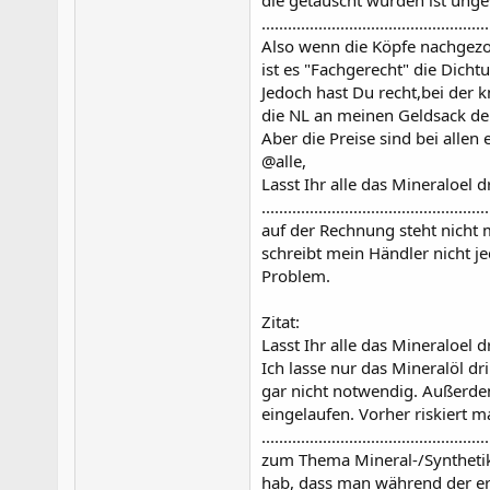
....................................................
Also wenn die Köpfe nachgezog
ist es "Fachgerecht" die Dich
Jedoch hast Du recht,bei der 
die NL an meinen Geldsack d
Aber die Preise sind bei allen 
@alle,
Lasst Ihr alle das Mineraloel 
....................................................
auf der Rechnung steht nicht 
schreibt mein Händler nicht j
Problem.
Zitat:
Lasst Ihr alle das Mineraloel 
Ich lasse nur das Mineralöl dr
gar nicht notwendig. Außerdem
eingelaufen. Vorher riskiert 
....................................................
zum Thema Mineral-/Synthetik
hab, dass man während der ers