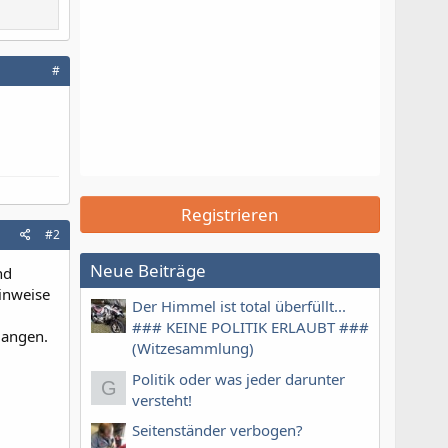
#
Registrieren
#2
Neue Beiträge
nd
inweise
Der Himmel ist total überfüllt...
### KEINE POLITIK ERLAUBT ###
langen.
(Witzesammlung)
Politik oder was jeder darunter
G
versteht!
Seitenständer verbogen?