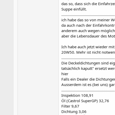
das so, dass sich die Einfahr
Suppe einfüllt.
....................................................
ich habe das so von meiner W
da auch nach der Einfahrkontr
anderem auch wegen mögliche
aber die Lebensdauer des Mot
Ich habe auch jetzt wieder mi
20W50. Mehr ist nicht notwen
....................................................
Die Deckeldichtungen sind eig
tatsächlich kaputt" ersetzt we
hier
Falls ein Dealer die Dichtunge
Ausserdem ist es (bei uns) ga
....................................................
Inspektion 108,91
Öl (Castrol SuperGP) 32,76
Filter 9,67
Dichtung 3,06