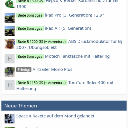
Hepco & Becker Kardanschutz für GS
Biete R 1300 GS
1300
iPad Pro (3. Generation) 12.9"
Biete Sonstiges
iPad Air (5. Generation)
Biete Sonstiges
ABS Druckmodulator für Bj
Biete R 1200 GS (+ Adventure)
2007, Übungsobjekt
Motech Tanktasche mit Haltering
Biete Sonstiges
H
Airtrailer Mono Plus
Erledigt
TomTom Rider 400 mit
Biete R 1150 GS (+ Adventure)
H
Halterung
Neue Themen
Space X Rakete auf dem Mond gelandet