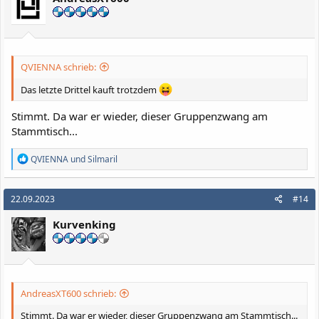
n
e
n
:
QVIENNA schrieb:
Das letzte Drittel kauft trotzdem
Stimmt. Da war er wieder, dieser Gruppenzwang am
Stammtisch...
R
QVIENNA
und
Silmaril
e
a
k
22.09.2023
#14
t
i
Kurvenking
o
n
e
n
:
AndreasXT600 schrieb:
Stimmt. Da war er wieder, dieser Gruppenzwang am Stammtisch...