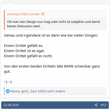
n
:
AndreasXT600 schrieb:
Ob man sein Design nun mag oder nicht ist subjektiv und damit
keiner Diskussion wert.
Genau und irgendwie ist es dann wie bei vielen Dingen:
Einem Drittel gefällt es.
Einem Drittel ist es egal.
Einem Drittel gefällt es nicht.
Von den ersten beiden Dritteln lebt BMW scheinbar ganz
gut.
:-) :-)
R
Manny
,
gerd_
,
Gast 32829
und 5 andere
e
a
k
22.09.2023
#12
t