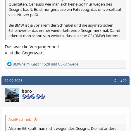
Qualitäten. Genauso wie man sich keine Golf nur wegen des
Designs kauft. Es ist nur genauso ein Fahrzeug, das universell auf
viele Nutzer paßt.
Bei BMW ist ja vor allem der Schnabel und die asymetrischen
Scheinwerfer das immer wiederkehrende Designmerkmal. Damit
erkennt man schon von weitem, dass da eine GS (BMW) kommt.
Das war die Vergangenheit.
X ist die Gegenwart.
R
BMWhelm
,
Gast 11529
und
GS-Schwede
e
a
k
22.09.2023
#20
t
i
boro
o
n
e
n
:
AxelF schrieb:
Also ne GS kauft man nicht wegen des Designs. Die hat andere