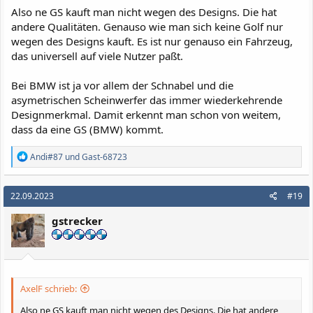
:
Also ne GS kauft man nicht wegen des Designs. Die hat
andere Qualitäten. Genauso wie man sich keine Golf nur
wegen des Designs kauft. Es ist nur genauso ein Fahrzeug,
das universell auf viele Nutzer paßt.
Bei BMW ist ja vor allem der Schnabel und die
asymetrischen Scheinwerfer das immer wiederkehrende
Designmerkmal. Damit erkennt man schon von weitem,
dass da eine GS (BMW) kommt.
R
Andi#87
und
Gast-68723
e
a
k
22.09.2023
#19
t
i
gstrecker
o
n
e
n
:
AxelF schrieb:
Also ne GS kauft man nicht wegen des Designs. Die hat andere