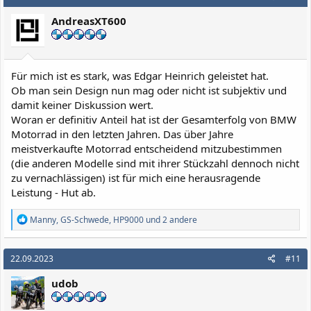
t
i
AndreasXT600
o
n
e
n
:
Für mich ist es stark, was Edgar Heinrich geleistet hat.
Ob man sein Design nun mag oder nicht ist subjektiv und
damit keiner Diskussion wert.
Woran er definitiv Anteil hat ist der Gesamterfolg von BMW
Motorrad in den letzten Jahren. Das über Jahre
meistverkaufte Motorrad entscheidend mitzubestimmen
(die anderen Modelle sind mit ihrer Stückzahl dennoch nicht
zu vernachlässigen) ist für mich eine herausragende
Leistung - Hut ab.
R
Manny
,
GS-Schwede
,
HP9000
und 2 andere
e
a
k
22.09.2023
#11
t
i
udob
o
n
e