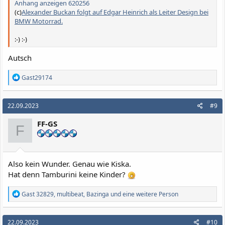
Anhang anzeigen 620256
(c)
Alexander Buckan folgt auf Edgar Heinrich als Leiter Design bei
BMW Motorrad.
:-) :-)
Autsch
R
Gast29174
e
a
k
22.09.2023
#9
t
i
FF-GS
o
F
n
e
n
:
Also kein Wunder. Genau wie Kiska.
Hat denn Tamburini keine Kinder?
R
Gast 32829
,
multibeat
,
Bazinga
und eine weitere Person
e
a
k
22.09.2023
#10