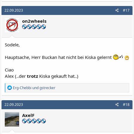
22.09.2023
#17
on2wheels
Sodele,
Hauptsache, Herr Buckan hat nicht bei Kiska gelernt
Ciao
Alex (..der
trotz
Kiska gekauft hat..)
R
Erg-Chebbi
und
gstrecker
e
a
k
22.09.2023
#18
t
i
AxelF
o
n
e
n