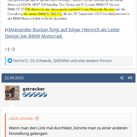
(c)
Alexander Buckan folgt auf Edgar Heinrich als Leiter
Design bei BMW Motorrad.
:-) :-)
R
Hermi72
,
GS-Schwede
,
QVIENNA
und eine weitere Person
e
a
k
22.09.2023
#8
t
i
gstrecker
o
n
e
n
:
udob schrieb:
Wenn man den Link mal durchliest, könnte man zu einer anderen
Einstellung gelangen: