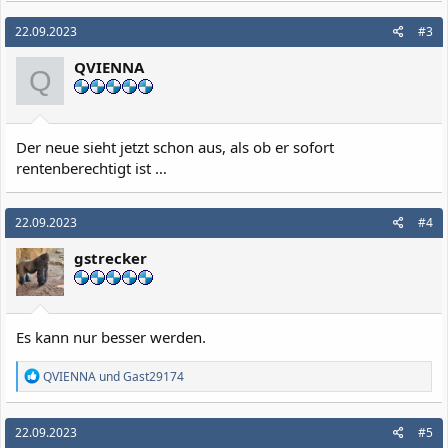
22.09.2023
#3
QVIENNA
Q
Der neue sieht jetzt schon aus, als ob er sofort
rentenberechtigt ist …
22.09.2023
#4
gstrecker
Es kann nur besser werden.
R
QVIENNA
und
Gast29174
e
a
k
22.09.2023
#5
t