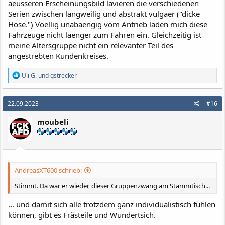
aeusseren Erscheinungsbild lavieren die verschiedenen
Serien zwischen langweilig und abstrakt vulgaer ("dicke
Hose.") Voellig unabaengig vom Antrieb laden mich diese
Fahrzeuge nicht laenger zum Fahren ein. Gleichzeitig ist
meine Altersgruppe nicht ein relevanter Teil des
angestrebten Kundenkreises.
R
Uli G.
und
gstrecker
e
a
k
22.09.2023
#16
t
i
moubeli
o
n
e
n
:
AndreasXT600 schrieb:
Stimmt. Da war er wieder, dieser Gruppenzwang am Stammtisch...
... und damit sich alle trotzdem ganz individualistisch fühlen
können, gibt es Frästeile und Wundertsich.