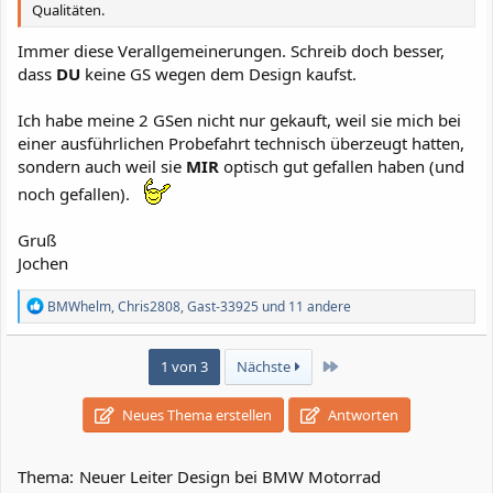
Qualitäten.
Immer diese Verallgemeinerungen. Schreib doch besser,
dass
DU
keine GS wegen dem Design kaufst.
Ich habe meine 2 GSen nicht nur gekauft, weil sie mich bei
einer ausführlichen Probefahrt technisch überzeugt hatten,
sondern auch weil sie
MIR
optisch gut gefallen haben (und
noch gefallen).
Gruß
Jochen
R
BMWhelm
,
Chris2808
,
Gast-33925
und 11 andere
e
a
k
Letzte
1 von 3
Nächste
t
i
o
Neues Thema erstellen
Antworten
n
e
n
Thema:
Neuer Leiter Design bei BMW Motorrad
: