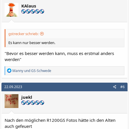
i
KAlaus
o
n
e
n
:
gstrecker schrieb:
Es kann nur besser werden.
"Bevor es besser werden kann, muss es erstmal anders
werden"
R
Manny
und
GS-Schwede
e
a
k
22.09.2023
#6
t
i
juekl
o
n
e
n
:
Nach den möglichen R1200GS Fotos hätte ich den Alten
auch gefeuert