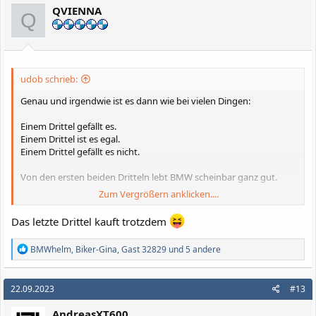
i
QVIENNA
o
Q
n
e
n
:
udob schrieb:
Genau und irgendwie ist es dann wie bei vielen Dingen:
Einem Drittel gefällt es.
Einem Drittel ist es egal.
Einem Drittel gefällt es nicht.
Von den ersten beiden Dritteln lebt BMW scheinbar ganz gut.
Zum Vergrößern anklicken....
:-) :-)
Das letzte Drittel kauft trotzdem
R
BMWhelm
,
Biker-Gina
,
Gast 32829
und 5 andere
e
a
k
22.09.2023
#13
t
i
AndreasXT600
o