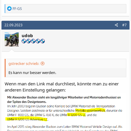
R
FF-GS
e
a
k
22.09.2023
#7
t
i
udob
o
n
e
n
:
gstrecker schrieb:
Es kann nur besser werden.
Wenn man den Link mal durchliest, könnte man zu einer
anderen Einstellung gelangen: