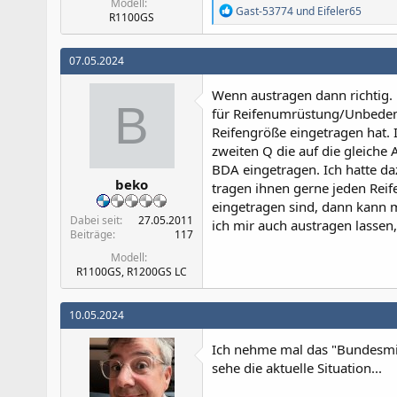
Modell
R
Gast-53774
und
Eifeler65
R1100GS
e
a
k
07.05.2024
t
i
Wenn austragen dann richtig. D
o
B
n
für Reifenumrüstung/Unbedenkl
e
Reifengröße eingetragen hat. I
n
zweiten Q die auf die gleiche 
:
BDA eingetragen. Ich hatte da
beko
tragen ihnen gerne jeden Reif
eingetragen sind, dann kann 
Dabei seit
27.05.2011
ich mir auch austragen lassen,
Beiträge
117
Modell
R1100GS, R1200GS LC
10.05.2024
Ich nehme mal das "Bundesmin
sehe die aktuelle Situation...