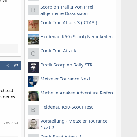
e zu
Scorpion Trail II von Pirelli +
R
allgemeine Diskussion
Conti Trail Attack 3 ( CTA3 )
Heidenau K60 (Scout) Neuigkeiten
Conti Trail-Attack
G
Pirelli Scorpion Rally STR
#7
Metzeler Tourance Next
chtest
Michelin Anakee Adventure Reifen
n neues
Heidenau K60-Scout Test
B
Vorstellung - Metzeler Tourance
:
07.05.2024
Next 2
Conti Road Attack 4