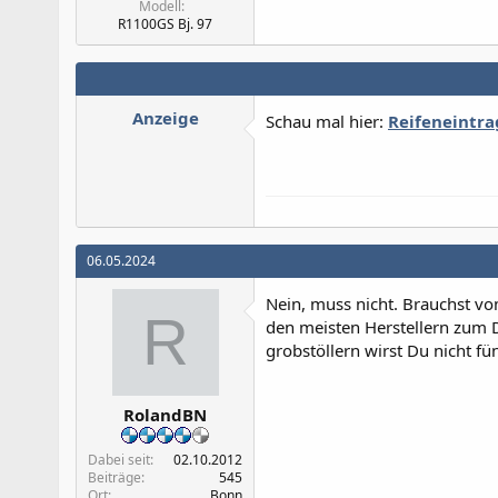
Modell
R1100GS Bj. 97
Anzeige
Schau mal hier:
Reifeneintra
06.05.2024
Nein, muss nicht. Brauchst vom
R
den meisten Herstellern zum D
grobstöllern wirst Du nicht f
RolandBN
Dabei seit
02.10.2012
Beiträge
545
Ort
Bonn