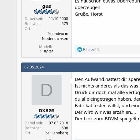
Es hat schon etwas Überredun
g&s
überzeugen.
Grüße, Horst
Dabei seit
11.10.2008
Beiträge
575
Ort
Irgendwo in
Niedersachsen
Modell
R
Eifeler65
1150GS
e
a
k
07.05.2024
t
i
Den Aufwand hättest dir spar
o
D
n
Ist nichts anderes als das was 
e
Druck dir doch mal alle verf
n
du alle eingetragen haben, d
:
Fabrikat testen willst, und e
DXBGS
Der wird wir was erzählen....
Der Link zum BDVM spiegelt ni
Dabei seit
07.03.2018
Beiträge
608
Ort
bei Leonberg