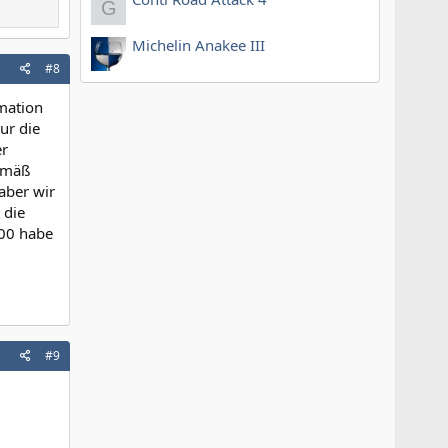
G
Michelin Anakee III
#8
rmation
ur die
er
gemäß
aber wir
 die
000 habe
#9