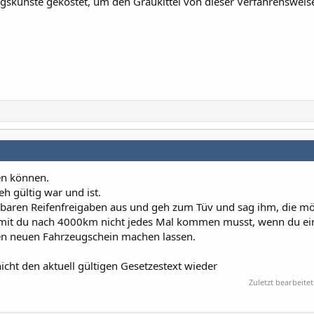
gskünste gekostet, um den Graukittel von dieser Verfahrensweis
en können.
eh gültig war und ist.
ügbaren Reifenfreigaben aus und geh zum Tüv und sag ihm, die mö
amit du nach 4000km nicht jedes Mal kommen musst, wenn du ei
inen neuen Fahrzeugschein machen lassen.
cht den aktuell gültigen Gesetzestext wieder
Zuletzt bearbeitet