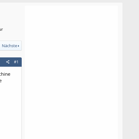
ur
Nächste
#1
chine
e