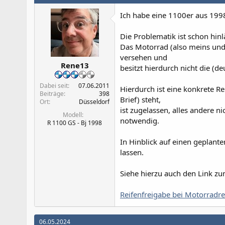
i
Ich habe eine 1100er aus 1998
o
n
e
Die Problematik ist schon hinl
n
Das Motorrad (also meins und 
:
versehen und
Rene13
besitzt hierdurch nicht die (de
Dabei seit
07.06.2011
Hierdurch ist eine konkrete Re
Beiträge
398
Brief) steht,
Ort
Düsseldorf
ist zugelassen, alles andere n
Modell
notwendig.
R 1100 GS - Bj 1998
In Hinblick auf einen geplante
lassen.
Siehe hierzu auch den Link z
Reifenfreigabe bei Motorradre
06.05.2024