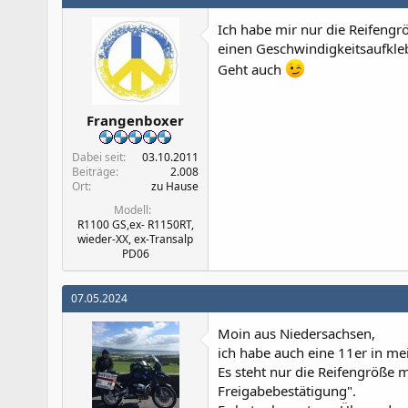
Ich habe mir nur die Reifengr
einen Geschwindigkeitsaufkleb
Geht auch
Frangenboxer
Dabei seit
03.10.2011
Beiträge
2.008
Ort
zu Hause
Modell
R1100 GS,ex- R1150RT,
wieder-XX, ex-Transalp
PD06
07.05.2024
Moin aus Niedersachsen,
ich habe auch eine 11er in me
Es steht nur die Reifengröße 
Freigabebestätigung".