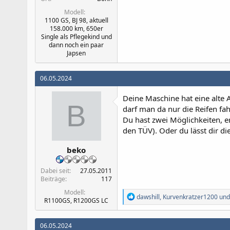
Modell
1100 GS, BJ 98, aktuell
158.000 km, 650er
Single als Pflegekind und
dann noch ein paar
Japsen
06.05.2024
Deine Maschine hat eine alte 
B
darf man da nur die Reifen fahr
Du hast zwei Möglichkeiten, e
den TÜV). Oder du lässt dir di
beko
Dabei seit
27.05.2011
Beiträge
117
Modell
R
dawshill
,
Kurvenkratzer1200
un
R1100GS, R1200GS LC
e
a
k
06.05.2024
t