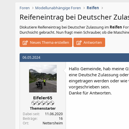
Foren
Modellunabhängige Foren
Reifen
Reifeneintrag bei Deutscher Zul
Diskutiere
Reifeneintrag bei Deutscher Zulassung
im
Reifen
For
Durchsicht gebracht. Nun fragt mein Schrauber, ob die Maschine 
Neues Thema erstellen
Antworten
06.05.2024
Hallo Gemeinde, hab meine GS
eine Deutsche Zulassung oder 
eingetragen werden oder wie v
vorgeschrieben sein.
Danke für Antworten.
Eifeler65
Themenstarter
Dabei seit
11.06.2020
Beiträge
16
Ort
Nettersheim