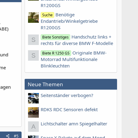
R1200GS
Benötige
Suche
Endantrieb/Winkelgetriebe
.
R1200GS
ABE)
Handschutz links +
Biete Sonstiges
S
rechts für diverse BMW F-Modelle
Originale BMW-
Biete R 1250 GS
(und
S
Motorrad Multifunktionale
Blinkleuchten
hme
Neue Themen
tragen
Seitenständer verbogen?
RDKS RDC Sensoren defekt
Lichtschalter amn Spiegelhalter
A
#5
Space X Rakete auf dem Mond