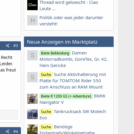
Thread wird geloescht - Ciao
Leute ...
Politik oder was jeder darunter
H
versteht!
Neue Anzeigen im Marktplatz
#3
Damen
Biete Bekleidung
S
 Recht
Motorradkombi, GoreTex, Gr. 42,
Leider.
Hein Gericke
as freut
Suche Aktivhalterung mit
Suche
S
Platte für TOMTOM Rider 550
zum Anschluss an RAM Mount
BMW
Biete R 1200 GS (+ Adventure)
Navigator V
Tankrucksack SW Motech
Suche
Evo
Benötige
Suche
#4
Endantrieb/Winkelgetriebe